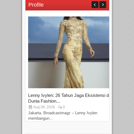
Profile
Lenny Ivylen: 26 Tahun Jaga Eksistensi di
Yan
Dunia Fashion...
Sin
Aug 08, 2026
0
D
Jakarta, Broadcastmagz – Lenny Ivylen
Jaka
membangun...