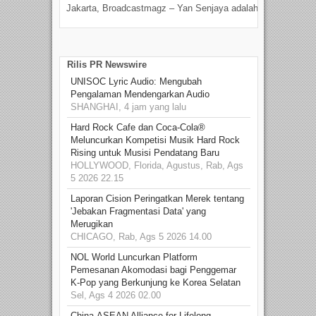
Jakarta, Broadcastmagz – Yan Senjaya adalah...
Beka
talen
Rilis PR Newswire
UNISOC Lyric Audio: Mengubah
Pengalaman Mendengarkan Audio
SHANGHAI, 4 jam yang lalu
Hard Rock Cafe dan Coca-Cola®
Meluncurkan Kompetisi Musik Hard Rock
Rising untuk Musisi Pendatang Baru
HOLLYWOOD, Florida, Agustus, Rab, Ags
5 2026 22.15
Laporan Cision Peringatkan Merek tentang
'Jebakan Fragmentasi Data' yang
Merugikan
CHICAGO, Rab, Ags 5 2026 14.00
NOL World Luncurkan Platform
Pemesanan Akomodasi bagi Penggemar
K-Pop yang Berkunjung ke Korea Selatan
Sel, Ags 4 2026 02.00
China-ASEAN Alliance for Lifelong