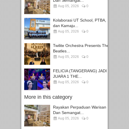
Dan Semangat...
Aug 05, 2026
0
Kolaborasi UT School, PTBA,
dan Kamaju...
Aug 05, 2026
0
Twilite Orchestra Presents The
Beatles...
Aug 05, 2026
0
FELICIA (TANGERANG) JADI
JUARA 1 THE...
Aug 05, 2026
0
More in this category
Rayakan Perpaduan Warisan
Dan Semangat...
Aug 05, 2026
0