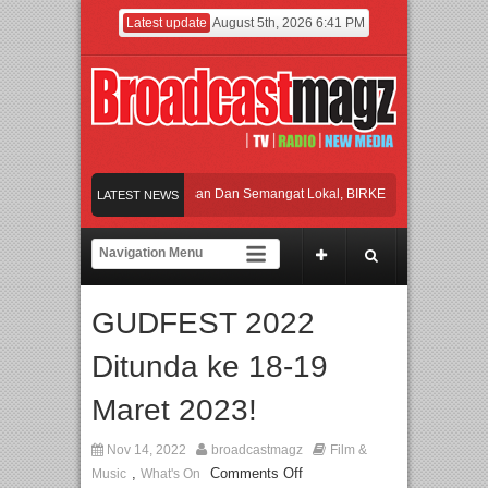
Latest update
August 5th, 2026 6:41 PM
Rayakan Perpaduan Warisan Dan Semangat Lokal, BIRKENSTOCK INDONESIA Me
LATEST NEWS
Kolaborasi UT School, PTBA, dan Kamaju Tingkatkan Kualitas SDM melalui Basi
Twilite Orchestra Presents The Beatles & Queen – feat. Marcello Tahitoe dan San
GUDFEST 2022
Wawancara Eksklusif Pemain Sinetron Biarkan Hati Bicara, Febby Rastanty, Ran
Ditunda ke 18-19
Rayakan Perpaduan Warisan Dan Semangat Lokal, BIRKENSTOCK INDONESIA Me
Maret 2023!
Nov 14, 2022
broadcastmagz
Film &
,
Comments Off
Music
What's On