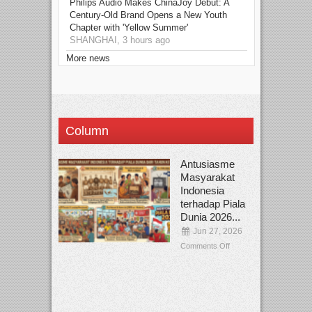
Philips Audio Makes ChinaJoy Debut: A
Century-Old Brand Opens a New Youth
Chapter with 'Yellow Summer'
SHANGHAI, 3 hours ago
More news
Column
Antusiasme
Masyarakat
Indonesia
terhadap Piala
Dunia 2026...
Jun 27, 2026
Comments Off