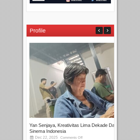
Profile
Yan Senjaya, Kreativitas Lima Dekade Dalam
Tam
Sinema Indonesia
Film
Dec 22, 2025
S
Comments Off