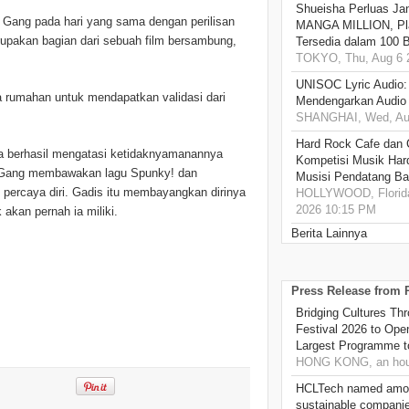
Shueisha Perluas Ja
 Gang pada hari yang sama dengan perilisan
MANGA MILLION, Pl
erupakan bagian dari sebuah film bersambung,
Tersedia dalam 100 
TOKYO, Thu, Aug 6 
UNISOC Lyric Audio
ta rumahan untuk mendapatkan validasi dari
Mendengarkan Audio
SHANGHAI, Wed, Aug
Hard Rock Cafe dan
ia berhasil mengatasi ketidaknyamanannya
Kompetisi Musik Har
rl Gang membawakan lagu Spunky! dan
Musisi Pendatang Ba
 percaya diri. Gadis itu membayangkan dirinya
HOLLYWOOD, Florida
2026 10:15 PM
 akan pernah ia miliki.
Berita Lainnya
Press Release from
Bridging Cultures T
Festival 2026 to Open
Largest Programme t
HONG KONG, an hou
HCLTech named amon
sustainable compani