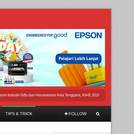
ustri Gifts dan Housewares Asia Tenggara, IGHE 2026 Kembali Digelar di Jakarta
TIPS & TRICK
FOLLOW