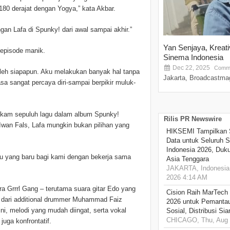
 180 derajat dengan Yogya,” kata Akbar.
gan Lafa di Spunky! dari awal sampai akhir.”
Yan Senjaya, Kreat
episode manik.
Sinema Indonesia
Dec 22, 2025
Comme
oleh siapapun. Aku melakukan banyak hal tanpa
Jakarta, Broadcastmag
sa sangat percaya diri-sampai berpikir muluk-
kam sepuluh lagu dalam album Spunky!
Rilis PR Newswire
wan Fals, Lafa mungkin bukan pilihan yang
HIKSEMI Tampilkan 
Data untuk Seluruh S
Indonesia 2026, Duk
atu yang baru bagi kami dengan bekerja sama
Asia Tenggara
JAKARTA, Indonesia,
2026 4:14 AM
 Grrrl Gang – terutama suara gitar Edo yang
Cision Raih MarTech
 dari additional drummer Muhammad Faiz
2026 untuk Pemantau
, melodi yang mudah diingat, serta vokal
Sosial, Distribusi Si
CHICAGO, Thu, Aug 
uga konfrontatif.