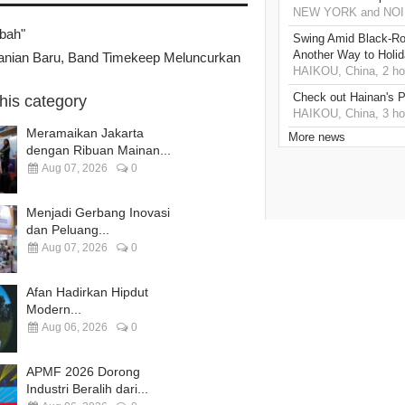
NEW YORK and NOIDA
bah"
Swing Amid Black‑Ro
Another Way to Holid
anian Baru, Band Timekeep Meluncurkan
HAIKOU, China, 2 ho
Check out Hainan's P
this category
HAIKOU, China, 3 ho
Meramaikan Jakarta
More news
dengan Ribuan Mainan...
Aug 07, 2026
0
Menjadi Gerbang Inovasi
dan Peluang...
Aug 07, 2026
0
Afan Hadirkan Hipdut
Modern...
Aug 06, 2026
0
APMF 2026 Dorong
Industri Beralih dari...