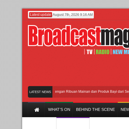
Latest update
August 7th, 2026 9:16 AM
Meramaikan Jakarta dengan Ribuan Mainan dan Produk Bayi dari Seluruh Du
LATEST NEWS
WHAT’S ON
BEHIND THE SCENE
NEW
Y CHANNEL
FILM & MUSIC