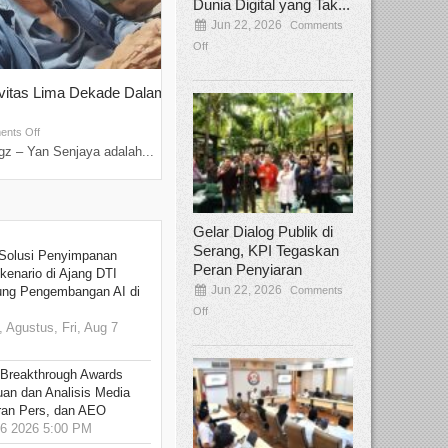
Dunia Digital yang Tak...
Jun 22, 2026
Comments
Off
ivitas Lima Dekade Dalam
Tamee Irelly Menjadi Juri Open Casti
Film Terbaru...
Sep 08, 2025
nts Off
Comments Off
z – Yan Senjaya adalah...
Bekasi, Broadcastmagz – Dalam upaya me
talenta...
Gelar Dialog Publik di
Serang, KPI Tegaskan
Solusi Penyimpanan
Peran Penyiaran
kenario di Ajang DTI
Jun 22, 2026
Comments
ung Pengembangan AI di
Off
 Agustus, Fri, Aug 7
 Breakthrough Awards
an dan Analisis Media
aran Pers, dan AEO
6 2026 5:00 PM