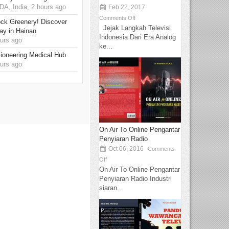
, India, 2 hours ago
Feb 22, 2017
Comments Off
ck Greenery! Discover
Jejak Langkah Televisi
ay in Hainan
Indonesia Dari Era Analog
urs ago
ke...
ioneering Medical Hub
urs ago
On Air To Online Pengantar
Penyiaran Radio
Oct 06, 2016
Comments
Off
On Air To Online Pengantar
Penyiaran Radio Industri
siaran...