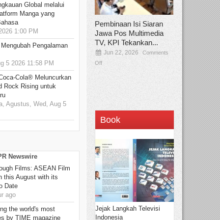
ngkauan Global melalui
atform Manga yang
Bahasa
Pembinaan Isi Siaran
2026 1:00 PM
Jawa Pos Multimedia
TV, KPI Tekankan...
: Mengubah Pengalaman
Jun 22, 2026
Comments
 5 2026 11:58 PM
Off
 Coca-Cola® Meluncurkan
d Rock Rising untuk
ru
, Agustus, Wed, Aug 5
Book
 PR Newswire
hrough Films: ASEAN Film
 this August with its
o Date
r ago
Jejak Langkah Televisi
g the world's most
Indonesia
es by TIME magazine