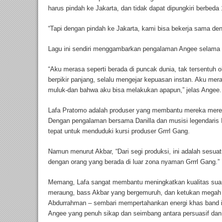
harus pindah ke Jakarta, dan tidak dapat dipungkiri berbeda
“Tapi dengan pindah ke Jakarta, kami bisa bekerja sama den
Lagu ini sendiri menggambarkan pengalaman Angee selama 
“Aku merasa seperti berada di puncak dunia, tak tersentuh 
berpikir panjang, selalu mengejar kepuasan instan. Aku mera
muluk-dan bahwa aku bisa melakukan apapun,” jelas Angee.
Lafa Pratomo adalah produser yang membantu mereka mere
Dengan pengalaman bersama Danilla dan musisi legendaris I
tepat untuk menduduki kursi produser Grrrl Gang.
Namun menurut Akbar, “Dari segi produksi, ini adalah sesu
dengan orang yang berada di luar zona nyaman Grrrl Gang.”
Memang, Lafa sangat membantu meningkatkan kualitas suara
meraung, bass Akbar yang bergemuruh, dan ketukan megah
Abdurrahman – sembari mempertahankan energi khas band ini
Angee yang penuh sikap dan seimbang antara persuasif dan j