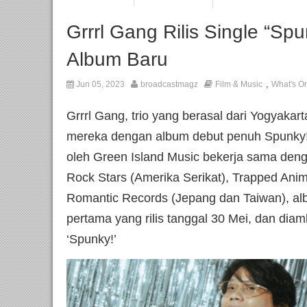
Grrrl Gang Rilis Single “Sp
Album Baru
,
Jun 05, 2023
broadcastmagz
Film & Music
What's O
Grrrl Gang, trio yang berasal dari Yogyakar
mereka dengan album debut penuh Spunky!
oleh Green Island Music bekerja sama denga
Rock Stars (Amerika Serikat), Trapped Anim
Romantic Records (Jepang dan Taiwan), alb
pertama yang rilis tanggal 30 Mei, dan diam
‘Spunky!’