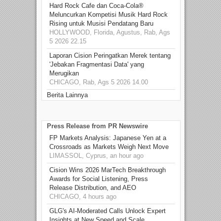
Hard Rock Cafe dan Coca-Cola®
Meluncurkan Kompetisi Musik Hard Rock
Rising untuk Musisi Pendatang Baru
HOLLYWOOD, Florida, Agustus, Rab, Ags
5 2026 22.15
Laporan Cision Peringatkan Merek tentang
'Jebakan Fragmentasi Data' yang
Merugikan
CHICAGO, Rab, Ags 5 2026 14.00
Berita Lainnya
Press Release from PR Newswire
FP Markets Analysis: Japanese Yen at a
Crossroads as Markets Weigh Next Move
LIMASSOL, Cyprus, an hour ago
Cision Wins 2026 MarTech Breakthrough
Awards for Social Listening, Press
Release Distribution, and AEO
CHICAGO, 4 hours ago
GLG's AI-Moderated Calls Unlock Expert
Insights at New Speed and Scale