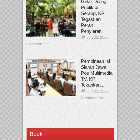
Gelar Dialog
Publik di
Serang, KPI
Tegaskan
Peran
Penyiaran
Jun 22, 2026
Comments Off
Pembinaan Isi
Siaran Jawa
Pos Multimedia
TV, KPI
Tekankan...
Jun 22, 2026
Comments Off
Book