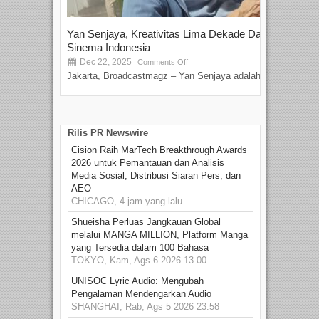
Yan Senjaya, Kreativitas Lima Dekade Dalam
Tam
Sinema Indonesia
Film
Dec 22, 2025
S
Comments Off
Jakarta, Broadcastmagz – Yan Senjaya adalah...
Beka
talen
Rilis PR Newswire
Cision Raih MarTech Breakthrough Awards
2026 untuk Pemantauan dan Analisis
Media Sosial, Distribusi Siaran Pers, dan
AEO
CHICAGO, 4 jam yang lalu
Shueisha Perluas Jangkauan Global
melalui MANGA MILLION, Platform Manga
yang Tersedia dalam 100 Bahasa
TOKYO, Kam, Ags 6 2026 13.00
UNISOC Lyric Audio: Mengubah
Pengalaman Mendengarkan Audio
SHANGHAI, Rab, Ags 5 2026 23.58