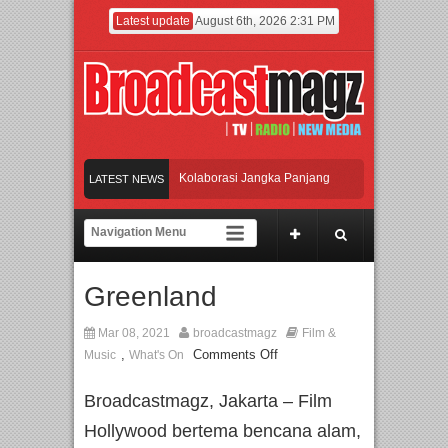
Latest update
August 6th, 2026 2:31 PM
Beralih dari Kampanye ke Kolaborasi Jangka Panjang
LATEST NEWS
ka Took di Ubud, Bali
chanic Course
Greenland
Sondoro
Afan Hadirkan Hipdut Modern “Jangan Ungkit-Ungkit”
Mar 08, 2021
broadcastmagz
Film &
,
Comments Off
Music
What's On
Broadcastmagz, Jakarta – Film
Hollywood bertema bencana alam,