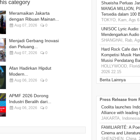
this category
Shueisha Perluas Ja
MANGA MILLION, Pl
Meramaikan Jakarta
Tersedia dalam 100 
dengan Ribuan Mainan...
TOKYO, Kam, Ags 6 
Aug 07, 2026
0
UNISOC Lyric Audio
Mendengarkan Audio
SHANGHAI, Rab, Ags
Menjadi Gerbang Inovasi
dan Peluang...
Hard Rock Cafe dan
Aug 07, 2026
0
Kompetisi Musik Har
Musisi Pendatang Ba
HOLLYWOOD, Florida
Afan Hadirkan Hipdut
2026 22.15
Modern...
Berita Lainnya
Aug 06, 2026
0
APMF 2026 Dorong
Press Release from
Industri Beralih dari...
Coolita launches Ind
Aug 06, 2026
0
Alliance with leading
JAKARTA, Indonesia,
FAMILIARITÉ: A Poet
Cinema and Literatur
SHENZHEN, China, 2