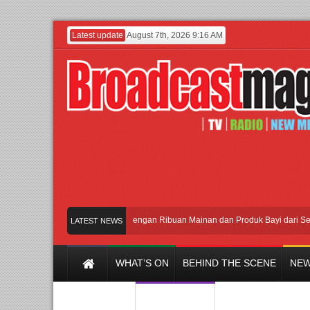
Latest update
August 7th, 2026 9:16 AM
Meramaikan Jakarta dengan Ribuan Mainan dan Produk Bayi dari Seluruh D
LATEST NEWS
WHAT’S ON
BEHIND THE SCENE
NEW
Y CHANNEL
FILM & MUSIC