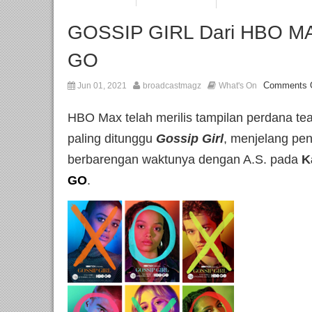
GOSSIP GIRL Dari HBO M
GO
Comments 
Jun 01, 2021
broadcastmagz
What's On
HBO Max telah merilis tampilan perdana teas
paling ditunggu
Gossip Girl
, menjelang pen
berbarengan waktunya dengan A.S. pada
K
GO
.