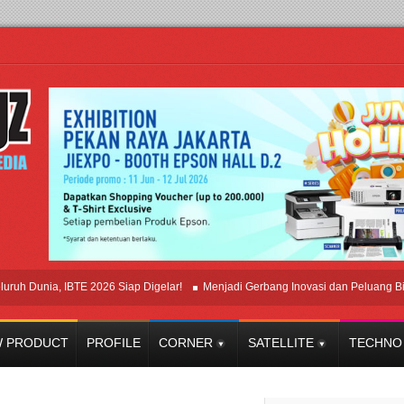
unia, IBTE 2026 Siap Digelar!
Menjadi Gerbang Inovasi dan Peluang Bisnis In
 PRODUCT
PROFILE
CORNER
SATELLITE
TECHNO