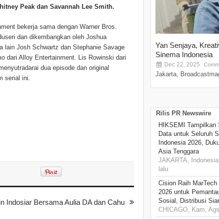
hitney Peak dan Savannah Lee Smith.
inment bekerja sama dengan Warner Bros.
produseri dan dikembangkan oleh Joshua
Yan Senjaya, Kreat
ara lain Josh Schwartz dan Stephanie Savage
Sinema Indonesia
o dari Alloy Entertainment. Lis Rowinski dari
Dec 22, 2025
Comme
enyutradarai dua episode dan original
Jakarta, Broadcastmag
serial ini.
Rilis PR Newswire
HIKSEMI Tampilkan 
Data untuk Seluruh S
Indonesia 2026, Duk
Asia Tenggara
JAKARTA, Indonesia,
lalu
Cision Raih MarTech
2026 untuk Pemantau
Sosial, Distribusi Si
n Indosiar Bersama Aulia DA dan Cahu
CHICAGO, Kam, Ags 