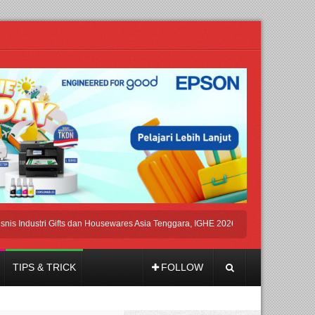
dustri Gifts dan Housewares Asia Tenggara, IGHE 2026 Kembali Digelar di Jakarta
TIPS & TRICK
FOLLOW