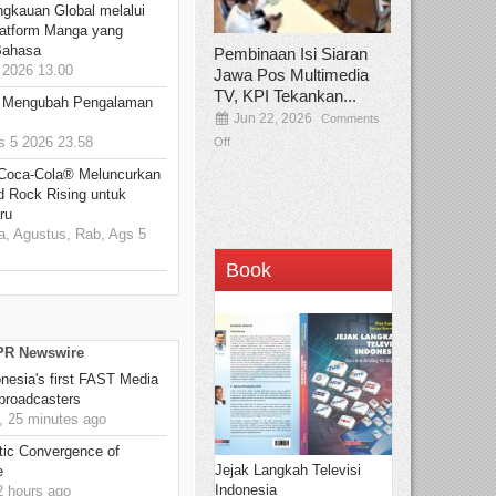
ngkauan Global melalui
atform Manga yang
Bahasa
Pembinaan Isi Siaran
2026 13.00
Jawa Pos Multimedia
TV, KPI Tekankan...
: Mengubah Pengalaman
Jun 22, 2026
Comments
 5 2026 23.58
Off
 Coca-Cola® Meluncurkan
d Rock Rising untuk
ru
, Agustus, Rab, Ags 5
Book
 PR Newswire
onesia's first FAST Media
 broadcasters
 25 minutes ago
ic Convergence of
Jejak Langkah Televisi
e
Indonesia
 hours ago