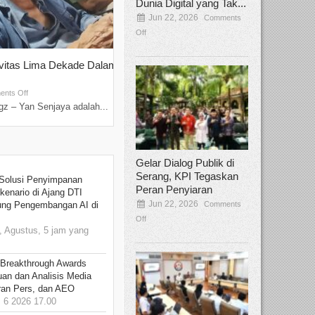
Dunia Digital yang Tak...
Jun 22, 2026
Comments
Off
ivitas Lima Dekade Dalam
Tamee Irelly Menjadi Juri Open Casti
Film Terbaru...
Sep 08, 2025
nts Off
Comments Off
z – Yan Senjaya adalah...
Bekasi, Broadcastmagz – Dalam upaya me
talenta...
Gelar Dialog Publik di
Serang, KPI Tegaskan
Solusi Penyimpanan
Peran Penyiaran
kenario di Ajang DTI
Jun 22, 2026
Comments
ung Pengembangan AI di
Off
 Agustus, 5 jam yang
 Breakthrough Awards
an dan Analisis Media
aran Pers, dan AEO
6 2026 17.00