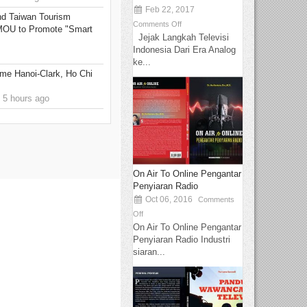
Feb 22, 2017
 Taiwan Tourism
Comments Off
 MOU to Promote "Smart
Jejak Langkah Televisi
Indonesia Dari Era Analog
ke...
me Hanoi-Clark, Ho Chi
 5 hours ago
On Air To Online Pengantar
Penyiaran Radio
Oct 06, 2016
Comments
Off
On Air To Online Pengantar
Penyiaran Radio Industri
siaran...