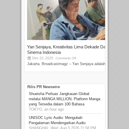
Yan Senjaya, Kreativitas Lima Dekade Dalam
Tam
Sinema Indonesia
Film
Dec 22, 2025
S
Comments Off
Jakarta, Broadcastmagz – Yan Senjaya adalah...
Beka
talen
Rilis PR Newswire
Shueisha Perluas Jangkauan Global
melalui MANGA MILLION, Platform Manga
yang Tersedia dalam 100 Bahasa
TOKYO, an hour ago
UNISOC Lyric Audio: Mengubah
Pengalaman Mendengarkan Audio
SHANGHAI, Wed, Aug 5 2026 11:58 PM