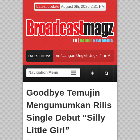
Latest update
August 6th, 2026 2:31 PM
Afan Hadirkan Hipdut Modern “Jangan Ungkit-Ungkit”
APMF 2026 Dorong Indus
LATEST NEWS
Rayakan Perpaduan Warisan Dan Semangat Lokal, BIRKENSTOCK INDONESIA Me
Kolaborasi UT School, PTBA, dan Kamaju Tingkatkan Kualitas SDM melalui Basic
Goodbye Temujin
Twilite Orchestra Presents The Beatles & Queen – feat. Marcello Tahitoe dan San
Mengumumkan Rilis
Single Debut
“Silly
Little Girl”