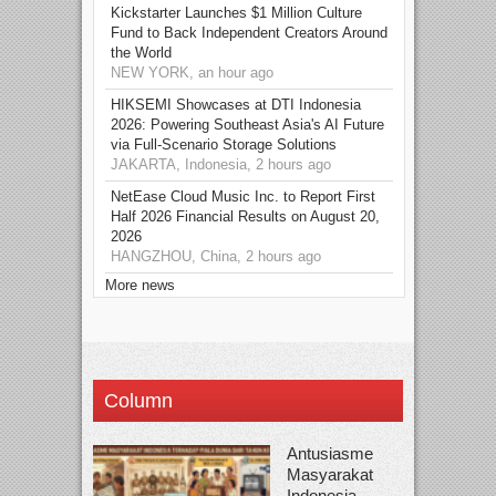
Kickstarter Launches $1 Million Culture
Fund to Back Independent Creators Around
the World
NEW YORK, an hour ago
HIKSEMI Showcases at DTI Indonesia
2026: Powering Southeast Asia's AI Future
via Full‑Scenario Storage Solutions
JAKARTA, Indonesia, 2 hours ago
NetEase Cloud Music Inc. to Report First
Half 2026 Financial Results on August 20,
2026
HANGZHOU, China, 2 hours ago
More news
Column
Antusiasme
Masyarakat
Indonesia