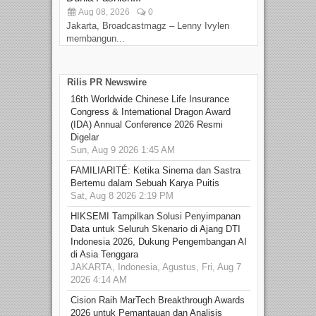
Aug 08, 2026
0
D
Jakarta, Broadcastmagz – Lenny Ivylen
Jaka
membangun...
Rilis PR Newswire
16th Worldwide Chinese Life Insurance
Congress & International Dragon Award
(IDA) Annual Conference 2026 Resmi
Digelar
Sun, Aug 9 2026 1:45 AM
FAMILIARITÉ: Ketika Sinema dan Sastra
Bertemu dalam Sebuah Karya Puitis
Sat, Aug 8 2026 2:19 PM
HIKSEMI Tampilkan Solusi Penyimpanan
Data untuk Seluruh Skenario di Ajang DTI
Indonesia 2026, Dukung Pengembangan AI
di Asia Tenggara
JAKARTA, Indonesia, Agustus, Fri, Aug 7
2026 4:14 AM
Cision Raih MarTech Breakthrough Awards
2026 untuk Pemantauan dan Analisis