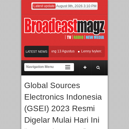
Latest update
August 9th, 2026 3:10 PM
lm KETOK MEJIK Siap Tayang 13 Agustus
Lenny Ivylen: 26 Tahun Jaga Eksiste
LATEST NEWS
 dan Universitas Agung Podomoro Jalin Kerja Sama Pendidikan dan Riset untuk C
ramaikan Jakarta dengan Ribuan Mainan dan Produk Bayi dari Seluruh Dunia, IB
Global Sources
Electronics Indonesia
(GSEI) 2023 Resmi
Digelar Mulai Hari Ini