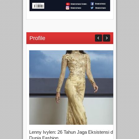
Profile
Lenny Ivylen: 26 Tahun Jaga Eksistensi di
Yan
Dunia Fashion...
Sin