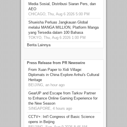
Media Sosial, Distribusi Siaran Pers, dan
AEO
CHICAGO, Thu, Aug 6 2026 5:00 PM
Shueisha Perluas Jangkauan Global
melalui MANGA MILLION, Platform Manga
yang Tersedia dalam 100 Bahasa
TOKYO, Thu, Aug 6 2026 1:00 PM
Berita Lainnya
Press Release from PR Newswire
From Xuan Paper to Xidi Village:
Diplomats in China Explore Anhui's Cultural
Heritage
BEIJING, an hour ago
GearUP and Escape from Tarkov Partner
to Enhance Online Gaming Experience for
the New Season
SINGAPORE, 4 hours ago
CCTV+: Int'l Congress of Basic Science
opens in Beijing
BEIJING, Sun, Aug 9 2026 8:46 AM