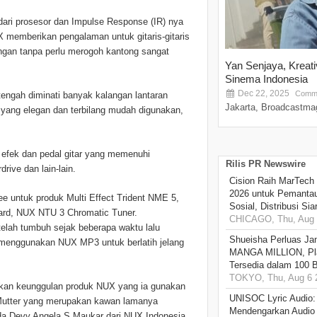
 dari prosesor dan Impulse Response (IR) nya
X memberikan pengalaman untuk gitaris-gitaris
engan tanpa perlu merogoh kantong sangat
Yan Senjaya, Kreat
Sinema Indonesia
Dec 22, 2025
Comme
tengah diminati banyak kalangan lantaran
Jakarta, Broadcastmag
n yang elegan dan terbilang mudah digunakan,
 efek dan pedal gitar yang memenuhi
Rilis PR Newswire
drive dan lain-lain.
Cision Raih MarTech
2026 untuk Pemantau
ee untuk produk Multi Effect Trident NME 5,
Sosial, Distribusi Si
ard, NUX NTU 3 Chromatic Tuner.
CHICAGO, Thu, Aug 
elah tumbuh sejak beberapa waktu lalu
Shueisha Perluas Ja
p menggunakan NUX MP3 untuk berlatih jelang
MANGA MILLION, Pl
Tersedia dalam 100 
TOKYO, Thu, Aug 6 
sikan keunggulan produk NUX yang ia gunakan
UNISOC Lyric Audio
 Mutter yang merupakan kawan lamanya
Mendengarkan Audio
a Devy Angela S Maukar dari NUX Indonesia.