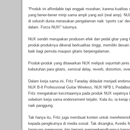
“Produk ini affordable tapi enggak murahan, karena kualitas
yang bener-bener mirip sama ampli yang asli (real amp). NU
di seluruh dunia merasakan pengalaman naik ‘sports car’ d
dalam. Forza NUX!” tuturnya.
NUX sendiri merupakan produsen efek dan pedal gitar yang 
produk-produknya dikenal berkualitas tinggi, memiliki desai
baik bagi pemula maupun gitaris berpengalaman.
Produk-produk yang ditawarkan NUX meliputi sejumlah jenis
kebutuhan para gitaris, semisal delay, reverb, distortion, over
Dalam kerja sama ini, Fritz Faraday didaulat menjadi endors
NUX B-8 Professional Guitar Wireless, NUX NPB L Pedalbo
Fritz mengatakan kecintaannya pada produk NUX sejatinya t
sebelum kerja sama endorsement terjalin. Kala itu, ia kera
naik panggung.
Tak hanya itu, Fritz juga membuat konten untuk mereferen
kepada pengikutnya di media sosial. Tak disangka, Avedis
langsung merespons dan berjanji memperkenalkannya kepad