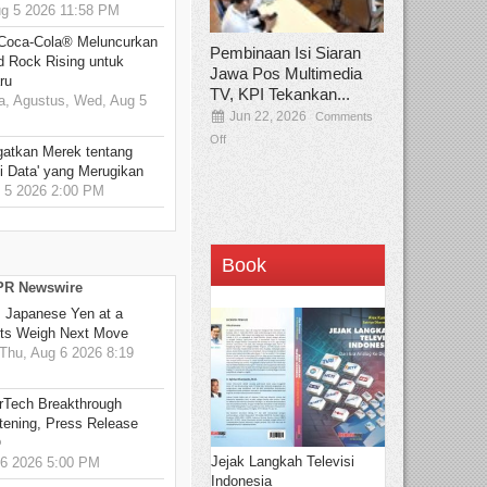
 5 2026 11:58 PM
 Coca-Cola® Meluncurkan
Pembinaan Isi Siaran
d Rock Rising untuk
Jawa Pos Multimedia
ru
TV, KPI Tekankan...
, Agustus, Wed, Aug 5
Jun 22, 2026
Comments
Off
gatkan Merek tentang
i Data' yang Merugikan
5 2026 2:00 PM
Book
 PR Newswire
: Japanese Yen at a
ets Weigh Next Move
hu, Aug 6 2026 8:19
rTech Breakthrough
stening, Press Release
O
Jejak Langkah Televisi
6 2026 5:00 PM
Indonesia