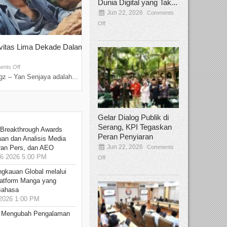
Dunia Digital yang Tak...
Jun 22, 2026
Comments
Off
ivitas Lima Dekade Dalam
Tamee Irelly Menjadi Juri Open Casti
Film Terbaru...
Sep 08, 2025
nts Off
Comments Off
z – Yan Senjaya adalah...
Bekasi, Broadcastmagz – Dalam upaya me
talenta...
Gelar Dialog Publik di
Serang, KPI Tegaskan
 Breakthrough Awards
Peran Penyiaran
an dan Analisis Media
Jun 22, 2026
Comments
aran Pers, dan AEO
6 2026 5:00 PM
Off
ngkauan Global melalui
atform Manga yang
Bahasa
2026 1:00 PM
: Mengubah Pengalaman