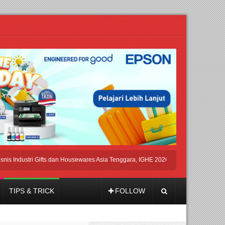
ustri Gifts dan Housewares Asia Tenggara, IGHE 2026 Kembali Digelar di Jakarta
TIPS & TRICK
FOLLOW