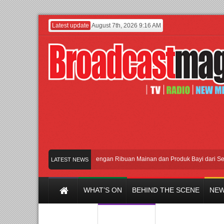
Latest update
August 7th, 2026 9:16 AM
Meramaikan Jakarta dengan Ribuan Mainan dan Produk Bayi dari Seluruh Du
LATEST NEWS
WHAT’S ON
BEHIND THE SCENE
NEW
Y CHANNEL
FILM & MUSIC