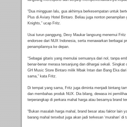
“Dua mingguan lalu, gua akhirnya berkesempatan untuk ber
Plus di Aviary Hotel Bintaro. Beliau juga nonton penampil
Knights,” ucap Fritz.
Usai turun panggung, Devy Maukar langsung menemui Frit
endorsee dari NUX Indonesia, serta menawarkan berbagai p
penampilannya ke depan.
“Sebagai gitaris yang memulai semuanya dari nol, tanpa emb
benar-benar merasa tersanjung dan dihargai sekali. Singkat 
GH Music Store Bintaro milik Mbak Intan dan Bang Eka dari 
sama,” kata Fritz.
Di tempat yang sama, Fritz juga diminta menjadi bintang ta
dan membahas produk NUX. Dia bilang, dewasa ini pemilihan
terperangkap di perkara mahal harga atau besarnya brand ter
“Bukan masalah harga mahal, brand besar atau faktor lain ya
barang mahal tersebut juga akan jadi terkesan ‘murahan’ di t