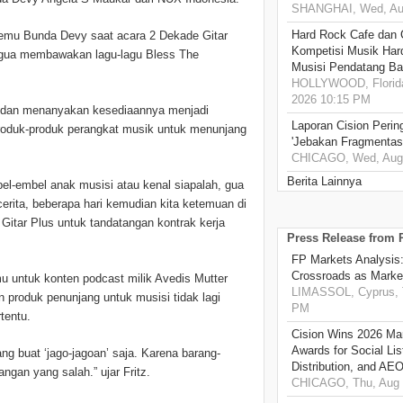
SHANGHAI, Wed, Aug
Hard Rock Cafe dan
temu Bunda Devy saat acara 2 Dekade Gitar
Kompetisi Musik Har
an gua membawakan lagu-lagu Bless The
Musisi Pendatang Ba
HOLLYWOOD, Florida
2026 10:15 PM
z dan menanyakan kesediaannya menjadi
Laporan Cision Perin
roduk-produk perangkat musik untuk menunjang
'Jebakan Fragmentas
CHICAGO, Wed, Aug 
Berita Lainnya
el-embel anak musisi atau kenal siapalah, gua
cerita, beberapa hari kemudian kita ketemuan di
Gitar Plus untuk tandatangan kontrak kerja
Press Release from
FP Markets Analysis
Crossroads as Mark
mu untuk konten podcast milik Avedis Mutter
LIMASSOL, Cyprus, T
 produk penunjang untuk musisi tidak lagi
PM
tentu.
Cision Wins 2026 Ma
Awards for Social Li
ng buat ‘jago-jagoan’ saja. Karena barang-
Distribution, and AE
angan yang salah.” ujar Fritz.
CHICAGO, Thu, Aug 