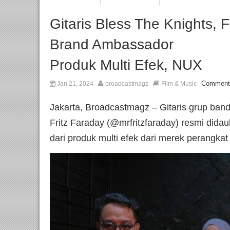
Gitaris Bless The Knights, F
Brand Ambassador
Produk Multi Efek, NUX
Comment
Jan 21, 2024
broadcastmagz
Film & Music
Jakarta, Broadcastmagz – Gitaris grup band
Fritz Faraday (@mrfritzfaraday) resmi didau
dari produk multi efek dari merek perangka