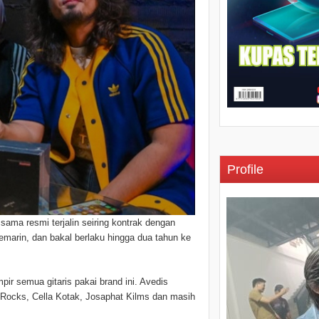
Profile
sama resmi terjalin seiring kontrak dengan
emarin, dan bakal berlaku hingga dua tahun ke
ir semua gitaris pakai brand ini. Avedis
 J-Rocks, Cella Kotak, Josaphat Kilms dan masih