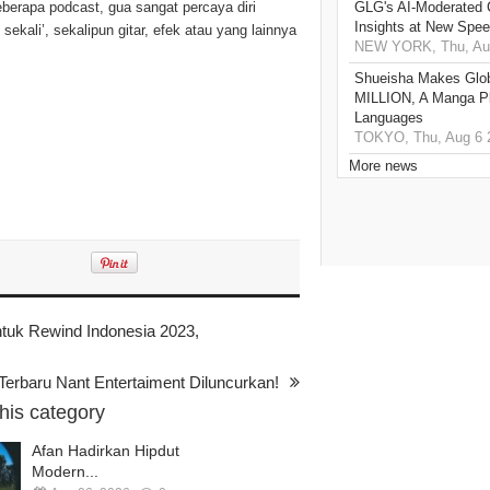
berapa podcast, gua sangat percaya diri
GLG's AI-Moderated 
Insights at New Spe
sekali’, sekalipun gitar, efek atau yang lainnya
NEW YORK, Thu, Aug
Shueisha Makes Glo
MILLION, A Manga Pla
Languages
TOKYO, Thu, Aug 6 
More news
ntuk Rewind Indonesia 2023,
Terbaru Nant Entertaiment Diluncurkan!
this category
Afan Hadirkan Hipdut
Modern...