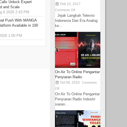
Calls Unlock Expert
Feb 22, 2017
ed and Scale
Comments Off
 6 2026 2:43 PM
Jejak Langkah Televisi
bal Push With MANGA
Indonesia Dari Era Analog
tform Available in 100
ke...
2026 1:00 PM
On Air To Online Pengantar
Penyiaran Radio
Oct 06, 2016
Comments
Off
On Air To Online Pengantar
Penyiaran Radio Industri
siaran...