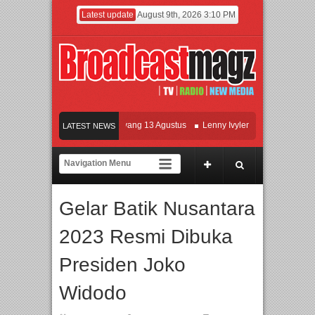
Latest update
August 9th, 2026 3:10 PM
ilm KETOK MEJIK Siap Tayang 13 Agustus
Lenny Ivylen: 26 Tahun Jaga Eksist
LATEST NEWS
I dan Universitas Agung Podomoro Jalin Kerja Sama Pendidikan dan Riset untuk 
eramaikan Jakarta dengan Ribuan Mainan dan Produk Bayi dari Seluruh Dunia, I
Gelar Batik Nusantara
2023 Resmi Dibuka
Presiden Joko
Widodo