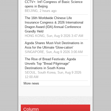
CCTV+: Int'l Congress of Basic Science
opens in Beijing
BEIJING, 2 hours ago
The 16th Worldwide Chinese Life
Insurance Congress & 2026 International
Dragon Award (IDA) Annual Conference
Grandly Held
HONG KONG, Sun, Aug 9 2026 3:47 AM
Agoda Shares Must-Visit Destinations in
Asia for the Ultimate 'Glow-cation'
SINGAPORE, Sun, Aug 9 2026 3:00 AM
The Rise of Bread Festivals: Agoda
Unveils Top "Bread Pilgrimage"
Destinations in South Korea
SEOUL, South Korea, Sun, Aug 9 2026
12:00 AM
More news
Column