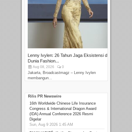
Lenny Ivylen: 26 Tahun Jaga Eksistensi di
Yan
Dunia Fashion...
Sin
Aug 08, 2026
0
D
Jakarta, Broadcastmagz – Lenny Ivylen
Jaka
membangun...
Rilis PR Newswire
16th Worldwide Chinese Life Insurance
Congress & International Dragon Award
(IDA) Annual Conference 2026 Resmi
Digelar
Sun, Aug 9 2026 1:45 AM