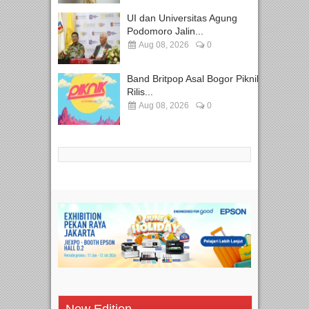
UI dan Universitas Agung
Podomoro Jalin...
Aug 08, 2026
0
Band Britpop Asal Bogor Piknik
Rilis...
Aug 08, 2026
0
New Edition