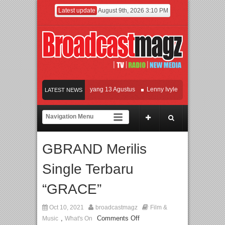
Latest update
August 9th, 2026 3:10 PM
Film KETOK MEJIK Siap Tayang 13 Agustus
Lenny Ivylen: 26 Tahun Jaga Eksis
LATEST NEWS
UI dan Universitas Agung Podomoro Jalin Kerja Sama Pendidikan dan Riset untuk
Meramaikan Jakarta dengan Ribuan Mainan dan Produk Bayi dari Seluruh Dunia, 
GBRAND Merilis
Single Terbaru
“GRACE”
Oct 10, 2021
broadcastmagz
Film &
,
Comments Off
Music
What's On