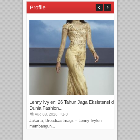
Profile
Lenny Ivylen: 26 Tahun Jaga Eksistensi di
Yan
Dunia Fashion...
Sin
Aug 08, 2026
0
D
Jakarta, Broadcastmagz – Lenny Ivylen
Jaka
membangun...