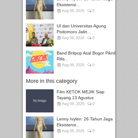
Eksistensi...
Aug 08, 2026
0
UI dan Universitas Agung
Podomoro Jalin...
Aug 08, 2026
0
Band Britpop Asal Bogor Piknik
Rilis...
Aug 08, 2026
0
More in this category
Film KETOK MEJIK Siap
Tayang 13 Agustus
Aug 09, 2026
0
Lenny Ivylen: 26 Tahun Jaga
Eksistensi...
Aug 08, 2026
0