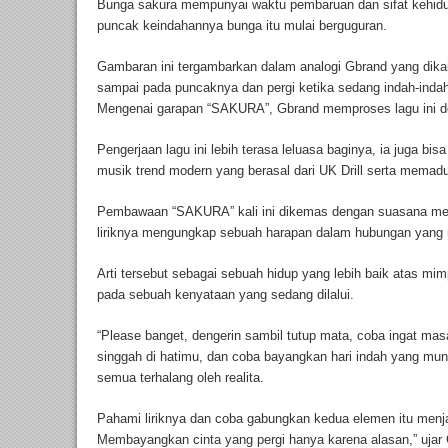
Bunga sakura mempunyai waktu pembaruan dan sifat kehidup
puncak keindahannya bunga itu mulai berguguran.
Gambaran ini tergambarkan dalam analogi Gbrand yang dikai
sampai pada puncaknya dan pergi ketika sedang indah-inda
Mengenai garapan “SAKURA”, Gbrand memproses lagu ini d
Pengerjaan lagu ini lebih terasa leluasa baginya, ia juga b
musik trend modern yang berasal dari UK Drill serta memad
Pembawaan “SAKURA” kali ini dikemas dengan suasana mel
liriknya mengungkap sebuah harapan dalam hubungan yang 
Arti tersebut sebagai sebuah hidup yang lebih baik atas m
pada sebuah kenyataan yang sedang dilalui.
“Please banget, dengerin sambil tutup mata, coba ingat m
singgah di hatimu, dan coba bayangkan hari indah yang mungk
semua terhalang oleh realita.
Pahami liriknya dan coba gabungkan kedua elemen itu menjad
Membayangkan cinta yang pergi hanya karena alasan,” ujar