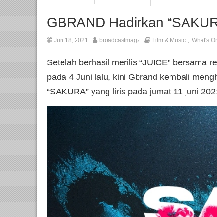
GBRAND Hadirkan “SAKU
,
Jun 18, 2021
broadcastmagz
Film & Music
What's O
Setelah berhasil merilis “JUICE” bersama
pada 4 Juni lalu, kini Gbrand kembali mengh
“SAKURA” yang liris pada jumat 11 juni 202