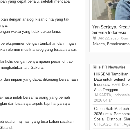
an yang cepat berlalu, setelah mencapai
tkan dengan analogi kisah cinta yang tak
hnya.
Yan Senjaya, Kreat
engan waktu yang tidak cukup lama.
Sinema Indonesia
Dec 22, 2025
Comme
isa bereksperimen dengan tambahan dan iringan
Jakarta, Broadcastmag
ukan elemen musik analog yang terasa santai.
ankolis dengan penyampaian pesan di tiap
Rilis PR Newswire
menghadirkan arti Sakura.
HIKSEMI Tampilkan 
Data untuk Seluruh S
impi dan impian yang dapat dikenang bersamaan
Indonesia 2026, Duk
Asia Tenggara
JAKARTA, Indonesia,
asa-masa indah bersama orang yang pernah
2026 04.14
in dan bisa saja terjadi, tapi hanya saja
Cision Raih MarTech
2026 untuk Pemantau
Sosial, Distribusi Si
i suatu imajinasi yang bisa kalian rasakan.
CHICAGO, Kam, Ags 
 Gbrand.