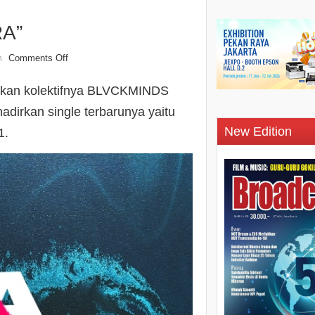
RA”
Comments Off
n
 rekan kolektifnya BLVCKMINDS
adirkan single terbarunya yaitu
New Edition
1.