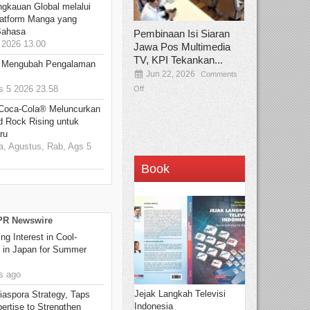
ngkauan Global melalui
atform Manga yang
Bahasa
Pembinaan Isi Siaran
2026 13.00
Jawa Pos Multimedia
TV, KPI Tekankan...
: Mengubah Pengalaman
Jun 22, 2026
Comments
 5 2026 23.58
Off
 Coca-Cola® Meluncurkan
d Rock Rising untuk
ru
, Agustus, Rab, Ags 5
Book
 PR Newswire
g Interest in Cool-
s in Japan for Summer
s ago
Jejak Langkah Televisi
aspora Strategy, Taps
Indonesia
ertise to Strengthen