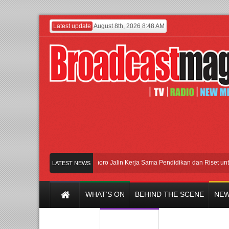
Latest update
August 8th, 2026 8:48 AM
an Universitas Agung Podomoro Jalin Kerja Sama Pendidikan dan Riset untuk Ceta
LATEST NEWS
WHAT’S ON
BEHIND THE SCENE
NEW
Y CHANNEL
FILM & MUSIC