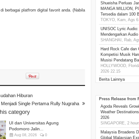
Shueisha Perluas Ja
MANGA MILLION, Pl
berbagai platfrom digital favorit anda. (Nabila
Tersedia dalam 100 
TOKYO, Kam, Ags 6 
UNISOC Lyric Audio
Mendengarkan Audio
SHANGHAI, Rab, Ags
Hard Rock Cafe dan
Kompetisi Musik Har
Musisi Pendatang Ba
HOLLYWOOD, Florida
2026 22.15
Berita Lainnya
mudahan Hiburan
Press Release from
h” Menjadi Single Pertama Rully Nugraha
Agoda Reveals Growin
this category
Weather Destination
2026
UI dan Universitas Agung
SINGAPORE, 2 hour
Podomoro Jalin...
Malaysia Broadens Di
Aug 08, 2026
0
Global Malaysian Exp