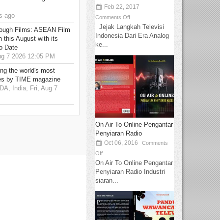
Feb 22, 2017
s ago
Comments Off
Jejak Langkah Televisi
hrough Films: ASEAN Film
Indonesia Dari Era Analog
 this August with its
ke...
o Date
g 7 2026 12:05 PM
g the world's most
es by TIME magazine
 India, Fri, Aug 7
On Air To Online Pengantar
Penyiaran Radio
Oct 06, 2016
Comments
Off
On Air To Online Pengantar
Penyiaran Radio Industri
siaran...