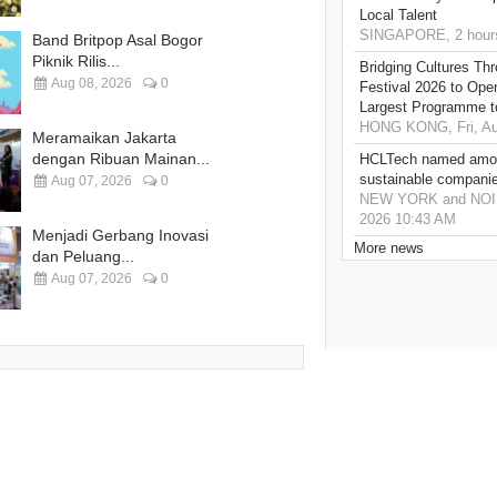
Local Talent
SINGAPORE, 2 hour
Band Britpop Asal Bogor
Piknik Rilis...
Bridging Cultures T
Aug 08, 2026
0
Festival 2026 to Open
Largest Programme t
HONG KONG, Fri, Au
Meramaikan Jakarta
dengan Ribuan Mainan...
HCLTech named amon
sustainable compani
Aug 07, 2026
0
NEW YORK and NOIDA,
2026 10:43 AM
Menjadi Gerbang Inovasi
More news
dan Peluang...
Aug 07, 2026
0