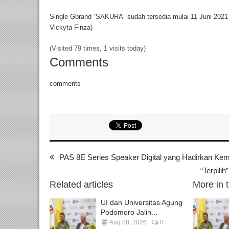
Single Gbrand “SAKURA” sudah tersedia mulai 11 Juni 2021 di 
Vickyta Finza)
(Visited 79 times, 1 visits today)
Comments
comments
PAS 8E Series Speaker Digital yang Hadirkan Ke
“Terpili
Related articles
More in 
UI dan Universitas Agung
Podomoro Jalin...
Aug 08, 2026
0