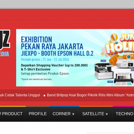
k Talenta Unggul
Band Britpop Asal Bogor Piknik Rilis Mini Album “Astrometri”
 PRODUCT
PROFILE
CORNER
SATELLITE
TECHNO