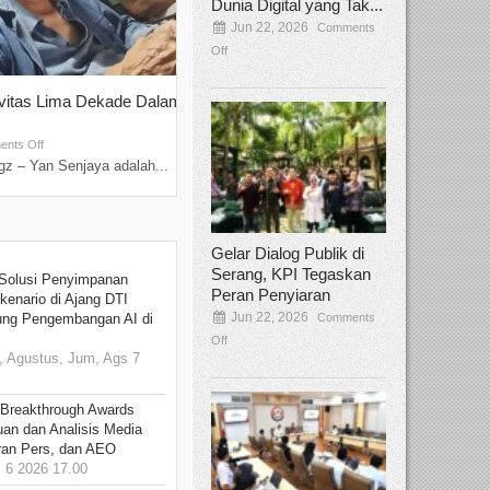
Dunia Digital yang Tak...
Jun 22, 2026
Comments
Off
ivitas Lima Dekade Dalam
Tamee Irelly Menjadi Juri Open Casti
Film Terbaru...
Sep 08, 2025
nts Off
Comments Off
z – Yan Senjaya adalah...
Bekasi, Broadcastmagz – Dalam upaya me
talenta...
Gelar Dialog Publik di
Serang, KPI Tegaskan
Solusi Penyimpanan
Peran Penyiaran
kenario di Ajang DTI
Jun 22, 2026
Comments
ung Pengembangan AI di
Off
 Agustus, Jum, Ags 7
 Breakthrough Awards
an dan Analisis Media
aran Pers, dan AEO
6 2026 17.00