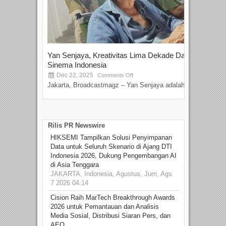
Yan Senjaya, Kreativitas Lima Dekade Dalam
Tam
Sinema Indonesia
Film
Dec 22, 2025
S
Comments Off
Jakarta, Broadcastmagz – Yan Senjaya adalah...
Beka
talen
Rilis PR Newswire
HIKSEMI Tampilkan Solusi Penyimpanan
Data untuk Seluruh Skenario di Ajang DTI
Indonesia 2026, Dukung Pengembangan AI
di Asia Tenggara
JAKARTA, Indonesia, Agustus, Jum, Ags
7 2026 04.14
Cision Raih MarTech Breakthrough Awards
2026 untuk Pemantauan dan Analisis
Media Sosial, Distribusi Siaran Pers, dan
AEO