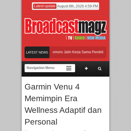
Latest update
August 8th, 2026 4:59 PM
dan Universitas Agung Podomoro Jalin Kerja Sama Pendidikan dan Riset untuk Ce
LATEST NEWS
amaikan Jakarta dengan Ribuan Mainan dan Produk Bayi dari Seluruh Dunia, IBTE
jadi Gerbang Inovasi dan Peluang Bisnis Industri Gifts dan Housewares Asia Teng
Garmin Venu 4
dan Universitas Agung Podomoro Jalin Kerja Sama Pendidikan dan Riset untuk Ce
Memimpin Era
Wellness Adaptif dan
Personal