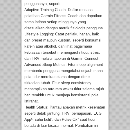
penggunanya, seperti:
Adaptive Training Coach: Daftar rencana
pelatihan Garmin Fitness Coach dan dapatkan
saran latihan setiap minggunya yang
disesuaikan dengan metrik fisiologis pengguna.
Lifestyle Logging: Catat perilaku harian, baik
dari preset maupun kustom, seperti konsumsi
kafein atau alkohol, dan lihat bagaimana
kebiasaan tersebut memengaruhi tidur, stres,
dan HRV melalui laporan di Garmin Connect.
Advanced Sleep Metrics: Fitur sleep alignment
membantu pengguna mengetahui sejauh mana
pola tidur mereka selaras dengan ritme
sirkadian tubuh. Fitur sleep consistency
menampilkan rata-rata waktu tidur selama tujuh
hari terakhir untuk menjaga konsistensi pola
istirahat.
Health Status: Pantau apakah metrik kesehatan
seperti detak jantung, HRV, pernapasan, ECG
App⁵, suhu kulit¹, dan Pulse Ox² saat tidur
berada di luar kisaran normal. Perubahan ini