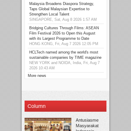
Malaysia Broadens Diaspora Strategy,
Taps Global Malaysian Expertise to
Strengthen Local Talent
SINGAPORE, Sat, Aug 8 2026 1:57 AM
Bridging Cultures Through Films: ASEAN
Film Festival 2026 to Open this August
with its Largest Programme to Date
HONG KONG, Fri, Aug 7 2026 12:05 PM
HCLTech named among the world's most
sustainable companies by TIME magazine
NEW YORK and NOIDA, India, Fri, Aug 7
2026 10:43 AM
More news
Column
Antusiasme
Masyarakat