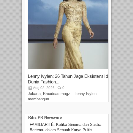
Lenny Ivylen: 26 Tahun Jaga Eksistensi di
Yan
Dunia Fashion...
Sin
Aug 08, 2026
0
D
Jakarta, Broadcastmagz – Lenny Ivylen
Jaka
membangun...
Rilis PR Newswire
FAMILIARITÉ: Ketika Sinema dan Sastra
Bertemu dalam Sebuah Karya Puitis