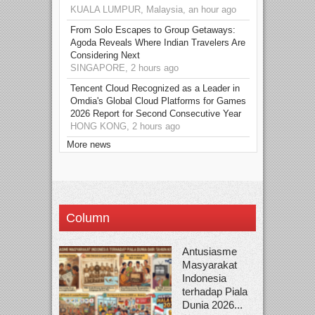
KUALA LUMPUR, Malaysia, an hour ago
From Solo Escapes to Group Getaways:
Agoda Reveals Where Indian Travelers Are
Considering Next
SINGAPORE, 2 hours ago
Tencent Cloud Recognized as a Leader in
Omdia's Global Cloud Platforms for Games
2026 Report for Second Consecutive Year
HONG KONG, 2 hours ago
More news
Column
Antusiasme
Masyarakat
Indonesia
terhadap Piala
Dunia 2026...