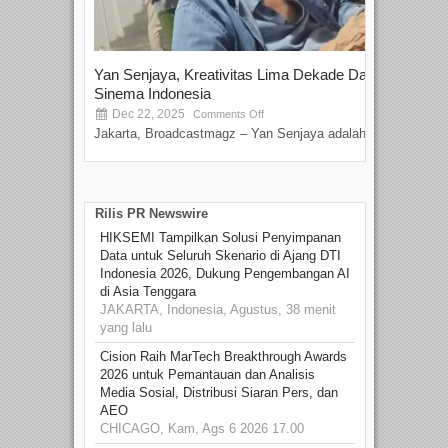
Yan Senjaya, Kreativitas Lima Dekade Dalam
Tam
Sinema Indonesia
Film
Dec 22, 2025
S
Comments Off
Jakarta, Broadcastmagz – Yan Senjaya adalah...
Beka
talen
Rilis PR Newswire
HIKSEMI Tampilkan Solusi Penyimpanan
Data untuk Seluruh Skenario di Ajang DTI
Indonesia 2026, Dukung Pengembangan AI
di Asia Tenggara
JAKARTA, Indonesia, Agustus, 38 menit
yang lalu
Cision Raih MarTech Breakthrough Awards
2026 untuk Pemantauan dan Analisis
Media Sosial, Distribusi Siaran Pers, dan
AEO
CHICAGO, Kam, Ags 6 2026 17.00