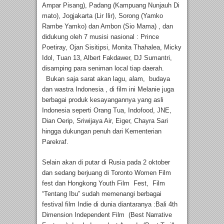
Ampar Pisang), Padang (Kampuang Nunjauh Di
mato), Jogjakarta (Lir Ilir), Sorong (Yamko
Rambe Yamko) dan Ambon (Sio Mama) , dan
didukung oleh 7 musisi nasional : Prince
Poetiray, Ojan Sisitipsi, Monita Thahalea, Micky
Idol, Tuan 13, Albert Fakdawer, DJ Sumantri,
disamping para seniman local tiap daerah.
Bukan saja sarat akan lagu, alam, budaya
dan wastra Indonesia , di film ini Melanie juga
berbagai produk kesayangannya yang asli
Indonesia seperti Orang Tua, Indofood, JNE,
Dian Oerip, Sriwijaya Air, Eiger, Chayra Sari
hingga dukungan penuh dari Kementerian
Parekraf.
Selain akan di putar di Rusia pada 2 oktober
dan sedang berjuang di Toronto Women Film
fest dan Hongkong Youth Film Fest, Film
“Tentang Ibu” sudah memenangi berbagai
festival film Indie di dunia diantaranya :Bali 4th
Dimension Independent Film (Best Narrative