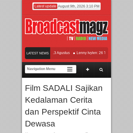
Latest update
August 9th, 2026 3:10 PM
KETOK MEJIK Siap Tayang 13 Agustus
Lenny Ivylen: 26 Tahun Jaga Eksistensi 
LATEST NEWS
 Universitas Agung Podomoro Jalin Kerja Sama Pendidikan dan Riset untuk Cetak
ikan Jakarta dengan Ribuan Mainan dan Produk Bayi dari Seluruh Dunia, IBTE 2
Film SADALI Sajikan
Kedalaman Cerita
dan Perspektif Cinta
Dewasa