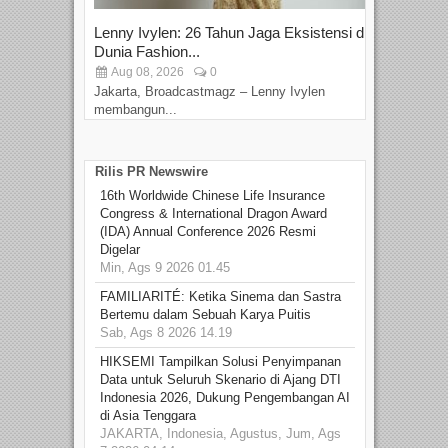
Lenny Ivylen: 26 Tahun Jaga Eksistensi di
Yan
Dunia Fashion...
Sin
Aug 08, 2026
0
D
Jakarta, Broadcastmagz – Lenny Ivylen
Jaka
membangun...
Rilis PR Newswire
16th Worldwide Chinese Life Insurance
Congress & International Dragon Award
(IDA) Annual Conference 2026 Resmi
Digelar
Min, Ags 9 2026 01.45
FAMILIARITÉ: Ketika Sinema dan Sastra
Bertemu dalam Sebuah Karya Puitis
Sab, Ags 8 2026 14.19
HIKSEMI Tampilkan Solusi Penyimpanan
Data untuk Seluruh Skenario di Ajang DTI
Indonesia 2026, Dukung Pengembangan AI
di Asia Tenggara
JAKARTA, Indonesia, Agustus, Jum, Ags