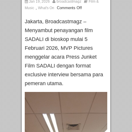
Jan 19, 2026
broadcastmagz
Film &
,
Comments Off
Music
What's On
Jakarta, Broadcastmagz –
Menyambut penayangan film
SADALI di bioskop mulai 5
Februari 2026, MVP Pictures
menggelar acara Press Junket
Film SADALI dengan format
exclusive interview bersama para
pemeran utama.