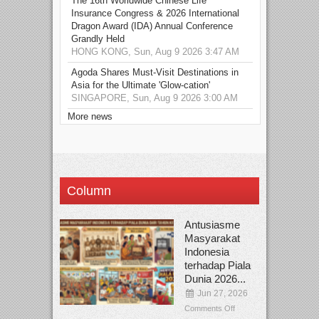
The 16th Worldwide Chinese Life
Insurance Congress & 2026 International
Dragon Award (IDA) Annual Conference
Grandly Held
HONG KONG, Sun, Aug 9 2026 3:47 AM
Agoda Shares Must-Visit Destinations in
Asia for the Ultimate 'Glow-cation'
SINGAPORE, Sun, Aug 9 2026 3:00 AM
More news
Column
Antusiasme
Masyarakat
Indonesia
terhadap Piala
Dunia 2026...
Jun 27, 2026
Comments Off