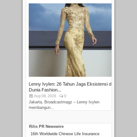
Lenny Ivylen: 26 Tahun Jaga Eksistensi di
Yan
Dunia Fashion...
Sin
Aug 08, 2026
0
D
Jakarta, Broadcastmagz – Lenny Ivylen
Jaka
membangun...
Rilis PR Newswire
16th Worldwide Chinese Life Insurance