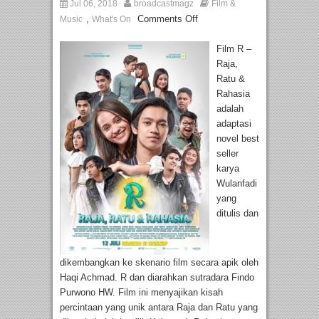
Jul 06, 2018
broadcastmagz
Film &
,
Comments Off
Music
What's On
Film R –
Raja,
Ratu &
Rahasia
adalah
adaptasi
novel best
seller
karya
Wulanfadi
yang
ditulis dan
dikembangkan ke skenario film secara apik oleh
Haqi Achmad. R dan diarahkan sutradara Findo
Purwono HW. Film ini menyajikan kisah
percintaan yang unik antara Raja dan Ratu yang