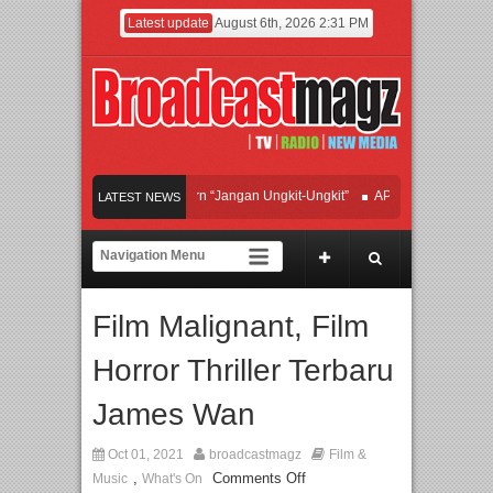
Latest update
August 6th, 2026 2:31 PM
Afan Hadirkan Hipdut Modern “Jangan Ungkit-Ungkit”
APMF 2026 Dorong Indus
LATEST NEWS
Rayakan Perpaduan Warisan Dan Semangat Lokal, BIRKENSTOCK INDONESIA Me
Kolaborasi UT School, PTBA, dan Kamaju Tingkatkan Kualitas SDM melalui Basic
Film Malignant, Film
Twilite Orchestra Presents The Beatles & Queen – feat. Marcello Tahitoe dan San
Horror Thriller Terbaru
James Wan
Oct 01, 2021
broadcastmagz
Film &
,
Comments Off
Music
What's On