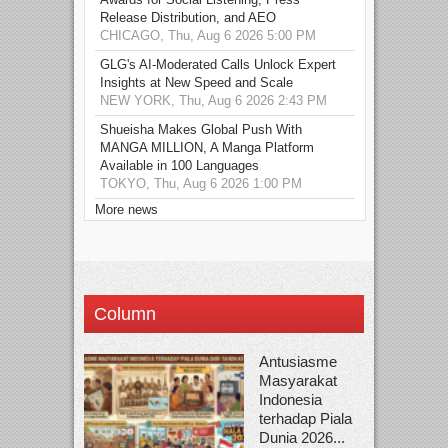
Release Distribution, and AEO
CHICAGO, Thu, Aug 6 2026 5:00 PM
GLG's AI-Moderated Calls Unlock Expert
Insights at New Speed and Scale
NEW YORK, Thu, Aug 6 2026 2:43 PM
Shueisha Makes Global Push With
MANGA MILLION, A Manga Platform
Available in 100 Languages
TOKYO, Thu, Aug 6 2026 1:00 PM
More news
Column
Antusiasme
Masyarakat
Indonesia
terhadap Piala
Dunia 2026...