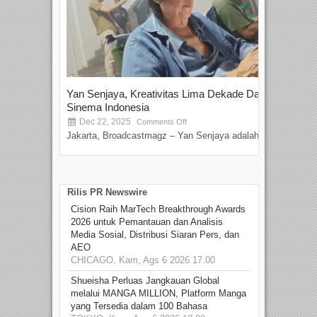
Yan Senjaya, Kreativitas Lima Dekade Dalam
Tam
Sinema Indonesia
Film
Dec 22, 2025
S
Comments Off
Jakarta, Broadcastmagz – Yan Senjaya adalah...
Beka
talen
Rilis PR Newswire
Cision Raih MarTech Breakthrough Awards
2026 untuk Pemantauan dan Analisis
Media Sosial, Distribusi Siaran Pers, dan
AEO
CHICAGO, Kam, Ags 6 2026 17.00
Shueisha Perluas Jangkauan Global
melalui MANGA MILLION, Platform Manga
yang Tersedia dalam 100 Bahasa