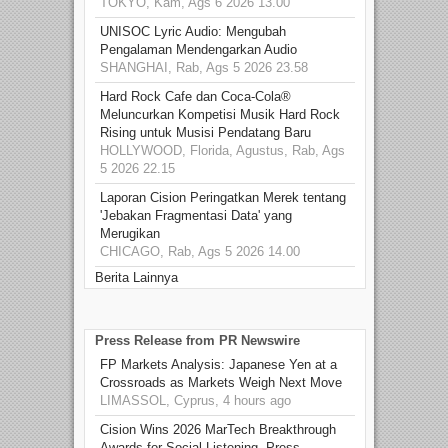
TOKYO, Kam, Ags 6 2026 13.00
UNISOC Lyric Audio: Mengubah
Pengalaman Mendengarkan Audio
SHANGHAI, Rab, Ags 5 2026 23.58
Hard Rock Cafe dan Coca-Cola®
Meluncurkan Kompetisi Musik Hard Rock
Rising untuk Musisi Pendatang Baru
HOLLYWOOD, Florida, Agustus, Rab, Ags
5 2026 22.15
Laporan Cision Peringatkan Merek tentang
'Jebakan Fragmentasi Data' yang
Merugikan
CHICAGO, Rab, Ags 5 2026 14.00
Berita Lainnya
Press Release from PR Newswire
FP Markets Analysis: Japanese Yen at a
Crossroads as Markets Weigh Next Move
LIMASSOL, Cyprus, 4 hours ago
Cision Wins 2026 MarTech Breakthrough
Awards for Social Listening, Press