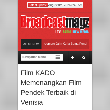
Latest update
August 8th, 2026 8:48 AM
I dan Universitas Agung Podomoro Jalin Kerja Sama Pendidikan dan Riset untuk 
LATEST NEWS
eramaikan Jakarta dengan Ribuan Mainan dan Produk Bayi dari Seluruh Dunia, I
enjadi Gerbang Inovasi dan Peluang Bisnis Industri Gifts dan Housewares Asia T
Film KADO
I dan Universitas Agung Podomoro Jalin Kerja Sama Pendidikan dan Riset untuk 
Memenangkan Film
Pendek Terbaik di
Venisia