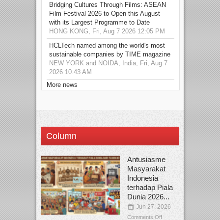
Bridging Cultures Through Films: ASEAN
Film Festival 2026 to Open this August
with its Largest Programme to Date
HONG KONG, Fri, Aug 7 2026 12:05 PM
HCLTech named among the world's most
sustainable companies by TIME magazine
NEW YORK and NOIDA, India, Fri, Aug 7
2026 10:43 AM
More news
Column
Antusiasme
Masyarakat
Indonesia
terhadap Piala
Dunia 2026...
Jun 27, 2026
Comments Off