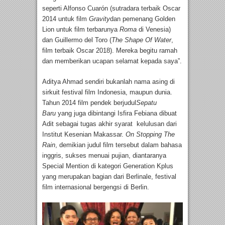
seperti Alfonso Cuarón (sutradara terbaik Oscar
2014 untuk film
Gravity
dan pemenang Golden
Lion untuk film terbarunya
Roma
di Venesia)
dan Guillermo del Toro (
The Shape Of Water
,
film terbaik Oscar 2018). Mereka begitu ramah
dan memberikan ucapan selamat kepada saya”.
Aditya Ahmad sendiri bukanlah nama asing di
sirkuit festival film Indonesia, maupun dunia.
Tahun 2014 film pendek berjudul
Sepatu
Baru
yang juga dibintangi Isfira Febiana dibuat
Adit sebagai tugas akhir syarat kelulusan dari
Institut Kesenian Makassar.
On Stopping The
Rain
, demikian judul film tersebut dalam bahasa
inggris, sukses menuai pujian, diantaranya
Special Mention di kategori Generation Kplus
yang merupakan bagian dari Berlinale, festival
film internasional bergengsi di Berlin.