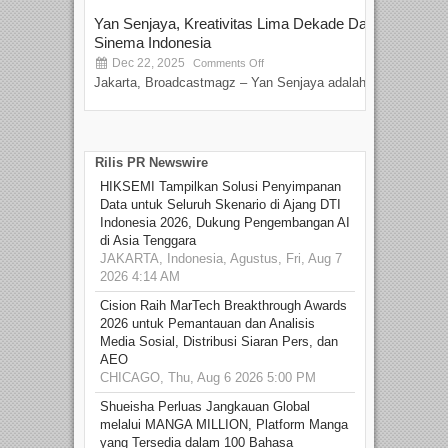
Yan Senjaya, Kreativitas Lima Dekade Dalam
Tam
Sinema Indonesia
Film
Dec 22, 2025
S
Comments Off
Jakarta, Broadcastmagz – Yan Senjaya adalah...
Beka
talen
Rilis PR Newswire
HIKSEMI Tampilkan Solusi Penyimpanan
Data untuk Seluruh Skenario di Ajang DTI
Indonesia 2026, Dukung Pengembangan AI
di Asia Tenggara
JAKARTA, Indonesia, Agustus, Fri, Aug 7
2026 4:14 AM
Cision Raih MarTech Breakthrough Awards
2026 untuk Pemantauan dan Analisis
Media Sosial, Distribusi Siaran Pers, dan
AEO
CHICAGO, Thu, Aug 6 2026 5:00 PM
Shueisha Perluas Jangkauan Global
melalui MANGA MILLION, Platform Manga
yang Tersedia dalam 100 Bahasa