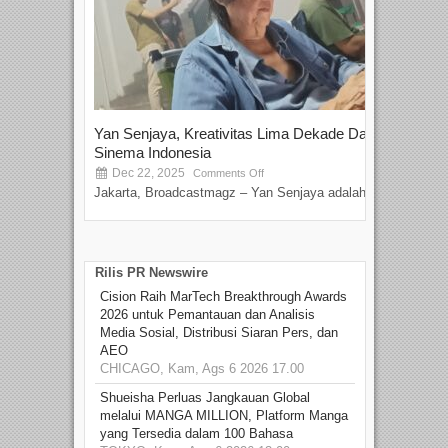
Yan Senjaya, Kreativitas Lima Dekade Dalam
Tam
Sinema Indonesia
Film
Dec 22, 2025
S
Comments Off
Jakarta, Broadcastmagz – Yan Senjaya adalah...
Beka
talen
Rilis PR Newswire
Cision Raih MarTech Breakthrough Awards
2026 untuk Pemantauan dan Analisis
Media Sosial, Distribusi Siaran Pers, dan
AEO
CHICAGO, Kam, Ags 6 2026 17.00
Shueisha Perluas Jangkauan Global
melalui MANGA MILLION, Platform Manga
yang Tersedia dalam 100 Bahasa