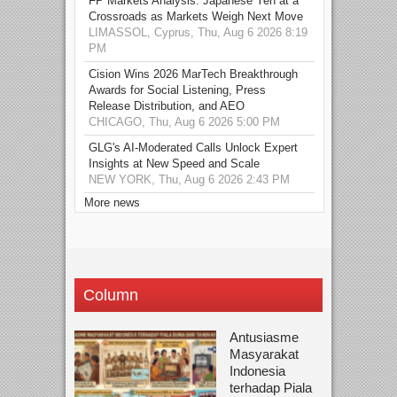
FP Markets Analysis: Japanese Yen at a
Crossroads as Markets Weigh Next Move
LIMASSOL, Cyprus, Thu, Aug 6 2026 8:19
PM
Cision Wins 2026 MarTech Breakthrough
Awards for Social Listening, Press
Release Distribution, and AEO
CHICAGO, Thu, Aug 6 2026 5:00 PM
GLG's AI-Moderated Calls Unlock Expert
Insights at New Speed and Scale
NEW YORK, Thu, Aug 6 2026 2:43 PM
More news
Column
Antusiasme
Masyarakat
Indonesia
terhadap Piala