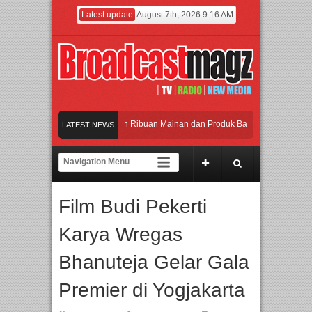
Latest update
August 7th, 2026 9:16 AM
Meramaikan Jakarta dengan Ribuan Mainan dan Produk Bayi dari Seluruh Dunia, I
LATEST NEWS
Menjadi Gerbang Inovasi dan Peluang Bisnis Industri Gifts dan Housewares Asia T
APMF 2026 Dorong Industri Beralih dari Kampanye ke Kolaborasi Jangka Panjang
Film Budi Pekerti
Rayakan Perpaduan Warisan Dan Semangat Lokal, BIRKENSTOCK INDONESIA Me
Karya Wregas
Meramaikan Jakarta dengan Ribuan Mainan dan Produk Bayi dari Seluruh Dunia, I
Bhanuteja Gelar Gala
Premier di Yogjakarta