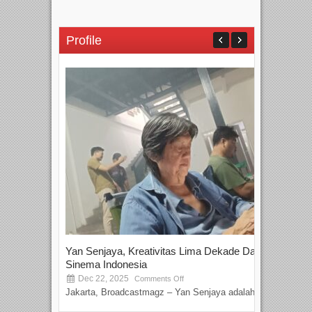
Profile
Yan Senjaya, Kreativitas Lima Dekade Dalam
Tam
Sinema Indonesia
Film
Dec 22, 2025
S
Comments Off
Jakarta, Broadcastmagz – Yan Senjaya adalah...
Beka
talen