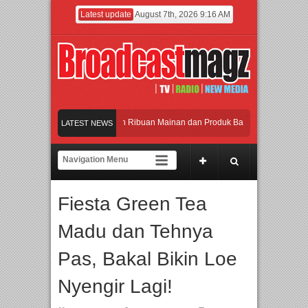
Latest update
August 7th, 2026 9:16 AM
Meramaikan Jakarta dengan Ribuan Mainan dan Produk Bayi dari Seluruh Dunia, I
LATEST NEWS
Menjadi Gerbang Inovasi dan Peluang Bisnis Industri Gifts dan Housewares Asia T
APMF 2026 Dorong Industri Beralih dari Kampanye ke Kolaborasi Jangka Panjang
Fiesta Green Tea
Rayakan Perpaduan Warisan Dan Semangat Lokal, BIRKENSTOCK INDONESIA Mem
Madu dan Tehnya
Meramaikan Jakarta dengan Ribuan Mainan dan Produk Bayi dari Seluruh Dunia, I
Pas, Bakal Bikin Loe
Nyengir Lagi!