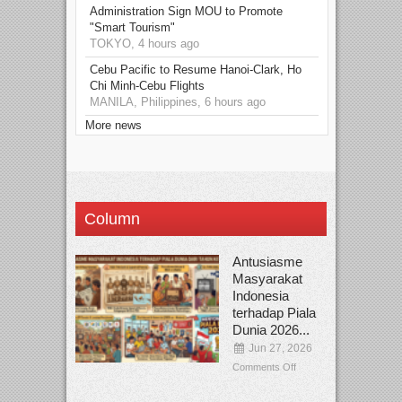
Administration Sign MOU to Promote
"Smart Tourism"
TOKYO, 4 hours ago
Cebu Pacific to Resume Hanoi-Clark, Ho
Chi Minh-Cebu Flights
MANILA, Philippines, 6 hours ago
More news
Column
Antusiasme
Masyarakat
Indonesia
terhadap Piala
Dunia 2026...
Jun 27, 2026
Comments Off