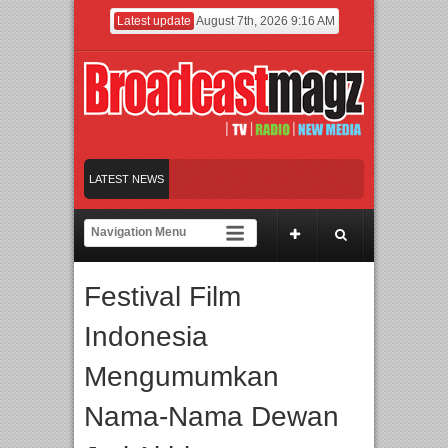
Latest update
August 7th, 2026 9:16 AM
E 2026 Siap Digelar!
LATEST NEWS
ggara, IGHE 2026 Kembali Digelar di Jakarta
Afan Hadirkan Hipdut Modern “Ja
Festival Film
uka Took di Ubud, Bali
Indonesia
E 2026 Siap Digelar!
Mengumumkan
Nama-Nama Dewan