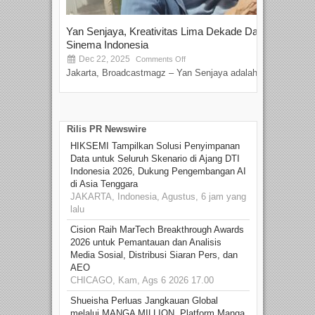
Yan Senjaya, Kreativitas Lima Dekade Dalam
Tam
Sinema Indonesia
Film
Dec 22, 2025
S
Comments Off
Jakarta, Broadcastmagz – Yan Senjaya adalah...
Beka
talen
Rilis PR Newswire
HIKSEMI Tampilkan Solusi Penyimpanan
Data untuk Seluruh Skenario di Ajang DTI
Indonesia 2026, Dukung Pengembangan AI
di Asia Tenggara
JAKARTA, Indonesia, Agustus, 6 jam yang
lalu
Cision Raih MarTech Breakthrough Awards
2026 untuk Pemantauan dan Analisis
Media Sosial, Distribusi Siaran Pers, dan
AEO
CHICAGO, Kam, Ags 6 2026 17.00
Shueisha Perluas Jangkauan Global
melalui MANGA MILLION, Platform Manga