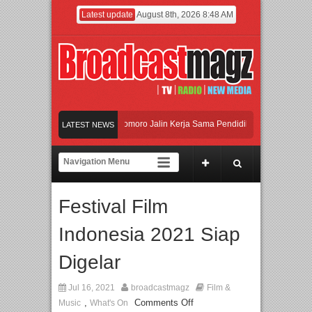
Latest update
August 8th, 2026 8:48 AM
an Universitas Agung Podomoro Jalin Kerja Sama Pendidikan dan Riset untuk Cet
LATEST NEWS
maikan Jakarta dengan Ribuan Mainan dan Produk Bayi dari Seluruh Dunia, IBTE
adi Gerbang Inovasi dan Peluang Bisnis Industri Gifts dan Housewares Asia Tengg
Festival Film
an Universitas Agung Podomoro Jalin Kerja Sama Pendidikan dan Riset untuk Cet
Indonesia 2021 Siap
Digelar
Jul 16, 2021
broadcastmagz
Film &
,
Comments Off
Music
What's On