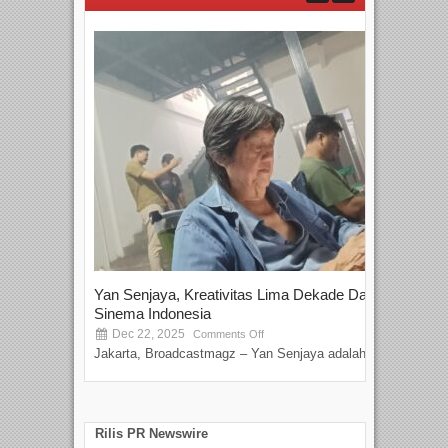
Yan Senjaya, Kreativitas Lima Dekade Dalam
Tam
Sinema Indonesia
Film
Dec 22, 2025
S
Comments Off
Jakarta, Broadcastmagz – Yan Senjaya adalah...
Beka
talen
Rilis PR Newswire