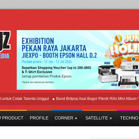
ak Talenta Unggul
Band Britpop Asal Bogor Piknik Rilis Mini Album “Astrometri”
 PRODUCT
PROFILE
CORNER
SATELLITE
TECHNO