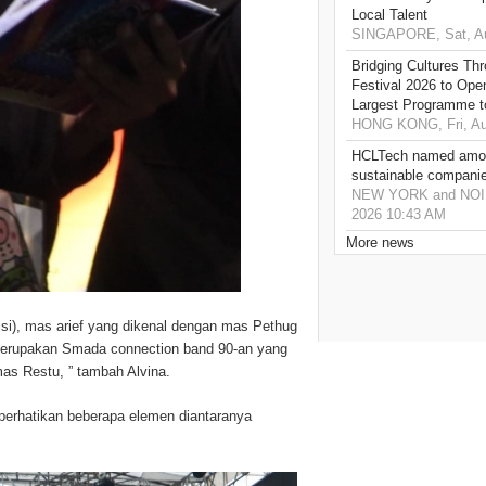
Local Talent
SINGAPORE, Sat, Au
Bridging Cultures T
Festival 2026 to Open
Largest Programme t
HONG KONG, Fri, Au
HCLTech named amon
sustainable compani
NEW YORK and NOIDA,
2026 10:43 AM
More news
isi), mas arief yang dikenal dengan mas Pethug
l merupakan Smada connection band 90-an yang
as Restu, ” tambah Alvina.
perhatikan beberapa elemen diantaranya