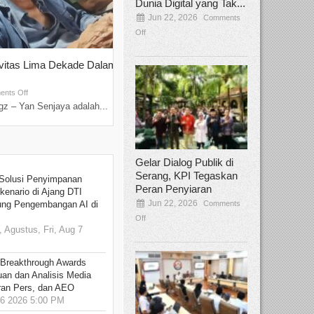
Dunia Digital yang Tak...
Jun 22, 2026
Comments
Off
ivitas Lima Dekade Dalam
Tamee Irelly Menjadi Juri Open Casti
Film Terbaru...
Sep 08, 2025
nts Off
Comments Off
z – Yan Senjaya adalah...
Bekasi, Broadcastmagz – Dalam upaya me
talenta...
Gelar Dialog Publik di
Serang, KPI Tegaskan
Solusi Penyimpanan
Peran Penyiaran
kenario di Ajang DTI
Jun 22, 2026
Comments
ung Pengembangan AI di
Off
 Agustus, Fri, Aug 7
 Breakthrough Awards
an dan Analisis Media
aran Pers, dan AEO
6 2026 5:00 PM