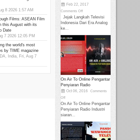
Feb 22, 2017
g 8 2026 1:57 AM
Comments Off
Jejak Langkah Televisi
hrough Films: ASEAN Film
Indonesia Dari Era Analog
 this August with its
ke...
o Date
g 7 2026 12:05 PM
g the world's most
es by TIME magazine
 India, Fri, Aug 7
On Air To Online Pengantar
Penyiaran Radio
Oct 06, 2016
Comments
Off
On Air To Online Pengantar
Penyiaran Radio Industri
siaran...