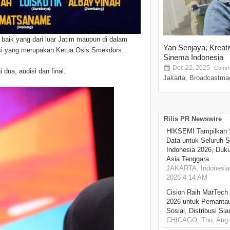
u baik yang dari luar Jatim maupun di dalam
Yan Senjaya, Kreat
nsi yang merupakan Ketua Osis Smekdors.
Sinema Indonesia
Dec 22, 2025
Comme
 dua, audisi dan final.
Jakarta, Broadcastmag
Rilis PR Newswire
HIKSEMI Tampilkan 
Data untuk Seluruh S
Indonesia 2026, Duk
Asia Tenggara
JAKARTA, Indonesia,
2026 4:14 AM
Cision Raih MarTech
2026 untuk Pemantau
Sosial, Distribusi Si
CHICAGO, Thu, Aug 