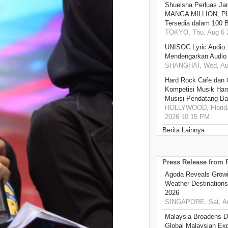
Shueisha Perluas Ja
MANGA MILLION, Pl
Tersedia dalam 100 
TOKYO, Thu, Aug 6 
UNISOC Lyric Audio
Mendengarkan Audio
SHANGHAI, Wed, Aug
Hard Rock Cafe dan
Kompetisi Musik Har
Musisi Pendatang Ba
HOLLYWOOD, Florida
2026 10:15 PM
Berita Lainnya
Press Release from
Agoda Reveals Growin
Weather Destination
2026
SINGAPORE, Sat, Au
Malaysia Broadens Di
Global Malaysian Exp