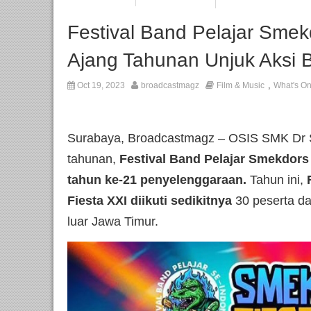
Festival Band Pelajar Smek
Ajang Tahunan Unjuk Aksi 
,
Oct 19, 2023
broadcastmagz
Film & Music
What's O
Surabaya, Broadcastmagz – OSIS SMK Dr S
tahunan,
Festival Band Pelajar Smekdors
tahun ke-21 penyelenggaraan.
Tahun ini,
Fiesta XXI diikuti sedikitnya
30 peserta da
luar Jawa Timur.