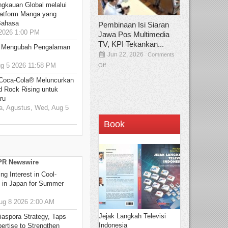
ngkauan Global melalui
atform Manga yang
Bahasa
Pembinaan Isi Siaran
2026 1:00 PM
Jawa Pos Multimedia
TV, KPI Tekankan...
: Mengubah Pengalaman
Jun 22, 2026
Comments
 5 2026 11:58 PM
Off
 Coca-Cola® Meluncurkan
d Rock Rising untuk
ru
, Agustus, Wed, Aug 5
Book
 PR Newswire
g Interest in Cool-
s in Japan for Summer
g 8 2026 2:00 AM
Jejak Langkah Televisi
aspora Strategy, Taps
Indonesia
ertise to Strengthen