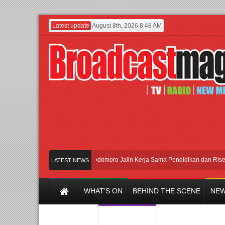
Latest update
August 8th, 2026 8:48 AM
an Universitas Agung Podomoro Jalin Kerja Sama Pendidikan dan Riset untuk Cet
LATEST NEWS
WHAT’S ON
BEHIND THE SCENE
NEW
Y CHANNEL
FILM & MUSIC