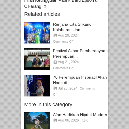
Inilah Keunggulan Pabrik Baru Epson di
Cikarang
Related articles
Renjana Cita Srikandi:
Kolaborasi dan...
Aug 29, 2024
Comments Off
Festival Akbar Pemberdayaan
Perempuan...
Aug 21, 2024
Comments Off
70 Perempuan Inspiratif Akan
Hadir di...
Jul 23, 2024
Comments
Off
More in this category
Afan Hadirkan Hipdut Modern...
Aug 06, 2026
0