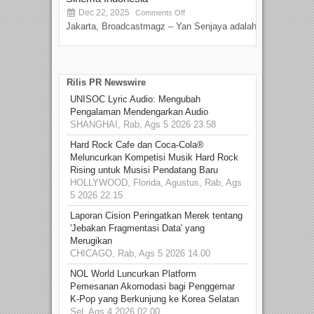
Dec 22, 2025
S
Comments Off
Jakarta, Broadcastmagz – Yan Senjaya adalah...
Beka
talen
Rilis PR Newswire
UNISOC Lyric Audio: Mengubah
Pengalaman Mendengarkan Audio
SHANGHAI, Rab, Ags 5 2026 23.58
Hard Rock Cafe dan Coca-Cola®
Meluncurkan Kompetisi Musik Hard Rock
Rising untuk Musisi Pendatang Baru
HOLLYWOOD, Florida, Agustus, Rab, Ags
5 2026 22.15
Laporan Cision Peringatkan Merek tentang
'Jebakan Fragmentasi Data' yang
Merugikan
CHICAGO, Rab, Ags 5 2026 14.00
NOL World Luncurkan Platform
Pemesanan Akomodasi bagi Penggemar
K-Pop yang Berkunjung ke Korea Selatan
Sel, Ags 4 2026 02.00