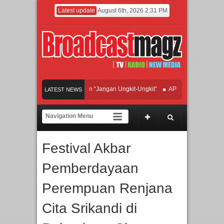
Latest update
August 6th, 2026 2:31 PM
an Hadirkan Hipdut Modern “Jangan Ungkit-Ungkit”
APMF 2026 Dorong Industr
LATEST NEWS
ayakan Perpaduan Warisan Dan Semangat Lokal, BIRKENSTOCK INDONESIA Memb
laborasi UT School, PTBA, dan Kamaju Tingkatkan Kualitas SDM melalui Basic 
Festival Akbar
ilite Orchestra Presents The Beatles & Queen – feat. Marcello Tahitoe dan Sandh
Pemberdayaan
Perempuan Renjana
Cita Srikandi di