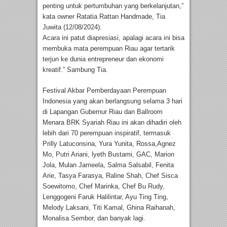
penting untuk pertumbuhan yang berkelanjutan,”
kata owner Ratatia Rattan Handmade, Tia
Juwita (12/08/2024).
Acara ini patut diapresiasi, apalagi acara ini bisa
membuka mata perempuan Riau agar tertarik
terjun ke dunia entrepreneur dan ekonomi
kreatif.” Sambung Tia.
Festival Akbar Pemberdayaan Perempuan
Indonesia yang akan berlangsung selama 3 hari
di Lapangan Gubernur Riau dan Ballroom
Menara BRK Syariah Riau ini akan dihadiri oleh
lebih dari 70 perempuan inspiratif, termasuk
Prilly Latuconsina, Yura Yunita, Rossa,Agnez
Mo, Putri Ariani, lyeth Bustami, GAC, Marion
Jola, Mulan Jameela, Salma Salsabil, Fenita
Arie, Tasya Farasya, Raline Shah, Chef Sisca
Soewitomo, Chef Marinka, Chef Bu Rudy,
Lenggogeni Faruk Halilintar, Ayu Ting Ting,
Melody Laksani, Titi Kamal, Ghina Raihanah,
Monalisa Sembor, dan banyak lagi.