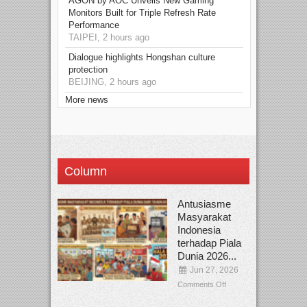
AGON by AOC Unveils New Gaming
Monitors Built for Triple Refresh Rate
Performance
TAIPEI, 2 hours ago
Dialogue highlights Hongshan culture
protection
BEIJING, 2 hours ago
More news
Column
Antusiasme
Masyarakat
Indonesia
terhadap Piala
Dunia 2026...
Jun 27, 2026
Comments Off