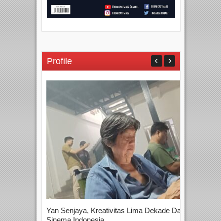
Profile
Yan Senjaya, Kreativitas Lima Dekade Dalam
Tam
Sinema Indonesia
Film