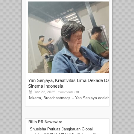
Yan Senjaya, Kreativitas Lima Dekade Dalam
Tam
Sinema Indonesia
Film
Dec 22, 2025
S
Comments Off
Jakarta, Broadcastmagz – Yan Senjaya adalah...
Beka
talen
Rilis PR Newswire
Shueisha Perluas Jangkauan Global