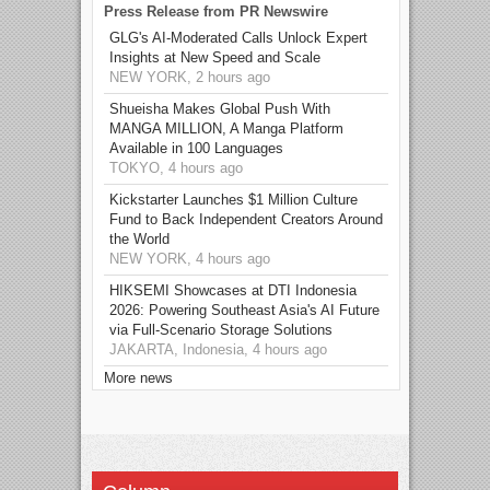
Press Release from PR Newswire
GLG's AI-Moderated Calls Unlock Expert
Insights at New Speed and Scale
NEW YORK, 2 hours ago
Shueisha Makes Global Push With
MANGA MILLION, A Manga Platform
Available in 100 Languages
TOKYO, 4 hours ago
Kickstarter Launches $1 Million Culture
Fund to Back Independent Creators Around
the World
NEW YORK, 4 hours ago
HIKSEMI Showcases at DTI Indonesia
2026: Powering Southeast Asia's AI Future
via Full‑Scenario Storage Solutions
JAKARTA, Indonesia, 4 hours ago
More news