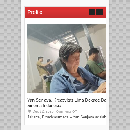
Profile
Yan Senjaya, Kreativitas Lima Dekade Dalam
Tam
Sinema Indonesia
Film
Dec 22, 2025
S
Comments Off
Jakarta, Broadcastmagz – Yan Senjaya adalah...
Beka
talen