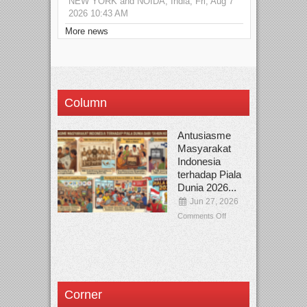
NEW YORK and NOIDA, India, Fri, Aug 7
2026 10:43 AM
More news
Column
Antusiasme
Masyarakat
Indonesia
terhadap Piala
Dunia 2026...
Jun 27, 2026
Comments Off
Corner