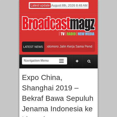
Latest update
August 8th, 2026 8:48 AM
I dan Universitas Agung Podomoro Jalin Kerja Sama Pendidikan dan Riset untuk 
LATEST NEWS
eramaikan Jakarta dengan Ribuan Mainan dan Produk Bayi dari Seluruh Dunia, I
enjadi Gerbang Inovasi dan Peluang Bisnis Industri Gifts dan Housewares Asia T
Expo China,
I dan Universitas Agung Podomoro Jalin Kerja Sama Pendidikan dan Riset untuk 
Shanghai 2019 –
Bekraf Bawa Sepuluh
Jenama Indonesia ke