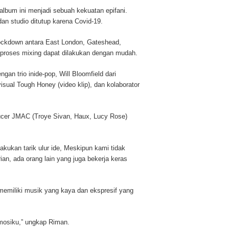
album ini menjadi sebuah kekuatan epifani.
an studio ditutup karena Covid-19.
ockdown antara East London, Gateshead,
 proses mixing dapat dilakukan dengan mudah.
gan trio inide-pop, Will Bloomfield dari
isual Tough Honey (video klip), dan kolaborator
cer JMAC (Troye Sivan, Haux, Lucy Rose)
ukan tarik ulur ide, Meskipun kami tidak
ian, ada orang lain yang juga bekerja keras
miliki musik yang kaya dan ekspresif yang
emosiku,” ungkap Riman.