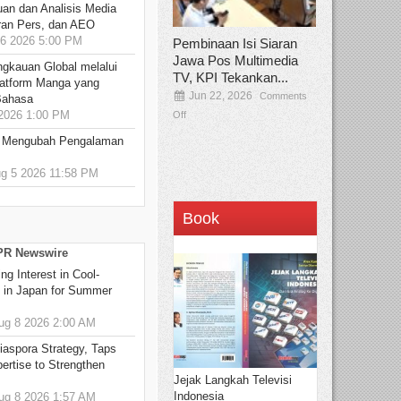
an dan Analisis Media
aran Pers, dan AEO
6 2026 5:00 PM
Pembinaan Isi Siaran
Jawa Pos Multimedia
ngkauan Global melalui
TV, KPI Tekankan...
atform Manga yang
Jun 22, 2026
Comments
Bahasa
2026 1:00 PM
Off
: Mengubah Pengalaman
 5 2026 11:58 PM
Book
 PR Newswire
g Interest in Cool-
s in Japan for Summer
g 8 2026 2:00 AM
aspora Strategy, Taps
ertise to Strengthen
Jejak Langkah Televisi
Indonesia
g 8 2026 1:57 AM