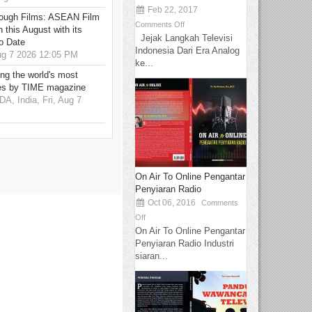
Feb 22, 2017
hrough Films: ASEAN Film
Comments Off
 this August with its
Jejak Langkah Televisi
o Date
Indonesia Dari Era Analog
g 7 2026 12:05 PM
ke...
g the world's most
es by TIME magazine
 India, Fri, Aug 7
On Air To Online Pengantar
Penyiaran Radio
Oct 06, 2016
Comments
Off
On Air To Online Pengantar
Penyiaran Radio Industri
siaran...