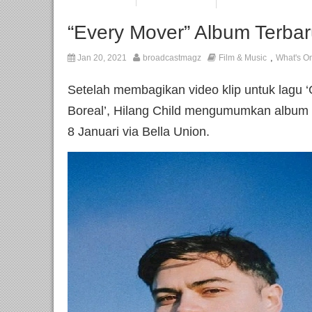
“Every Mover” Album Terbar
,
Jan 20, 2021
broadcastmagz
Film & Music
What's O
Setelah membagikan video klip untuk lagu 
Boreal’, Hilang Child mengumumkan album t
8 Januari via Bella Union.