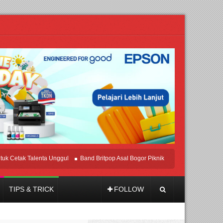
k Talenta Unggul
Band Britpop Asal Bogor Piknik Rilis Mini Album “Astrometri”
TIPS & TRICK
FOLLOW