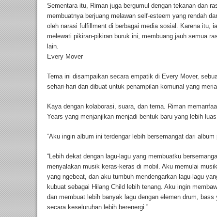
Sementara itu, Riman juga bergumul dengan tekanan dan ra
membuatnya berjuang melawan self-esteem yang rendah da
oleh narasi fulfillment di berbagai media sosial. Karena itu,
melewati pikiran-pikiran buruk ini, membuang jauh semua ras
lain.
Every Mover
Tema ini disampaikan secara empatik di Every Mover, seb
sehari-hari dan dibuat untuk penampilan komunal yang meria
Kaya dengan kolaborasi, suara, dan tema. Riman memanfaatk
Years yang menjanjikan menjadi bentuk baru yang lebih luas
“Aku ingin album ini terdengar lebih bersemangat dari albu
“Lebih dekat dengan lagu-lagu yang membuatku bersemangat 
menyalakan musik keras-keras di mobil. Aku memulai musik
yang ngebeat, dan aku tumbuh mendengarkan lagu-lagu yan
kubuat sebagai Hilang Child lebih tenang. Aku ingin membawa
dan membuat lebih banyak lagu dengan elemen drum, bass ya
secara keseluruhan lebih berenergi.”