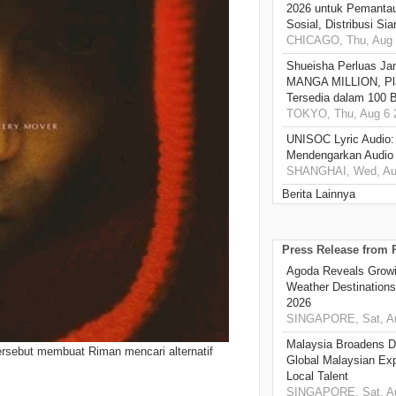
2026 untuk Pemantau
Sosial, Distribusi Si
CHICAGO, Thu, Aug 
Shueisha Perluas Ja
MANGA MILLION, Pl
Tersedia dalam 100 
TOKYO, Thu, Aug 6 
UNISOC Lyric Audio
Mendengarkan Audio
SHANGHAI, Wed, Aug
Berita Lainnya
Press Release from
Agoda Reveals Growin
Weather Destination
2026
SINGAPORE, Sat, Au
Malaysia Broadens Di
ersebut membuat Riman mencari alternatif
Global Malaysian Exp
Local Talent
SINGAPORE, Sat, Au