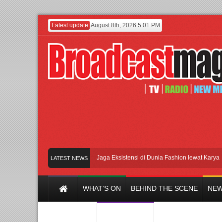
Latest update
August 8th, 2026 5:01 PM
Lenny Ivylen: 26 Tahun Jaga Eksistensi di Dunia Fashion lewat Karya
UI d
LATEST NEWS
WHAT’S ON
BEHIND THE SCENE
NEW
Y CHANNEL
FILM & MUSIC