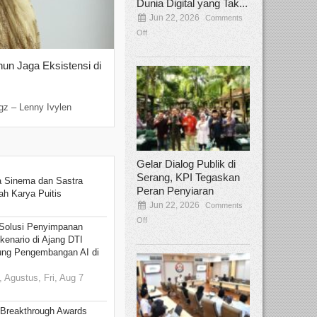
Dunia Digital yang Tak...
Jun 22, 2026
Comments
Off
hun Jaga Eksistensi di
Yan Senjaya, Kreativitas Lima Dekad
Sinema Indonesia
Dec 22, 2025
Comments Off
gz – Lenny Ivylen
Jakarta, Broadcastmagz – Yan Senjaya ada
Gelar Dialog Publik di
Serang, KPI Tegaskan
 Sinema dan Sastra
Peran Penyiaran
h Karya Puitis
Jun 22, 2026
Comments
Off
Solusi Penyimpanan
kenario di Ajang DTI
ung Pengembangan AI di
 Agustus, Fri, Aug 7
 Breakthrough Awards