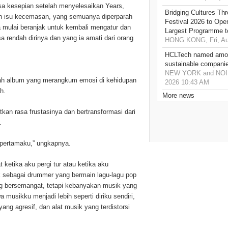
sa kesepian setelah menyelesaikan Years,
Bridging Cultures T
n isu kecemasan, yang semuanya diperparah
Festival 2026 to Open
 ia mulai beranjak untuk kembali mengatur dan
Largest Programme t
a rendah dirinya dan yang ia amati dari orang
HONG KONG, Fri, Au
HCLTech named amon
sustainable compani
NEW YORK and NOIDA,
uah album yang merangkum emosi di kehidupan
2026 10:43 AM
h.
More news
an rasa frustasinya dan bertransformasi dari
.
m pertamaku,” ungkapnya.
ketika aku pergi tur atau ketika aku
 sebagai drummer yang bermain lagu-lagu pop
g bersemangat, tetapi kebanyakan musik yang
 musikku menjadi lebih seperti diriku sendiri,
ng agresif, dan alat musik yang terdistorsi