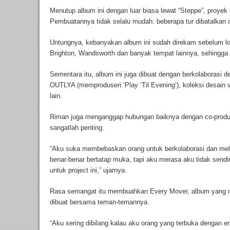
Menutup album ini dengan luar biasa lewat “Steppe”, proyek 
Pembuatannya tidak selalu mudah: beberapa tur dibatalkan d
Untungnya, kebanyakan album ini sudah direkam sebelum l
Brighton, Wandsworth dan banyak tempat lainnya, sehingga
Sementara itu, album ini juga dibuat dengan berkolaborasi den
OUTLYA (memproduseri ‘Play ’Til Evening’), koleksi desain v
lain.
Riman juga menganggap hubungan baiknya dengan co-produ
sangatlah penting.
“Aku suka membebaskan orang untuk berkolaborasi dan melak
benar-benar bertatap muka, tapi aku merasa aku tidak sendir
untuk project ini,” ujarnya.
Rasa semangat itu membuahkan Every Mover, album yang me
dibuat bersama teman-temannya.
“Aku sering dibilang kalau aku orang yang terbuka dengan 