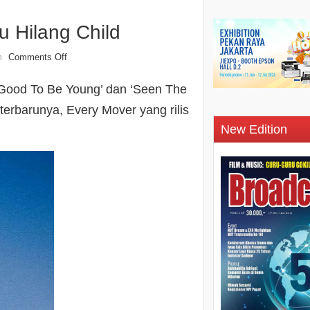
u Hilang Child
Comments Off
n
‘Good To Be Young’ dan ‘Seen The
erbarunya, Every Mover yang rilis
New Edition