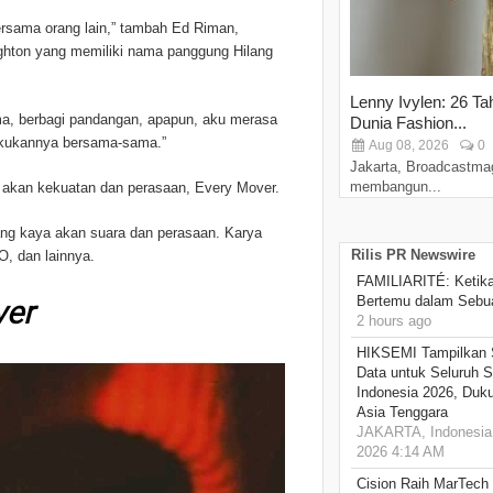
bersama orang lain,” tambah Ed Riman,
ighton yang memiliki nama panggung Hilang
Lenny Ivylen: 26 Ta
ma, berbagi pandangan, apapun, aku merasa
Dunia Fashion...
akukannya bersama-sama.”
Aug 08, 2026
0
Jakarta, Broadcastma
membangun...
at akan kekuatan dan perasaan, Every Mover.
ng kaya akan suara dan perasaan. Karya
Rilis PR Newswire
O, dan lainnya.
FAMILIARITÉ: Ketika
Bertemu dalam Sebua
2 hours ago
HIKSEMI Tampilkan 
Data untuk Seluruh S
Indonesia 2026, Duk
Asia Tenggara
JAKARTA, Indonesia,
2026 4:14 AM
Cision Raih MarTech