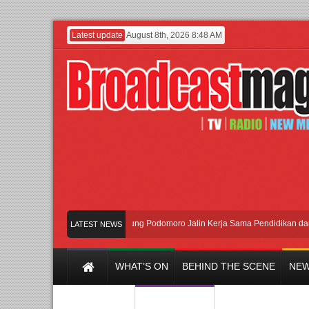
Latest update
August 8th, 2026 8:48 AM
UI dan Universitas Agung Podomoro Jalin Kerja Sama Pendidikan dan Riset
LATEST NEWS
WHAT’S ON
BEHIND THE SCENE
NEW
Y CHANNEL
FILM & MUSIC