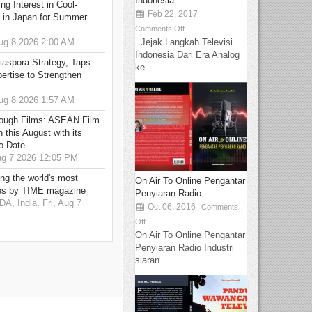
Indonesia
g Interest in Cool-
Feb 22, 2017
s in Japan for Summer
Comments Off
Jejak Langkah Televisi
g 8 2026 2:00 AM
Indonesia Dari Era Analog
aspora Strategy, Taps
ke...
ertise to Strengthen
g 8 2026 1:57 AM
hrough Films: ASEAN Film
 this August with its
o Date
g 7 2026 12:05 PM
g the world's most
On Air To Online Pengantar
es by TIME magazine
Penyiaran Radio
 India, Fri, Aug 7
Oct 06, 2016
Comments
Off
On Air To Online Pengantar
Penyiaran Radio Industri
siaran...