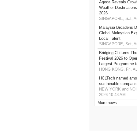
Agoda Reveals Growin
Weather Destination
2026
SINGAPORE, Sat, Au
Malaysia Broadens Di
Global Malaysian Exp
Local Talent
SINGAPORE, Sat, Au
Bridging Cultures T
Festival 2026 to Open
Largest Programme t
HONG KONG, Fri, Au
HCLTech named amon
sustainable compani
NEW YORK and NOIDA,
2026 10:43 AM
More news