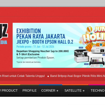
 untuk Cetak Talenta Unggul
Band Britpop Asal Bogor Piknik Rilis Mini Album “
 PRODUCT
PROFILE
CORNER
SATELLITE
TECHNO