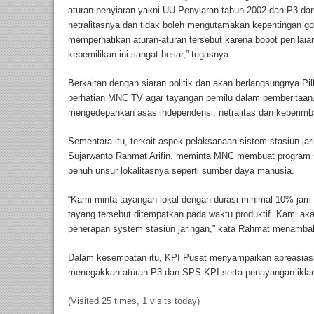
aturan penyiaran yakni UU Penyiaran tahun 2002 dan P3 dan 
netralitasnya dan tidak boleh mengutamakan kepentingan g
memperhatikan aturan-aturan tersebut karena bobot penilaian
kepemilikan ini sangat besar,” tegasnya.
Berkaitan dengan siaran politik dan akan berlangsungnya P
perhatian MNC TV agar tayangan pemilu dalam pemberitaan
mengedepankan asas independensi, netralitas dan keberim
Sementara itu, terkait aspek pelaksanaan sistem stasiun ja
Sujarwanto Rahmat Arifin. meminta MNC membuat program 
penuh unsur lokalitasnya seperti sumber daya manusia.
“Kami minta tayangan lokal dengan durasi minimal 10% jam t
tayang tersebut ditempatkan pada waktu produktif. Kami ak
penerapan system stasiun jaringan,” kata Rahmat menamba
Dalam kesempatan itu, KPI Pusat menyampaikan apreasias
menegakkan aturan P3 dan SPS KPI serta penayangan iklan
(Visited 25 times, 1 visits today)