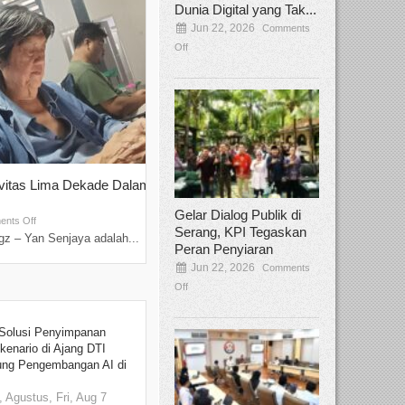
Dunia Digital yang Tak...
Jun 22, 2026
Comments
Off
ivitas Lima Dekade Dalam
Tamee Irelly Menjadi Juri Open Casti
Film Terbaru...
Gelar Dialog Publik di
Sep 08, 2025
nts Off
Comments Off
Serang, KPI Tegaskan
z – Yan Senjaya adalah...
Bekasi, Broadcastmagz – Dalam upaya me
Peran Penyiaran
talenta...
Jun 22, 2026
Comments
Off
Solusi Penyimpanan
kenario di Ajang DTI
ung Pengembangan AI di
 Agustus, Fri, Aug 7