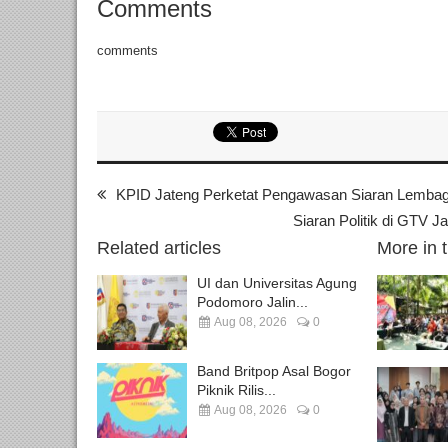
Comments
comments
KPID Jateng Perketat Pengawasan Siaran Lembag
Siaran Politik di GTV J
Related articles
More in 
UI dan Universitas Agung
Podomoro Jalin...
Aug 08, 2026
0
Band Britpop Asal Bogor
Piknik Rilis...
Aug 08, 2026
0