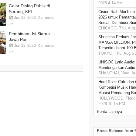
2026 4:14 AM
Gelar Dialog Publik di
Serang, KPI...
Cision Raih MarTech
2026 untuk Pemantau
Jun 22, 2026
Comments
Sosial, Distribusi Si
Off
CHICAGO, Thu, Aug 
Pembinaan Isi Siaran
Shueisha Perluas Ja
Jawa Pos...
MANGA MILLION, Pl
Jun 22, 2026
Comments
Tersedia dalam 100 
Off
TOKYO, Thu, Aug 6 
UNISOC Lyric Audio
Mendengarkan Audio
SHANGHAI, Wed, Aug
Hard Rock Cafe dan
Kompetisi Musik Har
Musisi Pendatang Ba
HOLLYWOOD, Florida
2026 10:15 PM
Berita Lainnya
Press Release from