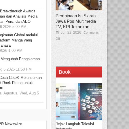
 Breakthrough Awards
Pembinaan Isi Siaran
an dan Analisis Media
Jawa Pos Multimedia
aran Pers, dan AEO
TV, KPI Tekankan...
6 2026 5:00 PM
Jun 22, 2026
Comments
ngkauan Global melalui
Off
atform Manga yang
Bahasa
2026 1:00 PM
: Mengubah Pengalaman
 5 2026 11:58 PM
Book
 Coca-Cola® Meluncurkan
d Rock Rising untuk
ru
, Agustus, Wed, Aug 5
Jejak Langkah Televisi
 PR Newswire