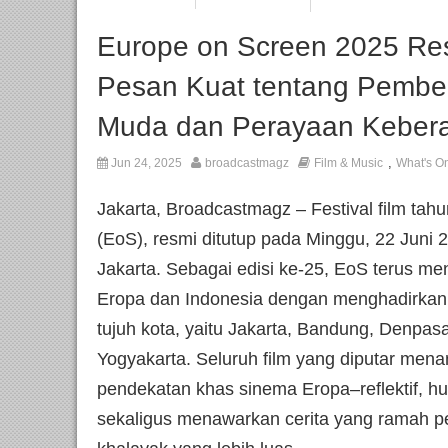
Europe on Screen 2025 Re
Pesan Kuat tentang Pembe
Muda dan Perayaan Keber
,
Jun 24, 2025
broadcastmagz
Film & Music
What's O
Jakarta, Broadcastmagz – Festival film ta
(EoS), resmi ditutup pada Minggu, 22 Juni 
Jakarta. Sebagai edisi ke-25, EoS terus me
Eropa dan Indonesia dengan menghadirkan 5
tujuh kota, yaitu Jakarta, Bandung, Denpas
Yogyakarta. Seluruh film yang diputar me
pendekatan khas sinema Eropa–reflektif, 
sekaligus menawarkan cerita yang ramah p