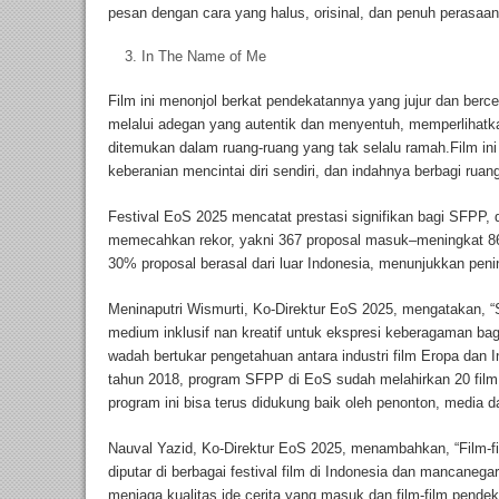
pesan dengan cara yang halus, orisinal, dan penuh perasaan
In The Name of Me
Film ini menonjol berkat pendekatannya yang jujur dan berceri
melalui adegan yang autentik dan menyentuh, memperlihatk
ditemukan dalam ruang-ruang yang tak selalu ramah.Film ini a
keberanian mencintai diri sendiri, dan indahnya berbagi rua
Festival EoS 2025 mencatat prestasi signifikan bagi SFPP,
memecahkan rekor, yakni 367 proposal masuk–meningkat 8
30% proposal berasal dari luar Indonesia, menunjukkan penin
Meninaputri Wismurti, Ko-Direktur EoS 2025, mengatakan, “
medium inklusif nan kreatif untuk ekspresi keberagaman bag
wadah bertukar pengetahuan antara industri film Eropa dan 
tahun 2018, program SFPP di EoS sudah melahirkan 20 film
program ini bisa terus didukung baik oleh penonton, media da
Nauval Yazid, Ko-Direktur EoS 2025, menambahkan, “Film-f
diputar di berbagai festival film di Indonesia dan mancanega
menjaga kualitas ide cerita yang masuk dan film-film pendek