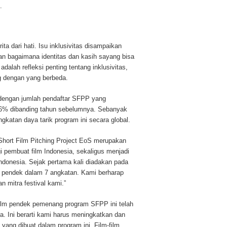
.
ta dari hati. Isu inklusivitas disampaikan
an bagaimana identitas dan kasih sayang bisa
dalah refleksi penting tentang inklusivitas,
ng dengan yang berbeda.
 dengan jumlah pendaftar SFPP yang
6% dibanding tahun sebelumnya. Sebanyak
gkatan daya tarik program ini secara global.
Short Film Pitching Project EoS merupakan
i pembuat film Indonesia, sekaligus menjadi
Indonesia. Sejak pertama kali diadakan pada
 pendek dalam 7 angkatan. Kami berharap
n mitra festival kami.”
ilm pendek pemenang program SFPP ini telah
ra. Ini berarti kami harus meningkatkan dan
 yang dibuat dalam program ini. Film-film