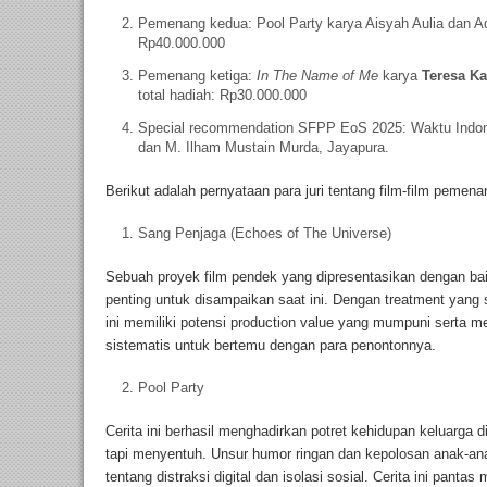
Pemenang kedua: Pool Party karya Aisyah Aulia dan Adr
Rp40.000.000
Pemenang ketiga:
In The Name of Me
karya
Teresa Ka
total hadiah: Rp30.000.000
Special recommendation SFPP EoS 2025: Waktu Indone
dan M. Ilham Mustain Murda, Jayapura.
Berikut adalah pernyataan para juri tentang film-film pemena
Sang Penjaga (Echoes of The Universe)
Sebuah proyek film pendek yang dipresentasikan dengan bai
penting untuk disampaikan saat ini. Dengan treatment yang s
ini memiliki potensi production value yang mumpuni serta m
sistematis untuk bertemu dengan para penontonnya.
Pool Party
Cerita ini berhasil menghadirkan potret kehidupan keluarg
tapi menyentuh. Unsur humor ringan dan kepolosan anak-ana
tentang distraksi digital dan isolasi sosial. Cerita ini pant