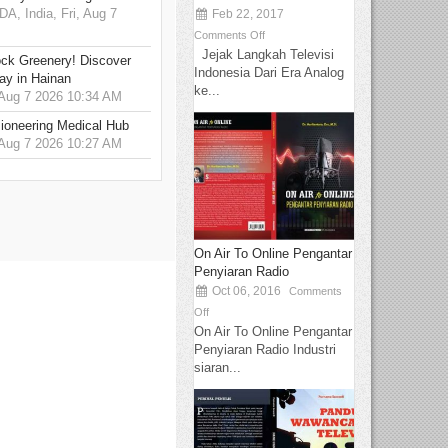
 India, Fri, Aug 7
Feb 22, 2017
Comments Off
Jejak Langkah Televisi
ck Greenery! Discover
Indonesia Dari Era Analog
ay in Hainan
ke...
 Aug 7 2026 10:34 AM
ioneering Medical Hub
 Aug 7 2026 10:27 AM
On Air To Online Pengantar
Penyiaran Radio
Oct 06, 2016
Comments
Off
On Air To Online Pengantar
Penyiaran Radio Industri
siaran...