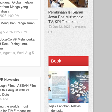
ngkauan Global melalui
atform Manga yang
Bahasa
Pembinaan Isi Siaran
2026 1:00 PM
Jawa Pos Multimedia
TV, KPI Tekankan...
: Mengubah Pengalaman
Jun 22, 2026
Comments
 5 2026 11:58 PM
Off
 Coca-Cola® Meluncurkan
d Rock Rising untuk
ru
, Agustus, Wed, Aug 5
Book
 PR Newswire
hrough Films: ASEAN Film
 this August with its
o Date
s ago
Jejak Langkah Televisi
g the world's most
Indonesia
es by TIME magazine