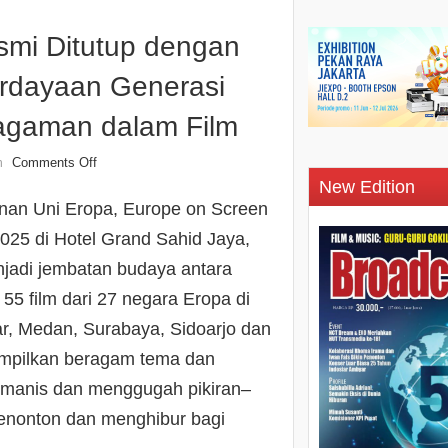
smi Ditutup dengan
rdayaan Generasi
agaman dalam Film
Comments Off
n
New Edition
hunan Uni Eropa, Europe on Screen
2025 di Hotel Grand Sahid Jaya,
njadi jembatan budaya antara
5 film dari 27 negara Eropa di
ar, Medan, Surabaya, Sidoarjo dan
nampilkan beragam tema dan
humanis dan menggugah pikiran–
enonton dan menghibur bagi