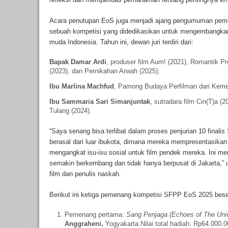
Acara penutupan EoS juga menjadi ajang pengumuman pe
sebuah kompetisi yang didedikasikan untuk mengembangkan
muda Indonesia. Tahun ini, dewan juri terdiri dari:
Bapak Damar Ardi
, produser film Aum! (2021), Romantik P
(2023), dan Pernikahan Arwah (2025);
Ibu Marlina Machfud
, Pamong Budaya Perfilman dari Keme
Ibu Sammaria Sari Simanjuntak
, sutradara film Cin(T)a 
Tulang (2024).
“Saya senang bisa terlibat dalam proses penjurian 10 final
berasal dari luar ibukota, dimana mereka mempresentasikan i
mengangkat isu-isu sosial untuk film pendek mereka. Ini me
semakin berkembang dan tidak hanya berpusat di Jakarta,” 
film dan penulis naskah.
Berikut ini ketiga pemenang kompetisi SFPP EoS 2025 be
Pemenang pertama:
Sang Penjaga (Echoes of The Uni
Anggraheni,
Yogyakarta.Nilai total hadiah: Rp64.000.