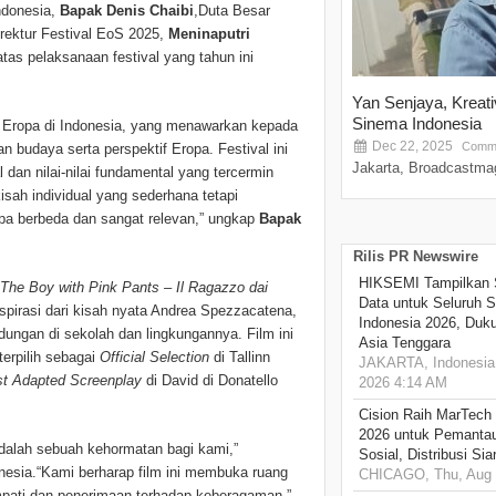
ndonesia,
Bapak Denis Chaibi
,Duta Besar
irektur Festival EoS 2025,
Meninaputri
tas pelaksanaan festival yang tahun ini
Yan Senjaya, Kreat
Sinema Indonesia
i Eropa di Indonesia, yang menawarkan kepada
Dec 22, 2025
Comme
 budaya serta perspektif Eropa. Festival ini
Jakarta, Broadcastmag
l dan nilai-nilai fundamental yang tercermin
sah individual yang sederhana tetapi
a berbeda dan sangat relevan,” ungkap
Bapak
Rilis PR Newswire
HIKSEMI Tampilkan 
The Boy with Pink Pants – Il Ragazzo dai
Data untuk Seluruh S
inspirasi dari kisah nyata Andrea Spezzacatena,
Indonesia 2026, Duk
ungan di sekolah dan lingkungannya. Film ini
Asia Tenggara
terpilih sebagai
Official Selection
di Tallinn
JAKARTA, Indonesia,
t Adapted Screenplay
di David di Donatello
2026 4:14 AM
Cision Raih MarTech
2026 untuk Pemantau
dalah sebuah kehormatan bagi kami,”
Sosial, Distribusi Si
onesia.“Kami berharap film ini membuka ruang
CHICAGO, Thu, Aug 
pati dan penerimaan terhadap keberagaman.”