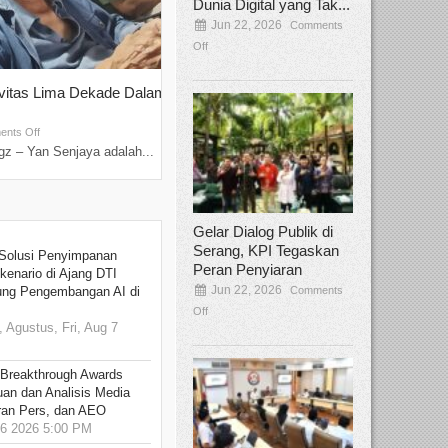
Dunia Digital yang Tak...
Jun 22, 2026
Comments
Off
ivitas Lima Dekade Dalam
Tamee Irelly Menjadi Juri Open Casti
Film Terbaru...
Sep 08, 2025
nts Off
Comments Off
z – Yan Senjaya adalah...
Bekasi, Broadcastmagz – Dalam upaya me
talenta...
Gelar Dialog Publik di
Serang, KPI Tegaskan
Solusi Penyimpanan
Peran Penyiaran
kenario di Ajang DTI
Jun 22, 2026
Comments
ung Pengembangan AI di
Off
 Agustus, Fri, Aug 7
 Breakthrough Awards
an dan Analisis Media
aran Pers, dan AEO
6 2026 5:00 PM