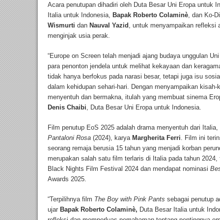
Acara penutupan dihadiri oleh Duta Besar Uni Eropa untuk I
Italia untuk Indonesia,
Bapak Roberto Colaminè
, dan Ko-D
Wismurti
dan
Nauval Yazid
, untuk menyampaikan refleksi a
menginjak usia perak.
“Europe on Screen telah menjadi ajang budaya unggulan Un
para penonton jendela untuk melihat kekayaan dan keragaman
tidak hanya berfokus pada narasi besar, tetapi juga isu sosia
dalam kehidupan sehari-hari. Dengan menyampaikan kisah-ki
menyentuh dan bermakna, itulah yang membuat sinema Erop
Denis Chaibi
, Duta Besar Uni Eropa untuk Indonesia.
Film penutup EoS 2025 adalah drama menyentuh dari Italia,
Pantaloni Rosa
(2024), karya
Margherita Ferri
. Film ini ter
seorang remaja berusia 15 tahun yang menjadi korban perund
merupakan salah satu film terlaris di Italia pada tahun 2024, 
Black Nights Film Festival 2024 dan mendapat nominasi
Bes
Awards 2025.
“Terpilihnya film
The Boy with Pink Pants
sebagai penutup a
ujar
Bapak Roberto Colaminè,
Duta Besar Italia untuk Ind
refleksi dan memperluas pemahaman tentang pentingnya em