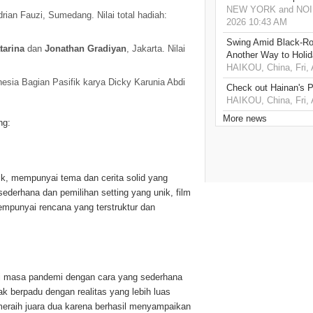
NEW YORK and NOIDA,
ian Fauzi, Sumedang. Nilai total hadiah:
2026 10:43 AM
Swing Amid Black‑Ro
tarina
dan
Jonathan Gradiyan
, Jakarta. Nilai
Another Way to Holid
HAIKOU, China, Fri,
sia Bagian Pasifik karya Dicky Karunia Abdi
Check out Hainan's P
HAIKOU, China, Fri,
More news
ng:
k, mempunyai tema dan cerita solid yang
ederhana dan pemilihan setting yang unik, film
empunyai rencana yang terstruktur dan
a di masa pandemi dengan cara yang sederhana
k berpadu dengan realitas yang lebih luas
as meraih juara dua karena berhasil menyampaikan