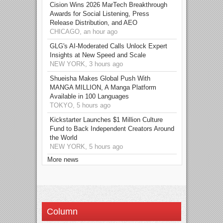
Cision Wins 2026 MarTech Breakthrough
Awards for Social Listening, Press
Release Distribution, and AEO
CHICAGO, an hour ago
GLG's AI-Moderated Calls Unlock Expert
Insights at New Speed and Scale
NEW YORK, 3 hours ago
Shueisha Makes Global Push With
MANGA MILLION, A Manga Platform
Available in 100 Languages
TOKYO, 5 hours ago
Kickstarter Launches $1 Million Culture
Fund to Back Independent Creators Around
the World
NEW YORK, 5 hours ago
More news
Column