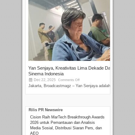
Yan Senjaya, Kreativitas Lima Dekade Dalam
Tam
Sinema Indonesia
Film
Dec 22, 2025
S
Comments Off
Jakarta, Broadcastmagz – Yan Senjaya adalah...
Beka
talen
Rilis PR Newswire
Cision Raih MarTech Breakthrough Awards
2026 untuk Pemantauan dan Analisis
Media Sosial, Distribusi Siaran Pers, dan
AEO