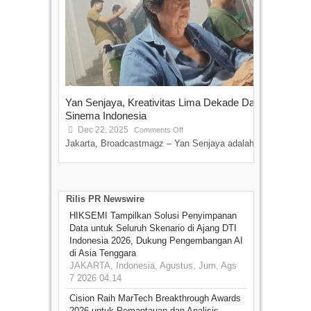
talen
Yan Senjaya, Kreativitas Lima Dekade Dalam
Sinema Indonesia
Dec 22, 2025
Comments Off
Jakarta, Broadcastmagz – Yan Senjaya adalah...
Rilis PR Newswire
HIKSEMI Tampilkan Solusi Penyimpanan
Data untuk Seluruh Skenario di Ajang DTI
Indonesia 2026, Dukung Pengembangan AI
di Asia Tenggara
JAKARTA, Indonesia, Agustus, Jum, Ags
7 2026 04.14
Cision Raih MarTech Breakthrough Awards
2026 untuk Pemantauan dan Analisis