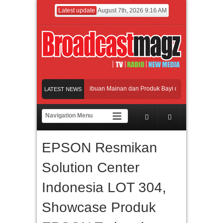
Latest update
August 7th, 2026 9:16 AM
maikan Jakarta dengan Ribuan Mainan dan Produk Bayi dari Seluruh Dunia, IBTE 
LATEST NEWS
adi Gerbang Inovasi dan Peluang Bisnis Industri Gifts dan Housewares Asia Tengg
 2026 Dorong Industri Beralih dari Kampanye ke Kolaborasi Jangka Panjang
EPSON Resmikan
kan Perpaduan Warisan Dan Semangat Lokal, BIRKENSTOCK INDONESIA Membuk
Solution Center
maikan Jakarta dengan Ribuan Mainan dan Produk Bayi dari Seluruh Dunia, IBTE 
Indonesia LOT 304,
Showcase Produk