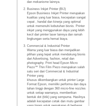
dan mekanisme lainnya.
Business Inkjet Printer (BIJ)
Epson Businiess Inkjet Printer merupakan
kualitas yang luar biasa, kecepatan sangat
cepat , handal dan kinerja yang optimal
untuk memenuhi kebutuhan bisnis. Printer
inkjet yang menggunakan daya yang lebih
kecil dari printer laser lainnya dan ramah
lingkungan serta hemat biaya.
Commercial & Industrial Printer
Warna yang luar biasa dan menjadikan
pilihan yang tepat untuk mendukung bisnis
dari Advertising, fashion, retail dan
photography. Print head Epson Micro
Piezo™ Thin Film Piezo merupakan salah
satu seri dari Commercial & Industrial
Printer yang
khusus dikembangkan untuk printer Large
Format Epson, memiliki performa dan daya
tahan tinggi dengan 360 micro-fine nozzles
untuk setiap warnanya, memberikan
bentuk dot (titik) yang sempurna. Hasilnya
adalah kecepatan cetak dan mutu gambar
yang tinggi untuk pemakaian di berbagai