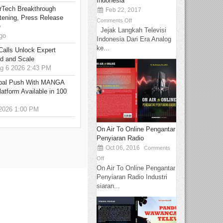
Indonesia
rTech Breakthrough
Feb 22, 2017
stening, Press Release
Comments Off
O
Jejak Langkah Televisi
go
Indonesia Dari Era Analog
ke...
Calls Unlock Expert
ed and Scale
 6 2026 2:43 PM
bal Push With MANGA
tform Available in 100
2026 1:00 PM
On Air To Online Pengantar
Penyiaran Radio
Oct 06, 2016
Comments
Off
On Air To Online Pengantar
Penyiaran Radio Industri
siaran...