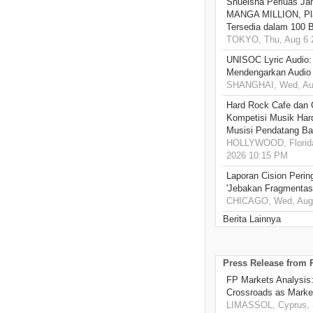
Shueisha Perluas Ja
MANGA MILLION, Pl
Tersedia dalam 100 
TOKYO, Thu, Aug 6 
UNISOC Lyric Audio
Mendengarkan Audio
SHANGHAI, Wed, Aug
Hard Rock Cafe dan
Kompetisi Musik Har
Musisi Pendatang Ba
HOLLYWOOD, Florida
2026 10:15 PM
Laporan Cision Perin
'Jebakan Fragmentas
CHICAGO, Wed, Aug 
Berita Lainnya
Press Release from
FP Markets Analysis
Crossroads as Mark
LIMASSOL, Cyprus, 