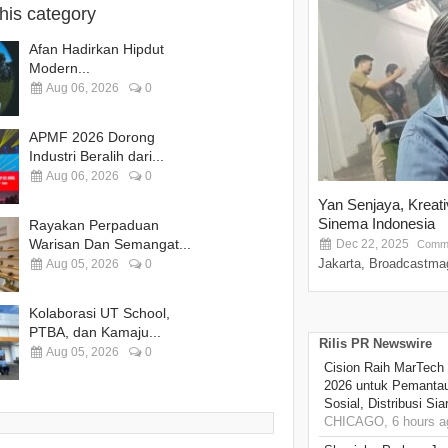
this category
Afan Hadirkan Hipdut
Modern...
Aug 06, 2026
0
APMF 2026 Dorong
Industri Beralih dari...
Aug 06, 2026
0
Yan Senjaya, Kreat
Sinema Indonesia
Rayakan Perpaduan
Warisan Dan Semangat...
Dec 22, 2025
Comme
Jakarta, Broadcastmag
Aug 05, 2026
0
Kolaborasi UT School,
PTBA, dan Kamaju...
Rilis PR Newswire
Aug 05, 2026
0
Cision Raih MarTech
2026 untuk Pemantau
Sosial, Distribusi Si
CHICAGO, 6 hours a