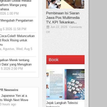
ngkauan Global melalui
atform Manga yang
Bahasa
Pembinaan Isi Siaran
2026 1:00 PM
Jawa Pos Multimedia
: Mengubah Pengalaman
TV, KPI Tekankan...
Jun 22, 2026
Comments
 5 2026 11:58 PM
Off
 Coca-Cola® Meluncurkan
d Rock Rising untuk
ru
, Agustus, Wed, Aug 5
Book
gatkan Merek tentang
i Data' yang Merugikan
5 2026 2:00 PM
 PR Newswire
: Japanese Yen at a
ets Weigh Next Move
Jejak Langkah Televisi
3 hours ago