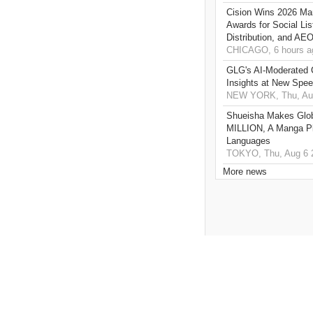
Cision Wins 2026 Ma
Awards for Social Li
Distribution, and AE
CHICAGO, 6 hours a
GLG's AI-Moderated 
Insights at New Spe
NEW YORK, Thu, Aug
Shueisha Makes Glo
MILLION, A Manga Pla
Languages
TOKYO, Thu, Aug 6 
More news