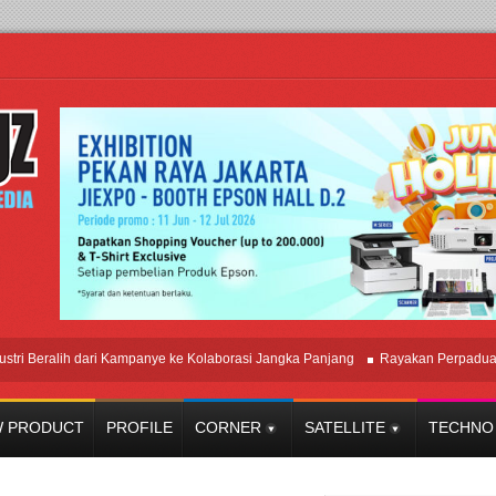
ralih dari Kampanye ke Kolaborasi Jangka Panjang
Rayakan Perpaduan Wari
 PRODUCT
PROFILE
CORNER
SATELLITE
TECHNO