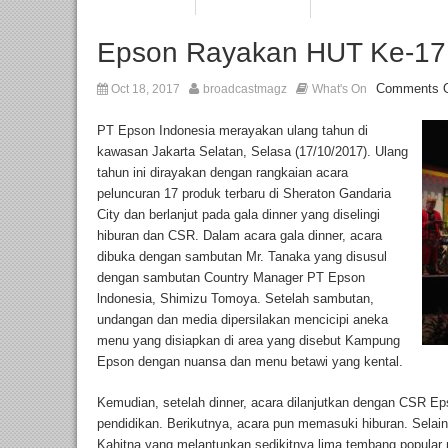
Epson Rayakan HUT Ke-17
Comments O
Oct 18, 2017
broadcastmagz
What's On
PT Epson Indonesia merayakan ulang tahun di
kawasan Jakarta Selatan, Selasa (17/10/2017). Ulang
tahun ini dirayakan dengan rangkaian acara
peluncuran 17 produk terbaru di Sheraton Gandaria
City dan berlanjut pada gala dinner yang diselingi
hiburan dan CSR. Dalam acara gala dinner, acara
dibuka dengan sambutan Mr. Tanaka yang disusul
dengan sambutan Country Manager PT Epson
lndonesia, Shimizu Tomoya. Setelah sambutan,
undangan dan media dipersilakan mencicipi aneka
menu yang disiapkan di area yang disebut Kampung
Epson dengan nuansa dan menu betawi yang kental.
Kemudian, setelah dinner, acara dilanjutkan dengan CSR 
pendidikan. Berikutnya, acara pun memasuki hiburan. Selain
Kahitna yang melantunkan sedikitnya lima tembang popular 