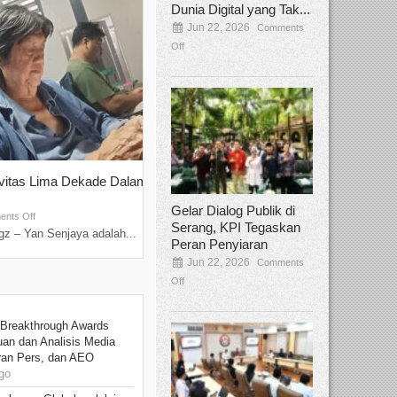
Dunia Digital yang Tak...
Jun 22, 2026
Comments
Off
ivitas Lima Dekade Dalam
Tamee Irelly Menjadi Juri Open Casti
Film Terbaru...
Gelar Dialog Publik di
Sep 08, 2025
nts Off
Comments Off
Serang, KPI Tegaskan
z – Yan Senjaya adalah...
Bekasi, Broadcastmagz – Dalam upaya me
Peran Penyiaran
talenta...
Jun 22, 2026
Comments
Off
 Breakthrough Awards
an dan Analisis Media
aran Pers, dan AEO
go