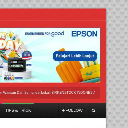
san Dan Semangat Lokal, BIRKENSTOCK INDONESIA Membuka Took di Ubud, Ba
TIPS & TRICK
FOLLOW