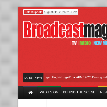
Latest update
August 6th, 2026 2:31 PM
Hadirkan Hipdut Modern “Jangan Ungkit-Ungkit”
APMF 2026 Dorong Industri Be
LATEST NEWS
WHAT’S ON
BEHIND THE SCENE
NEW
Y CHANNEL
FILM & MUSIC