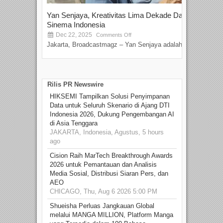
Yan Senjaya, Kreativitas Lima Dekade Dalam
Tam
Sinema Indonesia
Film
Dec 22, 2025
S
Comments Off
Jakarta, Broadcastmagz – Yan Senjaya adalah...
Beka
talen
Rilis PR Newswire
HIKSEMI Tampilkan Solusi Penyimpanan
Data untuk Seluruh Skenario di Ajang DTI
Indonesia 2026, Dukung Pengembangan AI
di Asia Tenggara
JAKARTA, Indonesia, Agustus, 5 hours
ago
Cision Raih MarTech Breakthrough Awards
2026 untuk Pemantauan dan Analisis
Media Sosial, Distribusi Siaran Pers, dan
AEO
CHICAGO, Thu, Aug 6 2026 5:00 PM
Shueisha Perluas Jangkauan Global
melalui MANGA MILLION, Platform Manga