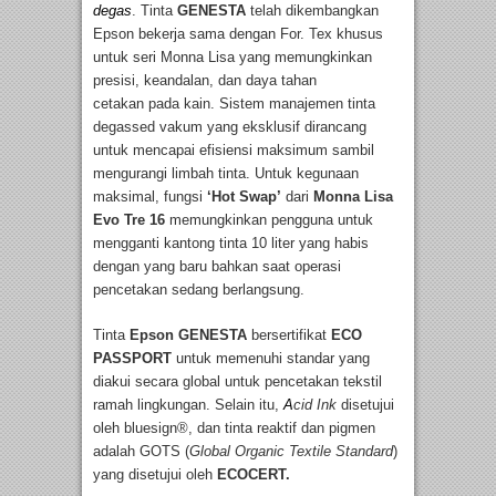
degas
. Tinta
GENESTA
telah dikembangkan
Epson bekerja sama dengan For. Tex khusus
untuk seri Monna Lisa yang memungkinkan
presisi, keandalan, dan daya tahan
cetakan pada kain. Sistem manajemen tinta
degassed vakum yang eksklusif dirancang
untuk mencapai efisiensi maksimum sambil
mengurangi limbah tinta. Untuk kegunaan
maksimal, fungsi
‘Hot Swap’
dari
Monna Lisa
Evo Tre 16
memungkinkan pengguna untuk
mengganti kantong tinta 10 liter yang habis
dengan yang baru bahkan saat operasi
pencetakan sedang berlangsung.
Tinta
Epson GENESTA
bersertifikat
ECO
PASSPORT
untuk memenuhi standar yang
diakui secara global untuk pencetakan tekstil
ramah lingkungan. Selain itu,
A
cid
I
nk
disetujui
oleh bluesign®, dan tinta reaktif dan pigmen
adalah GOTS (
Global Organic Textile Standard
)
yang disetujui oleh
ECOCERT
.