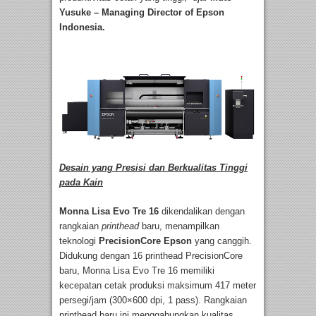
Yusuke – Managing Director of Epson
Indonesia.
Desain yang
P
resisi dan
B
erkualitas
T
inggi
pada
K
ain
Monna Lisa Evo Tre 16
dikendalikan dengan
rangkaian
printhead
baru, menampilkan
teknologi
PrecisionCore Epson
yang canggih.
Didukung dengan 16 printhead PrecisionCore
baru, Monna Lisa Evo Tre 16 memiliki
kecepatan cetak produksi maksimum 417 meter
persegi/jam (300×600 dpi, 1 pass). Rangkaian
printhead baru ini menggabungkan kualitas,