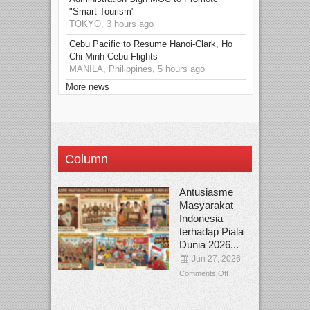
"Smart Tourism"
TOKYO, 3 hours ago
Cebu Pacific to Resume Hanoi-Clark, Ho
Chi Minh-Cebu Flights
MANILA, Philippines, 5 hours ago
More news
Column
Antusiasme
Masyarakat
Indonesia
terhadap Piala
Dunia 2026...
Jun 27, 2026
Comments Off