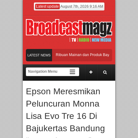
Latest update
August 7th, 2026 9:16 AM
ramaikan Jakarta dengan Ribuan Mainan dan Produk Bayi dari Seluruh Dunia, IB
LATEST NEWS
njadi Gerbang Inovasi dan Peluang Bisnis Industri Gifts dan Housewares Asia Te
MF 2026 Dorong Industri Beralih dari Kampanye ke Kolaborasi Jangka Panjang
Epson Meresmikan
yakan Perpaduan Warisan Dan Semangat Lokal, BIRKENSTOCK INDONESIA Memb
Peluncuran Monna
ramaikan Jakarta dengan Ribuan Mainan dan Produk Bayi dari Seluruh Dunia, IB
Lisa Evo Tre 16 Di
Bajukertas Bandung