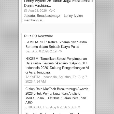
Lenny Ivylen: 26 Tahun Jaga Eksistensi di
Yan
Dunia Fashion...
Sin
Aug 08, 2026
0
D
Jakarta, Broadcastmagz – Lenny Ivylen
Jaka
membangun...
Rilis PR Newswire
FAMILIARITÉ: Ketika Sinema dan Sastra
Bertemu dalam Sebuah Karya Puitis
Sat, Aug 8 2026 2:19 PM
HIKSEMI Tampilkan Solusi Penyimpanan
Data untuk Seluruh Skenario di Ajang DTI
Indonesia 2026, Dukung Pengembangan AI
di Asia Tenggara
JAKARTA, Indonesia, Agustus, Fri, Aug 7
2026 4:14 AM
Cision Raih MarTech Breakthrough Awards
2026 untuk Pemantauan dan Analisis
Media Sosial, Distribusi Siaran Pers, dan
AEO
CHICAGO, Thu, Aug 6 2026 5:00 PM