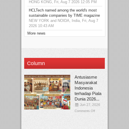
HONG KONG, Fri, Aug 7 2026 12:05 PM
HCLTech named among the world's most
sustainable companies by TIME magazine
NEW YORK and NOIDA, India, Fri, Aug 7
2026 10:43 AM
More news
Column
Antusiasme
Masyarakat
Indonesia
terhadap Piala
Dunia 2026...
Jun 27, 2026
Comments Off