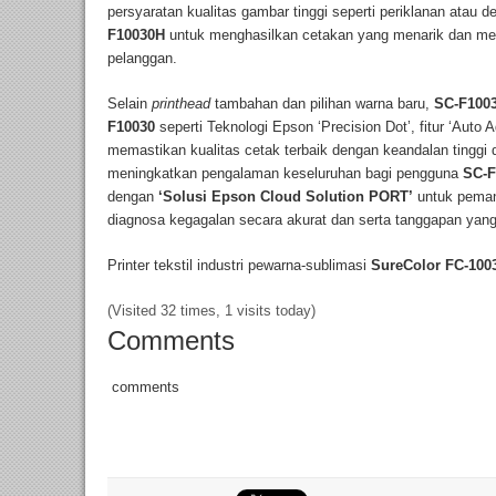
persyaratan kualitas gambar tinggi seperti periklanan atau 
F10030H
untuk menghasilkan cetakan yang menarik dan mem
pelanggan.
Selain
printhead
tambahan dan pilihan warna baru,
SC-F100
F10030
seperti Teknologi Epson ‘Precision Dot’, fitur ‘Auto A
memastikan kualitas cetak terbaik dengan keandalan tinggi d
meningkatkan pengalaman keseluruhan bagi pengguna
SC-F
dengan
‘Solusi Epson Cloud Solution PORT’
untuk peman
diagnosa kegagalan secara akurat dan serta tanggapan yang
Printer tekstil industri pewarna-sublimasi
SureColor FC-100
(Visited 32 times, 1 visits today)
Comments
comments