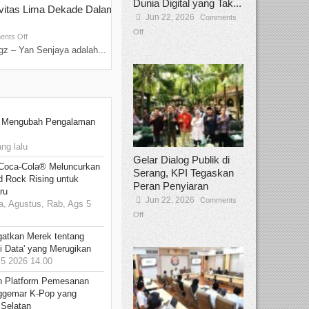
Dunia Digital yang Tak...
ivitas Lima Dekade Dalam
Tamee Irelly Menjadi Juri Open Casti
Jun 22, 2026
Comments
Film Terbaru...
Off
Sep 08, 2025
nts Off
Comments Off
z – Yan Senjaya adalah...
Bekasi, Broadcastmagz – Dalam upaya me
talenta...
: Mengubah Pengalaman
ng lalu
Gelar Dialog Publik di
 Coca-Cola® Meluncurkan
Serang, KPI Tegaskan
d Rock Rising untuk
Peran Penyiaran
ru
Jun 22, 2026
Comments
, Agustus, Rab, Ags 5
Off
gatkan Merek tentang
i Data' yang Merugikan
5 2026 14.00
n Platform Pemesanan
ggemar K-Pop yang
 Selatan