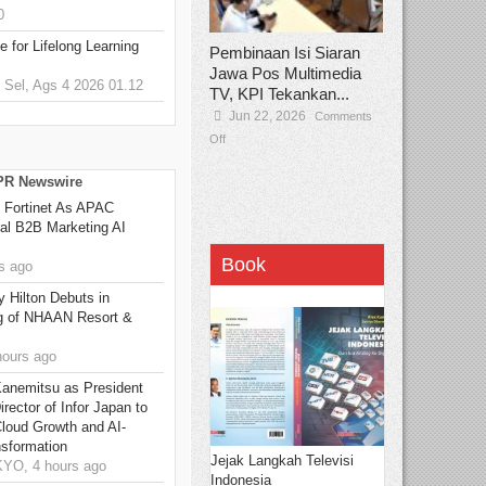
0
 for Lifelong Learning
Pembinaan Isi Siaran
Jawa Pos Multimedia
Sel, Ags 4 2026 01.12
TV, KPI Tekankan...
Jun 22, 2026
Comments
Off
 PR Newswire
 Fortinet As APAC
ral B2B Marketing AI
Book
s ago
y Hilton Debuts in
g of NHAAN Resort &
hours ago
Kanemitsu as President
rector of Infor Japan to
Cloud Growth and AI-
sformation
Jejak Langkah Televisi
O, 4 hours ago
Indonesia