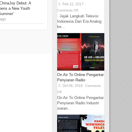
ChinaJoy Debut: A
Feb 22, 2017
pens a New Youth
Comments Off
 Summer'
Jejak Langkah Televisi
ago
Indonesia Dari Era Analog
ke...
On Air To Online Pengantar
Penyiaran Radio
Oct 06, 2016
Comments
Off
On Air To Online Pengantar
Penyiaran Radio Industri
siaran...