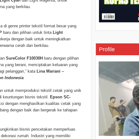
Light Cyan
dan Light Magenta, untuk
na yang berkilau.
a di genre printer tekstil format besar yang
FP
baru dan pilihan untuk tinta
Light
 bekerja dengan baik untuk meningkatkan
berwarna cerah dan berkilau.
Profile
 dan
SureColor F10030H
baru dengan pilihan
rna yang berani, menciptakan keluaran yang
gi pelanggan,” kata
Lina Mariani –
on Indonesia
n untuk memproduksi tekstil cetak yang unik
i keuntungan bisnis tekstil.
Epson SC-
ksi dengan menghasilkan kualitas cetak yang
mbang dengan baik dan bergerak ke tahapan
ngkinkan bisnis pencetakan memperluas
 dekorasi rumah. Industri yang memiliki