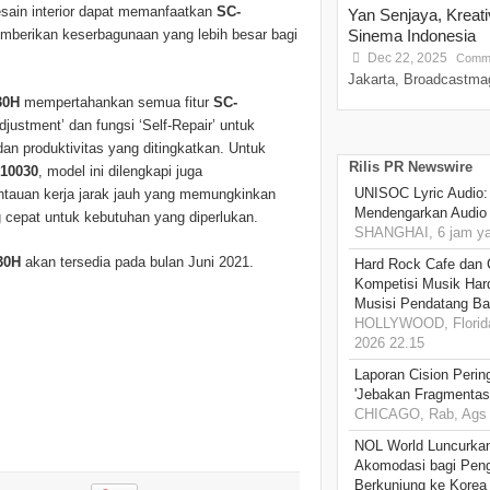
desain interior dapat memanfaatkan
SC-
Yan Senjaya, Kreat
berikan keserbagunaan yang lebih besar bagi
Sinema Indonesia
Dec 22, 2025
Comme
Jakarta, Broadcastmag
30H
mempertahankan semua fitur
SC-
djustment’ dan fungsi ‘Self-Repair’ untuk
an produktivitas yang ditingkatkan. Untuk
Rilis PR Newswire
10030
, model ini dilengkapi juga
UNISOC Lyric Audio
tauan kerja jarak jauh yang memungkinkan
Mendengarkan Audio
 cepat untuk kebutuhan yang diperlukan.
SHANGHAI, 6 jam ya
30H
akan tersedia pada bulan Juni 2021.
Hard Rock Cafe dan
Kompetisi Musik Har
Musisi Pendatang Ba
HOLLYWOOD, Florida
2026 22.15
Laporan Cision Perin
'Jebakan Fragmentas
CHICAGO, Rab, Ags 
NOL World Luncurka
Akomodasi bagi Pen
Berkunjung ke Korea