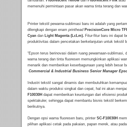
tambahan:
Fluorescent Yellow
dan
Fluorescent Pink
atau
memenuhi permintaan pasar akan warna tinta terang dan war
Printer tekstil pewarna-sublimasi baru ini adalah yang pertam
dilengkapi dengan enam
printhead
PrecisionCore Micro T
Cyan
dan
Light Magenta
(LcLm).
Fitur-fitur baru ini dapat
produktivitas dalam pencetakan berkelanjutan untuk tekstil 
“Epson terus berinovasi dalam ruang pewarnaan-sublimasi,
warna terang dan tinta fluoresen memungkinkan aplikasi wa
menarik dan memberikan keserbagunaan yang lebih besar ba
Commercial & Industrial Business Senior Manager Eps
Industri tekstil sangat dinamis dan membutuhkan kemampua
dalam waktu produksi singkat dan cepat, hal ini akan menjad
F10030H
dapat memberikan keuntungan dari efisiensi produ
spektakuler, sehingga dapat membantu bisnis tekstil berke
berikutnya.
Dengan opsi warna fluoresen baru, printer
SC-F10030H
memu
pilihan aplikasi cetak pada pakaian, papan merek, atau pada