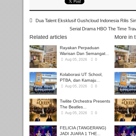
Dua Talent Eksklusif Gushcloud Indonesia Rilis Si
Serial Drama HBO The Time Trave
Related articles
More in 
Rayakan Perpaduan
Warisan Dan Semangat...
Aug 05, 2026
0
Kolaborasi UT School,
PTBA, dan Kamaju...
Aug 05, 2026
0
Twilite Orchestra Presents
The Beatles...
Aug 05, 2026
0
FELICIA (TANGERANG)
JADI JUARA 1 THE...