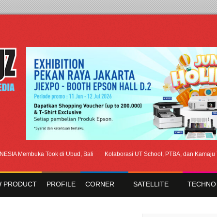
embuka Took di Ubud, Bali
Kolaborasi UT School, PTBA, dan Kamaju Tingka
 PRODUCT
PROFILE
CORNER
SATELLITE
TECHNO