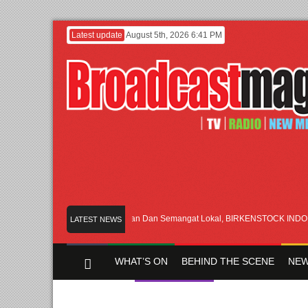
Latest update
August 5th, 2026 6:41 PM
Rayakan Perpaduan Warisan Dan Semangat Lokal, BIRKENSTOCK INDONESIA M
LATEST NEWS
WHAT’S ON
BEHIND THE SCENE
NEW
Y CHANNEL
FILM & MUSIC