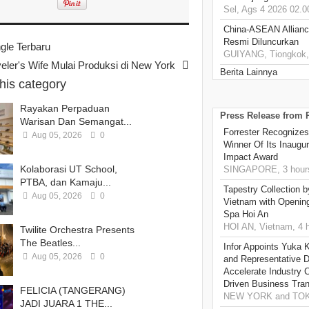
Sel, Ags 4 2026 02.0
China-ASEAN Alliance
Resmi Diluncurkan
ngle Terbaru
GUIYANG, Tiongkok, 
ler's Wife Mulai Produksi di New York
Berita Lainnya
this category
Rayakan Perpaduan
Press Release from
Warisan Dan Semangat...
Forrester Recognizes
Aug 05, 2026
0
Winner Of Its Inaugu
Impact Award
Kolaborasi UT School,
SINGAPORE, 3 hour
PTBA, dan Kamaju...
Tapestry Collection b
Aug 05, 2026
0
Vietnam with Openin
Spa Hoi An
HOI AN, Vietnam, 4 
Twilite Orchestra Presents
The Beatles...
Infor Appoints Yuka 
Aug 05, 2026
0
and Representative Di
Accelerate Industry 
Driven Business Tran
FELICIA (TANGERANG)
NEW YORK and TOKY
JADI JUARA 1 THE...