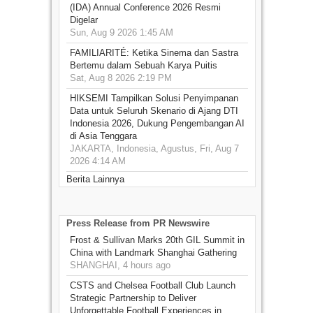
(IDA) Annual Conference 2026 Resmi
Digelar
Sun, Aug 9 2026 1:45 AM
FAMILIARITÉ: Ketika Sinema dan Sastra
Bertemu dalam Sebuah Karya Puitis
Sat, Aug 8 2026 2:19 PM
HIKSEMI Tampilkan Solusi Penyimpanan
Data untuk Seluruh Skenario di Ajang DTI
Indonesia 2026, Dukung Pengembangan AI
di Asia Tenggara
JAKARTA, Indonesia, Agustus, Fri, Aug 7
2026 4:14 AM
Berita Lainnya
Press Release from PR Newswire
Frost & Sullivan Marks 20th GIL Summit in
China with Landmark Shanghai Gathering
SHANGHAI, 4 hours ago
CSTS and Chelsea Football Club Launch
Strategic Partnership to Deliver
Unforgettable Football Experiences in