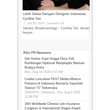
Lebih Dekat Dengan Designer Indonesia
Cynthia Tan
Jun 20, 2024
Comments Off
Jakarta, Broadcastmagz – Cynthia Tan, desainer
fesyen...
Rilis PR Newswire
Dari Kertas Xuan hingga Desa Xidi,
Rombongan Diplomat Menjelajahi Warisan
Budaya Anhui
Mon, Aug 10 2026 5:57 AM
Coolita Luncurkan FAST Media Alliance
Pertama di Indonesia Bersama Sejumlah
Stasiun TV Terkemuka
JAKARTA, Indonesia, Sun, Aug 9 2026
11:49 PM
16th Worldwide Chinese Life Insurance
Congress & International Dragon Award