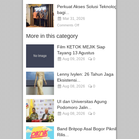
Perkuat Akses Solusi Teknologi
bagi...
Mar 31, 2026
Comments Off
More in this category
Film KETOK MEJIK Siap
Tayang 13 Agustus
Aug 09, 2026
0
Lenny Ivylen: 26 Tahun Jaga
Eksistensi...
Aug 08, 2026
0
UI dan Universitas Agung
Podomoro Jalin...
Aug 08, 2026
0
Band Britpop Asal Bogor Piknik
Rilis...