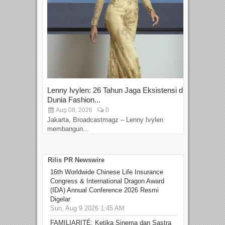
Lenny Ivylen: 26 Tahun Jaga Eksistensi di
Yan
Dunia Fashion...
Sin
Aug 08, 2026
0
D
Jakarta, Broadcastmagz – Lenny Ivylen
Jaka
membangun...
Rilis PR Newswire
16th Worldwide Chinese Life Insurance
Congress & International Dragon Award
(IDA) Annual Conference 2026 Resmi
Digelar
Sun, Aug 9 2026 1:45 AM
FAMILIARITÉ: Ketika Sinema dan Sastra