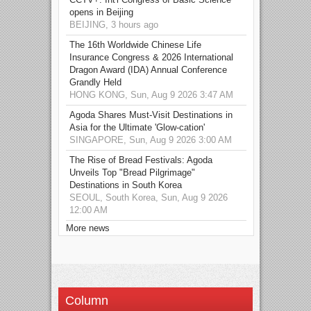
opens in Beijing
BEIJING, 3 hours ago
The 16th Worldwide Chinese Life
Insurance Congress & 2026 International
Dragon Award (IDA) Annual Conference
Grandly Held
HONG KONG, Sun, Aug 9 2026 3:47 AM
Agoda Shares Must-Visit Destinations in
Asia for the Ultimate 'Glow-cation'
SINGAPORE, Sun, Aug 9 2026 3:00 AM
The Rise of Bread Festivals: Agoda
Unveils Top "Bread Pilgrimage"
Destinations in South Korea
SEOUL, South Korea, Sun, Aug 9 2026
12:00 AM
More news
Column