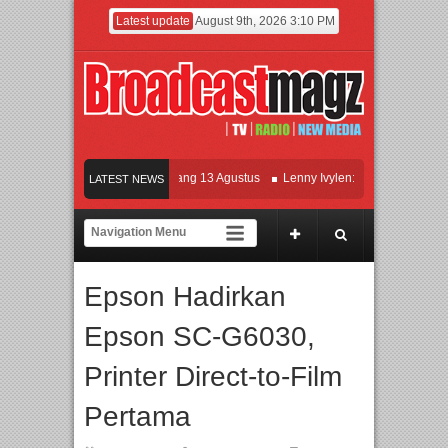
Latest update
August 9th, 2026 3:10 PM
lm KETOK MEJIK Siap Tayang 13 Agustus
Lenny Ivylen: 26 Tahun Jaga Eksiste
LATEST NEWS
 dan Universitas Agung Podomoro Jalin Kerja Sama Pendidikan dan Riset untuk C
ramaikan Jakarta dengan Ribuan Mainan dan Produk Bayi dari Seluruh Dunia, IB
Epson Hadirkan
Epson SC-G6030,
Printer Direct-to-Film
Pertama