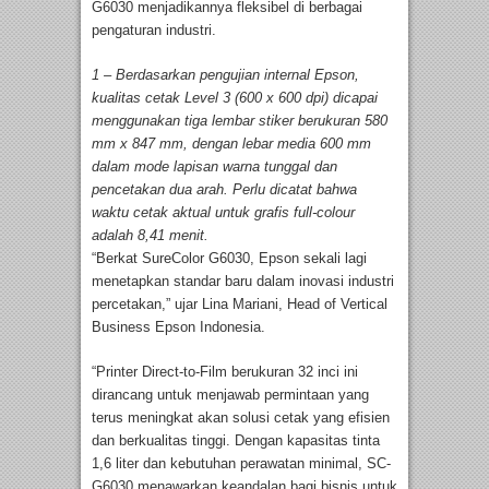
G6030 menjadikannya fleksibel di berbagai
pengaturan industri.
1 – Berdasarkan pengujian internal Epson,
kualitas cetak Level 3 (600 x 600 dpi) dicapai
menggunakan tiga lembar stiker berukuran 580
mm x 847 mm, dengan lebar media 600 mm
dalam mode lapisan warna tunggal dan
pencetakan dua arah. Perlu dicatat bahwa
waktu cetak aktual untuk grafis full-colour
adalah 8,41 menit.
“Berkat SureColor G6030, Epson sekali lagi
menetapkan standar baru dalam inovasi industri
percetakan,” ujar Lina Mariani, Head of Vertical
Business Epson Indonesia.
“Printer Direct-to-Film berukuran 32 inci ini
dirancang untuk menjawab permintaan yang
terus meningkat akan solusi cetak yang efisien
dan berkualitas tinggi. Dengan kapasitas tinta
1,6 liter dan kebutuhan perawatan minimal, SC-
G6030 menawarkan keandalan bagi bisnis untuk