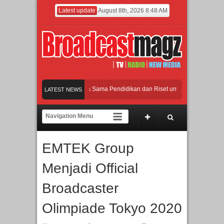
Latest update
August 8th, 2026 8:48 AM
 Agung Podomoro Jalin Kerja Sama Pendidikan dan Riset untuk Cetak Talenta Ung
LATEST NEWS
 dengan Ribuan Mainan dan Produk Bayi dari Seluruh Dunia, IBTE 2026 Siap Dig
ovasi dan Peluang Bisnis Industri Gifts dan Housewares Asia Tenggara, IGHE 2026
EMTEK Group
 Agung Podomoro Jalin Kerja Sama Pendidikan dan Riset untuk Cetak Talenta Ung
Menjadi Official
Broadcaster
Olimpiade Tokyo 2020