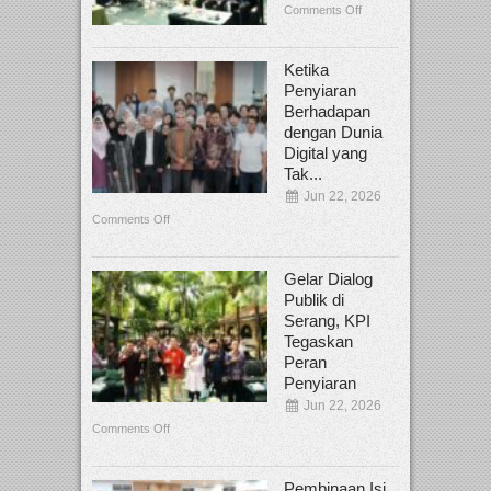
Comments Off
Ketika
Penyiaran
Berhadapan
dengan Dunia
Digital yang
Tak...
Jun 22, 2026
Comments Off
Gelar Dialog
Publik di
Serang, KPI
Tegaskan
Peran
Penyiaran
Jun 22, 2026
Comments Off
Pembinaan Isi