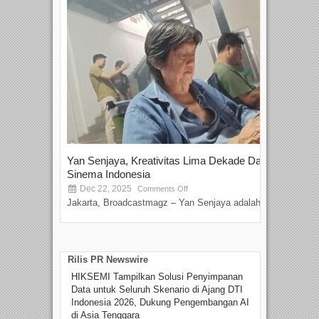
Yan Senjaya, Kreativitas Lima Dekade Dalam
Tam
Sinema Indonesia
Film
Dec 22, 2025
S
Comments Off
Jakarta, Broadcastmagz – Yan Senjaya adalah...
Beka
talen
Rilis PR Newswire
HIKSEMI Tampilkan Solusi Penyimpanan
Data untuk Seluruh Skenario di Ajang DTI
Indonesia 2026, Dukung Pengembangan AI
di Asia Tenggara