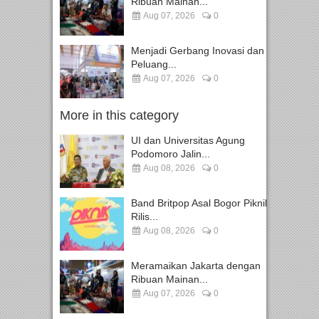
Ribuan Mainan...
Aug 07, 2026
0
Menjadi Gerbang Inovasi dan
Peluang...
Aug 07, 2026
0
More in this category
UI dan Universitas Agung
Podomoro Jalin...
Aug 08, 2026
0
Band Britpop Asal Bogor Piknik
Rilis...
Aug 08, 2026
0
Meramaikan Jakarta dengan
Ribuan Mainan...
Aug 07, 2026
0