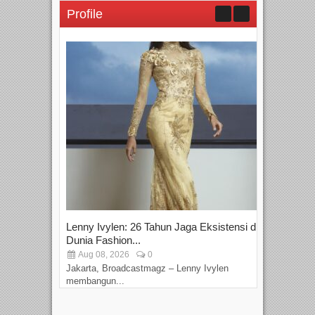
Profile
Lenny Ivylen: 26 Tahun Jaga Eksistensi di
Yan
Dunia Fashion...
Sin
Aug 08, 2026
0
D
Jakarta, Broadcastmagz – Lenny Ivylen
Jaka
membangun...