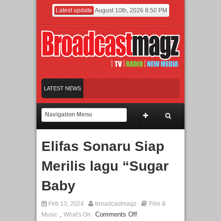
Latest update
August 10th, 2026 8:50 PM
LATEST NEWS
ama Kampanye “Drive Your Future”
Film KETOK MEJIK Siap Tayang 13 Agustus
ro Jalin Kerja Sama Pendidikan dan Riset untuk Cetak Talenta Unggul
Elifas Sonaru Siap
Merilis lagu “Sugar
Baby
Feb 13, 2024
broadcastmagz
Film &
,
Comments Off
Music
What's On