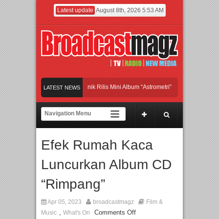
Latest update
August 8th, 2026 5:53 AM
and Britpop Asal Bogor Piknik Rilis Mini Album “Astrometri”
Meramaikan Jakarta
LATEST NEWS
enjadi Gerbang Inovasi dan Peluang Bisnis Industri Gifts dan Housewares Asia Te
PMF 2026 Dorong Industri Beralih dari Kampanye ke Kolaborasi Jangka Panjang
Efek Rumah Kaca
Luncurkan Album CD
“Rimpang”
Apr 05, 2023
broadcastmagz
Film &
,
Comments Off
Music
What's On