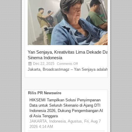
Yan Senjaya, Kreativitas Lima Dekade Dalam
Tam
Sinema Indonesia
Film
Dec 22, 2025
S
Comments Off
Jakarta, Broadcastmagz – Yan Senjaya adalah...
Beka
talen
Rilis PR Newswire
HIKSEMI Tampilkan Solusi Penyimpanan
Data untuk Seluruh Skenario di Ajang DTI
Indonesia 2026, Dukung Pengembangan AI
di Asia Tenggara
JAKARTA, Indonesia, Agustus, Fri, Aug 7
2026 4:14 AM