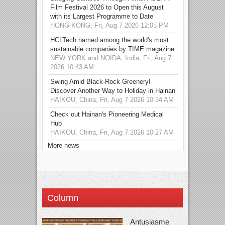
Film Festival 2026 to Open this August
with its Largest Programme to Date
HONG KONG, Fri, Aug 7 2026 12:05 PM
HCLTech named among the world's most
sustainable companies by TIME magazine
NEW YORK and NOIDA, India, Fri, Aug 7
2026 10:43 AM
Swing Amid Black‑Rock Greenery!
Discover Another Way to Holiday in Hainan
HAIKOU, China, Fri, Aug 7 2026 10:34 AM
Check out Hainan's Pioneering Medical
Hub
HAIKOU, China, Fri, Aug 7 2026 10:27 AM
More news
Column
Antusiasme