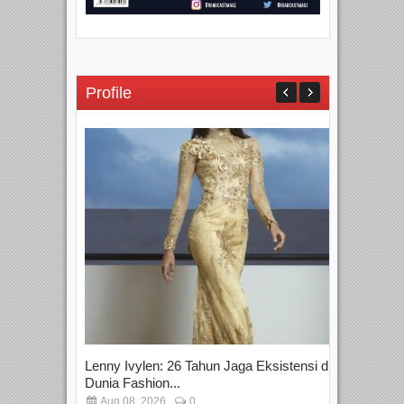
Profile
Yan
Sin
D
Jaka
Lenny Ivylen: 26 Tahun Jaga Eksistensi di
Dunia Fashion...
Aug 08, 2026
0