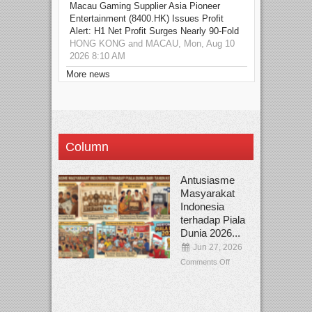
Macau Gaming Supplier Asia Pioneer
Entertainment (8400.HK) Issues Profit
Alert: H1 Net Profit Surges Nearly 90-Fold
HONG KONG and MACAU, Mon, Aug 10
2026 8:10 AM
More news
Column
Antusiasme
Masyarakat
Indonesia
terhadap Piala
Dunia 2026...
Jun 27, 2026
Comments Off