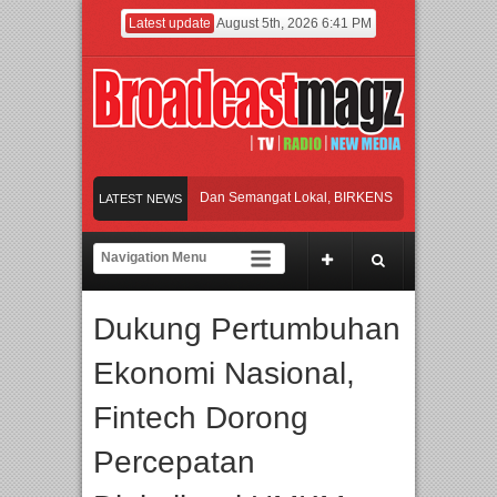
Latest update
August 5th, 2026 6:41 PM
akan Perpaduan Warisan Dan Semangat Lokal, BIRKENSTOCK INDONESIA Membu
LATEST NEWS
aborasi UT School, PTBA, dan Kamaju Tingkatkan Kualitas SDM melalui Basic Me
lite Orchestra Presents The Beatles & Queen – feat. Marcello Tahitoe dan Sandhy
Dukung Pertumbuhan
ancara Eksklusif Pemain Sinetron Biarkan Hati Bicara, Febby Rastanty, Rangga 
Ekonomi Nasional,
akan Perpaduan Warisan Dan Semangat Lokal, BIRKENSTOCK INDONESIA Membu
Fintech Dorong
Percepatan