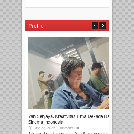
Profile
Yan Senjaya, Kreativitas Lima Dekade Dalam
Tam
Sinema Indonesia
Film
Dec 22, 2025
S
Comments Off
Jakarta, Broadcastmagz – Yan Senjaya adalah...
Beka