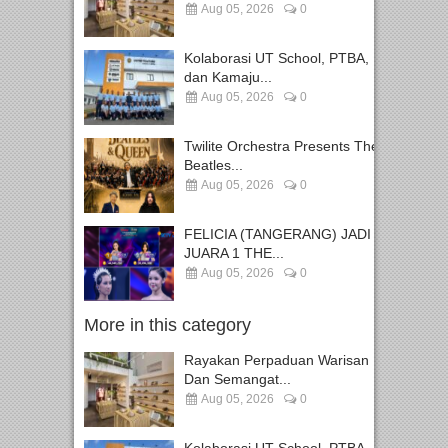
Aug 05, 2026
0
Kolaborasi UT School, PTBA,
dan Kamaju...
Aug 05, 2026
0
Twilite Orchestra Presents The
Beatles...
Aug 05, 2026
0
FELICIA (TANGERANG) JADI
JUARA 1 THE...
Aug 05, 2026
0
More in this category
Rayakan Perpaduan Warisan
Dan Semangat...
Aug 05, 2026
0
Kolaborasi UT School, PTBA,