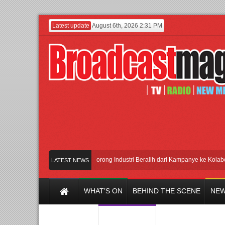
Latest update
August 6th, 2026 2:31 PM
kit-Ungkit”
APMF 2026 Dorong Industri Beralih dari Kampanye ke Kolaborasi
LATEST NEWS
WHAT’S ON
BEHIND THE SCENE
NEW
Y CHANNEL
FILM & MUSIC