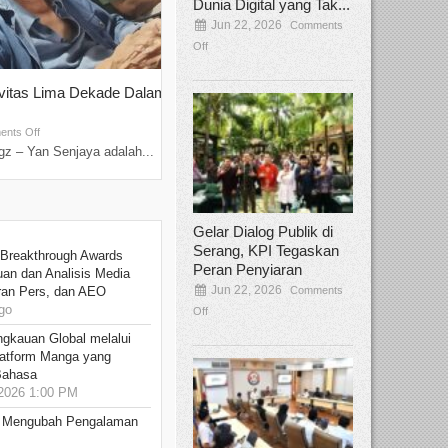
Dunia Digital yang Tak...
Jun 22, 2026
Comments
Off
ivitas Lima Dekade Dalam
Tamee Irelly Menjadi Juri Open Casti
Film Terbaru...
Sep 08, 2025
nts Off
Comments Off
z – Yan Senjaya adalah...
Bekasi, Broadcastmagz – Dalam upaya me
talenta...
Gelar Dialog Publik di
Serang, KPI Tegaskan
 Breakthrough Awards
Peran Penyiaran
an dan Analisis Media
Jun 22, 2026
Comments
aran Pers, dan AEO
go
Off
ngkauan Global melalui
atform Manga yang
Bahasa
2026 1:00 PM
: Mengubah Pengalaman