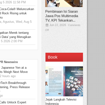
 5 2026 11:58 PM
 Coca-Cola® Meluncurkan
Pembinaan Isi Siaran
d Rock Rising untuk
Jawa Pos Multimedia
ru
TV, KPI Tekankan...
, Agustus, Wed, Aug 5
Jun 22, 2026
Comments
Off
gatkan Merek tentang
i Data' yang Merugikan
5 2026 2:00 PM
Book
 PR Newswire
: Japanese Yen at a
ets Weigh Next Move
2 hours ago
rTech Breakthrough
stening, Press Release
O
go
Jejak Langkah Televisi
Calls Unlock Expert
Indonesia