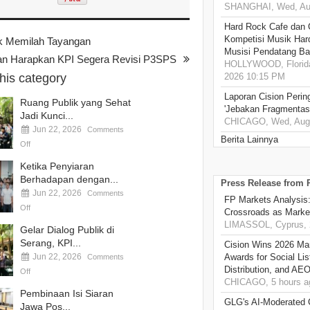
SHANGHAI, Wed, Aug
Hard Rock Cafe dan
Kompetisi Musik Har
lik Memilah Tayangan
Musisi Pendatang Ba
an Harapkan KPI Segera Revisi P3SPS
HOLLYWOOD, Florida
this category
2026 10:15 PM
Laporan Cision Perin
Ruang Publik yang Sehat
'Jebakan Fragmentas
Jadi Kunci...
CHICAGO, Wed, Aug 
Jun 22, 2026
Comments
Berita Lainnya
Off
Ketika Penyiaran
Berhadapan dengan...
Press Release from
Jun 22, 2026
Comments
FP Markets Analysis
Off
Crossroads as Mark
LIMASSOL, Cyprus, 
Gelar Dialog Publik di
Serang, KPI...
Cision Wins 2026 Ma
Jun 22, 2026
Awards for Social Li
Comments
Distribution, and AE
Off
CHICAGO, 5 hours a
Pembinaan Isi Siaran
GLG's AI-Moderated 
Jawa Pos...