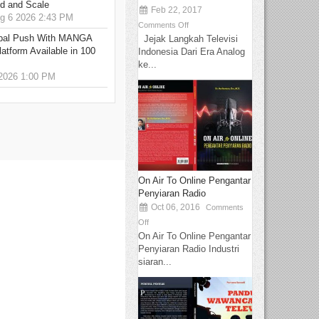
ed and Scale
Feb 22, 2017
 6 2026 2:43 PM
Comments Off
bal Push With MANGA
Jejak Langkah Televisi
tform Available in 100
Indonesia Dari Era Analog
ke...
2026 1:00 PM
On Air To Online Pengantar
Penyiaran Radio
Oct 06, 2016
Comments
Off
On Air To Online Pengantar
Penyiaran Radio Industri
siaran...