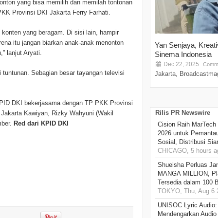
onton yang bisa memilih dan memilah tontonan
PKK Provinsi DKI Jakarta Ferry Farhati.
 konten yang beragam. Di sisi lain, hampir
arena itu jangan biarkan anak-anak menonton
Yan Senjaya, Kreat
” lanjut Aryati.
Sinema Indonesia
Dec 22, 2025
Comme
i tuntunan. Sebagian besar tayangan televisi
Jakarta, Broadcastmag
KPID DKI bekerjasama dengan TP PKK Provinsi
Rilis PR Newswire
 Jakarta Kawiyan, Rizky Wahyuni (Wakil
mber.
Red dari KPID DKI
Cision Raih MarTech
2026 untuk Pemantau
Sosial, Distribusi Si
CHICAGO, 5 hours a
Shueisha Perluas Ja
MANGA MILLION, Pl
Tersedia dalam 100 
TOKYO, Thu, Aug 6 
UNISOC Lyric Audio
Mendengarkan Audio