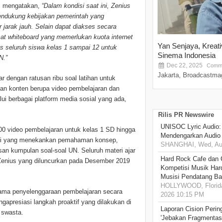
,
mengatakan,
“Dalam kondisi saat ini, Zenius
endukung kebijakan pemerintah yang
jarak jauh. Selain dapat diakses secara
mat whiteboard yang memerlukan kuota internet
Yan Senjaya, Kreat
 seluruh siswa kelas 1 sampai 12 untuk
Sinema Indonesia
N.”
Dec 22, 2025
Comme
Jakarta, Broadcastmag
r dengan ratusan ribu soal latihan untuk
kan konten berupa video pembelajaran dan
lui berbagai platform media sosial yang ada,
Rilis PR Newswire
UNISOC Lyric Audio
000 video pembelajaran untuk kelas 1 SD hingga
Mendengarkan Audio
teri yang menekankan pemahaman konsep,
SHANGHAI, Wed, Aug
san kumpulan soal-soal UN. Seluruh materi ajar
Hard Rock Cafe dan
Zenius yang diluncurkan pada Desember 2019
Kompetisi Musik Har
Musisi Pendatang Ba
HOLLYWOOD, Florida
sama penyelenggaraan pembelajaran secara
2026 10:15 PM
gapresiasi langkah proaktif yang dilakukan di
Laporan Cision Perin
 swasta.
'Jebakan Fragmentas