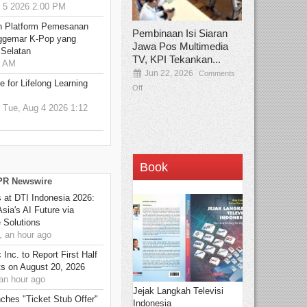
5 2026 2:00 PM
n Platform Pemesanan
Pembinaan Isi Siaran
ggemar K-Pop yang
Jawa Pos Multimedia
 Selatan
TV, KPI Tekankan...
0 AM
Jun 22, 2026
Comments
 for Lifelong Learning
Off
Tue, Aug 4 2026 1:12
Book
 PR Newswire
at DTI Indonesia 2026:
sia's AI Future via
 Solutions
 an hour ago
Inc. to Report First Half
ts on August 20, 2026
n hour ago
Jejak Langkah Televisi
ches "Ticket Stub Offer"
Indonesia