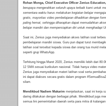
Rohan Monga, Chief Executive Officer Zenius Education
berupaya mengerahkan seluruh upaya terbaik kami untuk m
sementara waktu harus melakukan kegiatan belajar mengajar 
gratis, mayoritas video pembelajaran dihadirkan dengan for
paling hemat, sehingga diharapkan dapat memudahkan akses
belajar mandiri dan mempersiapkan diri untuk menghadapi U
Saat ini, Zenius juga menyediakan akses latihan soal terbesa
pembelajaran mandiri siswa. Guru pun dapat turut membagi
latihan soal tersebut kepada siswa dan orang tua murid mela
seperti grup WhatsApp.
Terhitung hingga Maret 2020, Zenius memiliki lebih dari 80.
12 SMA sesuai kurikulum nasional. Tidak hanya video ma
Zenius juga menyediakan materi latihan soal serta pembaha
ini dapat diakses secara gratis dalam program #SemuaBisa
silam.
Mendikbud Nadiem Makarim
menjelaskan, saat ini kerja 
daring dilakukan dengan berbagai pihak. Mendikbud juga men
semua lini pemerintahan daerah serta para mitra di kalangan