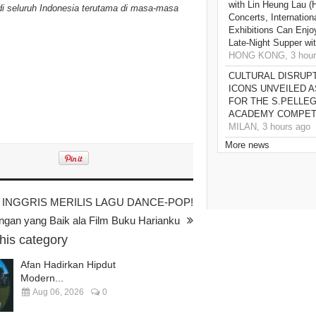
with Lin Heung Lau (H
di seluruh Indonesia terutama di masa-masa
Concerts, Internatio
Exhibitions Can Enjo
Late-Night Supper wi
HONG KONG, 3 hour
CULTURAL DISRUP
ICONS UNVEILED A
FOR THE S.PELLE
ACADEMY COMPETI
MILAN, 3 hours ago
More news
 INGGRIS MERILIS LAGU DANCE-POP!
ngan yang Baik ala Film Buku Harianku
this category
Afan Hadirkan Hipdut
Modern...
Aug 06, 2026
0