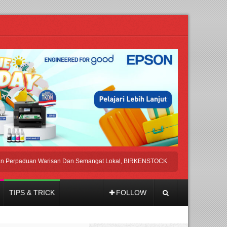
aduan Warisan Dan Semangat Lokal, BIRKENSTOCK INDONESIA Membuka Took di
TIPS & TRICK
FOLLOW