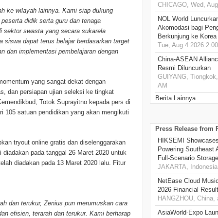
CHICAGO, Wed, Aug 
h ke wilayah lainnya. Kami siap dukung
NOL World Luncurka
eserta didik serta guru dan tenaga
Akomodasi bagi Pen
i sektor swasta yang secara sukarela
Berkunjung ke Korea
siswa dapat terus belajar berdasarkan target
Tue, Aug 4 2026 2:0
han dan implementasi pembelajaran dengan
China-ASEAN Alliance
Resmi Diluncurkan
GUIYANG, Tiongkok, 
t momentum yang sangat dekat dengan
AM
, dan persiapan ujian seleksi ke tingkat
Berita Lainnya
g Kemendikbud, Totok Suprayitno kepada pers di
dari 105 satuan pendidikan yang akan mengikuti
Press Release from
HIKSEMI Showcases 
an tryout online gratis dan diselenggarakan
Powering Southeast A
li diadakan pada tanggal 26 Maret 2020 untuk
Full‑Scenario Storage
ah diadakan pada 13 Maret 2020 lalu. Fitur
JAKARTA, Indonesia,
NetEase Cloud Music 
2026 Financial Resul
HANGZHOU, China, a
arah dan terukur, Zenius pun merumuskan cara
AsiaWorld-Expo Laun
an efisien, terarah dan terukur. Kami berharap