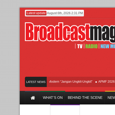
Latest update
August 6th, 2026 2:31 PM
Afan Hadirkan Hipdut Modern “Jangan Ungkit-Ungkit”
APMF 2026 Dorong 
LATEST NEWS
WHAT’S ON
BEHIND THE SCENE
NEW
Y CHANNEL
FILM & MUSIC