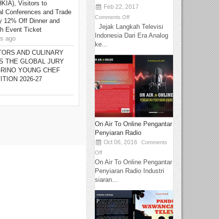
KIA), Visitors to
Feb 22, 2017
nal Conferences and Trade
Comments Off
y 12% Off Dinner and
Jejak Langkah Televisi
th Event Ticket
Indonesia Dari Era Analog
s ago
ke...
TORS AND CULINARY
S THE GLOBAL JURY
GRINO YOUNG CHEF
TION 2026-27
On Air To Online Pengantar
Penyiaran Radio
Oct 06, 2016
Comments
Off
On Air To Online Pengantar
Penyiaran Radio Industri
siaran...