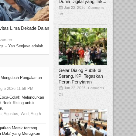
Dunia Digital yang Tak...
Jun 22, 2026
Comments
Off
ivitas Lima Dekade Dalam
Tamee Irelly Menjadi Juri Open Casti
Film Terbaru...
Sep 08, 2025
nts Off
Comments Off
z – Yan Senjaya adalah...
Bekasi, Broadcastmagz – Dalam upaya me
talenta...
Gelar Dialog Publik di
Serang, KPI Tegaskan
: Mengubah Pengalaman
Peran Penyiaran
Jun 22, 2026
Comments
 5 2026 11:58 PM
Off
 Coca-Cola® Meluncurkan
d Rock Rising untuk
ru
, Agustus, Wed, Aug 5
gatkan Merek tentang
i Data' yang Merugikan