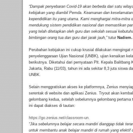
“Dampak penyebaran Covid-19 akan berbeda dari satu wilaya
kebijakan yang diambil Pemda. Keamanan dan keselamatan p
kependidikan itu yang utama. Kami menghargai mitra-mitra d
mendukung sistem pendidikan nasional dan memastikan para 
yang telah ditetapkan oleh guru dan sekolah sesuai kebutu
bimbingan orang tua dan guru dari jarak jauh,”
tutur
Nadiem.
Perubahan kebijakan ini cukup krusial dilakukan menginga
penyelenggaraan Ujian Nasional (UNBK), ujian kenaikan kelas
berikutnya. Diketahui dari pernyataan Plt. Kepala Balitban
Jakarta, Rabu (11/03), tahun ini ada sekitar 8,3 juta siswa 
UNBK.
Selain menggratiskan akses ke platformnya, Zenius menyiapk
serentak di website dan aplikasi Zenius. Tryout akan kemba
gelombang kedua, setelah sebelumnya gelombang pertama tel
ini dapat diakses di tautan:
https://go.zenius.net/classroom-un.
“Jika sebelumnya belajar secara mandiri dianggap tidak ter
untuk membantu anak belajar mandiri di rumah yang efektif d