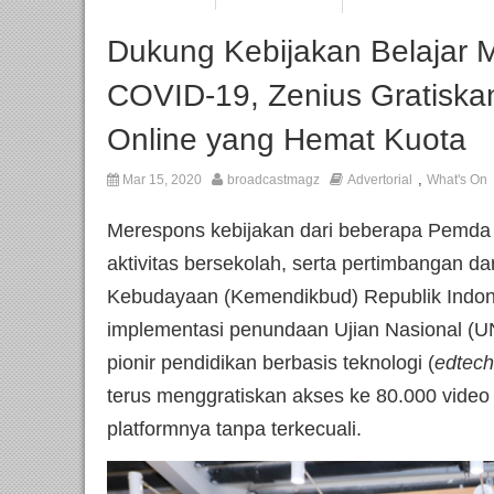
Dukung Kebijakan Belajar Ma
COVID-19, Zenius Gratiskan
Online yang Hemat Kuota
,
Mar 15, 2020
broadcastmagz
Advertorial
What's On
Merespons kebijakan dari beberapa Pemda
aktivitas bersekolah, serta pertimbangan d
Kebudayaan (Kemendikbud) Republik Indo
implementasi penundaan Ujian Nasional (U
pionir pendidikan berbasis teknologi (
edtech
terus menggratiskan akses ke 80.000 video
platformnya tanpa terkecuali.