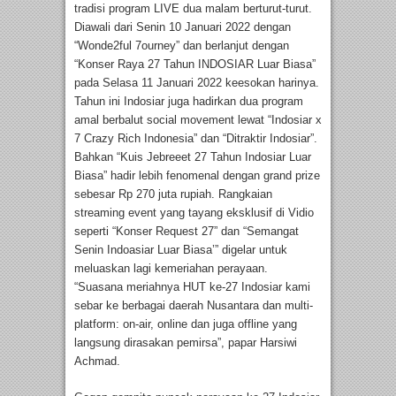
tradisi program LIVE dua malam berturut-turut.
Diawali dari Senin 10 Januari 2022 dengan
“Wonde2ful 7ourney” dan berlanjut dengan
“Konser Raya 27 Tahun INDOSIAR Luar Biasa”
pada Selasa 11 Januari 2022 keesokan harinya.
Tahun ini Indosiar juga hadirkan dua program
amal berbalut social movement lewat “Indosiar x
7 Crazy Rich Indonesia” dan “Ditraktir Indosiar”.
Bahkan “Kuis Jebreeet 27 Tahun Indosiar Luar
Biasa” hadir lebih fenomenal dengan grand prize
sebesar Rp 270 juta rupiah. Rangkaian
streaming event yang tayang eksklusif di Vidio
seperti “Konser Request 27” dan “Semangat
Senin Indoasiar Luar Biasa’” digelar untuk
meluaskan lagi kemeriahan perayaan.
“Suasana meriahnya HUT ke-27 Indosiar kami
sebar ke berbagai daerah Nusantara dan multi-
platform: on-air, online dan juga offline yang
langsung dirasakan pemirsa”, papar Harsiwi
Achmad.