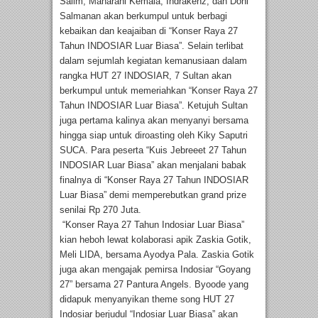
Salim, Maharani Kemala, Indrakenz, dan Doni
Salmanan akan berkumpul untuk berbagi
kebaikan dan keajaiban di “Konser Raya 27
Tahun INDOSIAR Luar Biasa”. Selain terlibat
dalam sejumlah kegiatan kemanusiaan dalam
rangka HUT 27 INDOSIAR, 7 Sultan akan
berkumpul untuk memeriahkan “Konser Raya 27
Tahun INDOSIAR Luar Biasa”. Ketujuh Sultan
juga pertama kalinya akan menyanyi bersama
hingga siap untuk diroasting oleh Kiky Saputri
SUCA. Para peserta “Kuis Jebreeet 27 Tahun
INDOSIAR Luar Biasa” akan menjalani babak
finalnya di “Konser Raya 27 Tahun INDOSIAR
Luar Biasa” demi memperebutkan grand prize
senilai Rp 270 Juta.
“Konser Raya 27 Tahun Indosiar Luar Biasa”
kian heboh lewat kolaborasi apik Zaskia Gotik,
Meli LIDA, bersama Ayodya Pala. Zaskia Gotik
juga akan mengajak pemirsa Indosiar “Goyang
27” bersama 27 Pantura Angels. Byoode yang
didapuk menyanyikan theme song HUT 27
Indosiar berjudul “Indosiar Luar Biasa” akan