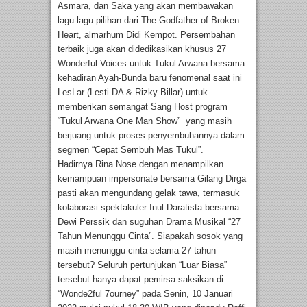
Asmara, dan Saka yang akan membawakan
lagu-lagu pilihan dari The Godfather of Broken
Heart, almarhum Didi Kempot. Persembahan
terbaik juga akan didedikasikan khusus 27
Wonderful Voices untuk Tukul Arwana bersama
kehadiran Ayah-Bunda baru fenomenal saat ini
LesLar (Lesti DA & Rizky Billar) untuk
memberikan semangat Sang Host program
“Tukul Arwana One Man Show” yang masih
berjuang untuk proses penyembuhannya dalam
segmen “Cepat Sembuh Mas Tukul”.
Hadirnya Rina Nose dengan menampilkan
kemampuan impersonate bersama Gilang Dirga
pasti akan mengundang gelak tawa, termasuk
kolaborasi spektakuler Inul Daratista bersama
Dewi Perssik dan suguhan Drama Musikal “27
Tahun Menunggu Cinta”. Siapakah sosok yang
masih menunggu cinta selama 27 tahun
tersebut? Seluruh pertunjukan “Luar Biasa”
tersebut hanya dapat pemirsa saksikan di
“Wonde2ful 7ourney” pada Senin, 10 Januari