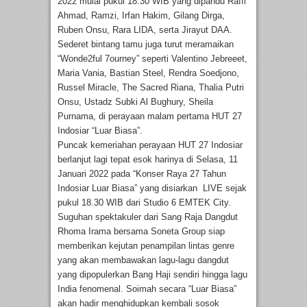
2022 mulai pukul 18.30 WIB yang dipandu Raffi
Ahmad, Ramzi, Irfan Hakim, Gilang Dirga,
Ruben Onsu, Rara LIDA, serta Jirayut DAA.
Sederet bintang tamu juga turut meramaikan
“Wonde2ful 7ourney” seperti Valentino Jebreeet,
Maria Vania, Bastian Steel, Rendra Soedjono,
Russel Miracle, The Sacred Riana, Thalia Putri
Onsu, Ustadz Subki Al Bughury, Sheila
Purnama, di perayaan malam pertama HUT 27
Indosiar “Luar Biasa”.
Puncak kemeriahan perayaan HUT 27 Indosiar
berlanjut lagi tepat esok harinya di Selasa, 11
Januari 2022 pada “Konser Raya 27 Tahun
Indosiar Luar Biasa” yang disiarkan LIVE sejak
pukul 18.30 WIB dari Studio 6 EMTEK City.
Suguhan spektakuler dari Sang Raja Dangdut
Rhoma Irama bersama Soneta Group siap
memberikan kejutan penampilan lintas genre
yang akan membawakan lagu-lagu dangdut
yang dipopulerkan Bang Haji sendiri hingga lagu
India fenomenal. Soimah secara “Luar Biasa”
akan hadir menghidupkan kembali sosok