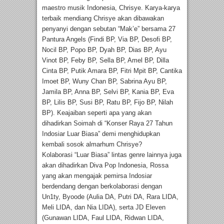
maestro musik Indonesia, Chrisye. Karya-karya
terbaik mendiang Chrisye akan dibawakan
penyanyi dengan sebutan “Mak’e” bersama 27
Pantura Angels (Findi BP, Via BP, Desofi BP,
Nocil BP, Popo BP, Dyah BP, Dias BP, Ayu
Vinot BP, Feby BP, Sella BP, Amel BP, Dilla
Cinta BP, Putik Amara BP, Fitri Mpit BP, Cantika
Imoet BP, Wuny Chan BP, Sabrina Ayu BP,
Jamila BP, Anna BP, Selvi BP, Kania BP, Eva
BP, Lilis BP, Susi BP, Ratu BP, Fijo BP, Nilah
BP). Keajaiban seperti apa yang akan
dihadirkan Soimah di “Konser Raya 27 Tahun
Indosiar Luar Biasa” demi menghidupkan
kembali sosok almarhum Chrisye?
Kolaborasi “Luar Biasa” lintas genre lainnya juga
akan dihadirkan Diva Pop Indonesia, Rossa
yang akan mengajak pemirsa Indosiar
berdendang dengan berkolaborasi dengan
Un1ty, Byoode (Aulia DA, Putri DA, Rara LIDA,
Meli LIDA, dan Nia LIDA), serta JD Eleven
(Gunawan LIDA, Faul LIDA, Ridwan LIDA,