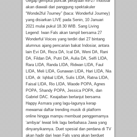
Gegap gempita puncak perayaan ke-27 Indosiar
akan diawali dari panggung spektakuler
“Wonde2ful 7ourney” (baca: Wonderful Journey)
yang disiarkan LIVE pada Senin, 10 Januari
2021 mulai pukul 18.30 WIB. Sang Living
Legend: Iwan Fals akan tampil bersama 27
Wonderful Voices yang terdiri dari 27 bintang
alumnus ajang pencarian bakat Indosiar, antara
lain Evi DA, Reza DA, Ical DA, Weni DA, Rani
DA, Fildan DA, Putri DA, Aulia DA, Selfi LIDA,
Rara LIDA, Randa LIDA, Ridwan LIDA, Faul
LIDA, Meli LIDA, Gunawan LIDA, Hari LIDA, Nia
LIDA, dr. Iqhbal LIDA, Sulis LIDA, Ratna LIDA,
Faisal LIDA, Rio LIDA, Waode POPA, Agnes
POPA, Shandy POPA, Jessica POPA, dan
Gabriel DAC. Keajaiban berlanjut bersama
Happy Asmara yang lagu-lagunya kerap
mewarnai daftar trending musik di platform
online hingga mampu membuat penggemarnya
‘ambyar’ lewat lirik lagu berbahasa Jawa yang
dinyanyikannya. Duet spesial dan perdana di TV
akan hadir dari Iwan Fals yang akan berduet