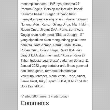
menampilkan versi LIVE-nya bersama 27
Pantura Angels. Bersiap melihat aksi kocak
Keluarga besar “Juragan 11” yang turut
merayakan pesta ulang tahun Indosiar. Soimah,
Nunung, Adul, Ramzi, Gilang Dirga, Irfan Hakim,
Ruben Onsu, Jirayut DAA, Parto, serta Azis
Gagap akan hadir lewat “Sketsa Juragan 11”
yang dipastikan akan mengundang gelak tawa
pemirsa. Raffi Ahmad, Ramzi, Irfan Hakim,
Ruben Onsu, Gilang Dirga, Rara LIDA, dan
Jirayut DAA akan memandu “Konser Raya 27
Tahun Indosiar Luar Biasa” pada hari Selasa, 11
Januari 2022 yang bertabur artis lintas generasi
dan lintas genre, termasuk diantaranya
Valentino Jebreeet, Maria Vania, Parto, Abdel,
Jarwo Kwat, Kiky Saputri SUCA, Il Al AKSI dan
Doni Dion AKSI.
(Visited 283 times, 1 visits today)
Comments