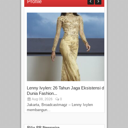
Profile
Lenny Ivylen: 26 Tahun Jaga Eksistensi di
Yan
Dunia Fashion...
Sin
Aug 08, 2026
0
D
Jakarta, Broadcastmagz – Lenny Ivylen
Jaka
membangun...
Rilis PR Newswire