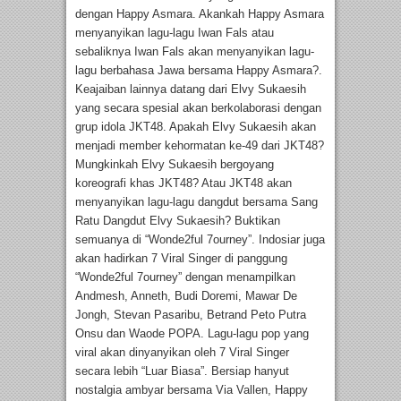
dengan Happy Asmara. Akankah Happy Asmara
menyanyikan lagu-lagu Iwan Fals atau
sebaliknya Iwan Fals akan menyanyikan lagu-
lagu berbahasa Jawa bersama Happy Asmara?.
Keajaiban lainnya datang dari Elvy Sukaesih
yang secara spesial akan berkolaborasi dengan
grup idola JKT48. Apakah Elvy Sukaesih akan
menjadi member kehormatan ke-49 dari JKT48?
Mungkinkah Elvy Sukaesih bergoyang
koreografi khas JKT48? Atau JKT48 akan
menyanyikan lagu-lagu dangdut bersama Sang
Ratu Dangdut Elvy Sukaesih? Buktikan
semuanya di “Wonde2ful 7ourney”. Indosiar juga
akan hadirkan 7 Viral Singer di panggung
“Wonde2ful 7ourney” dengan menampilkan
Andmesh, Anneth, Budi Doremi, Mawar De
Jongh, Stevan Pasaribu, Betrand Peto Putra
Onsu dan Waode POPA. Lagu-lagu pop yang
viral akan dinyanyikan oleh 7 Viral Singer
secara lebih “Luar Biasa”. Bersiap hanyut
nostalgia ambyar bersama Via Vallen, Happy