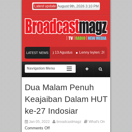
Latest update
August 9th, 2026 3:10 PM
KETOK MEJIK Siap Tayang 13 Agustus
Lenny Ivylen: 26 Tahun Jaga Eksistensi
LATEST NEWS
n Universitas Agung Podomoro Jalin Kerja Sama Pendidikan dan Riset untuk Ceta
aikan Jakarta dengan Ribuan Mainan dan Produk Bayi dari Seluruh Dunia, IBTE 2
Dua Malam Penuh
Keajaiban Dalam HUT
ke-27 Indosiar
Jan 05, 2022
broadcastmagz
What's On
Comments Off