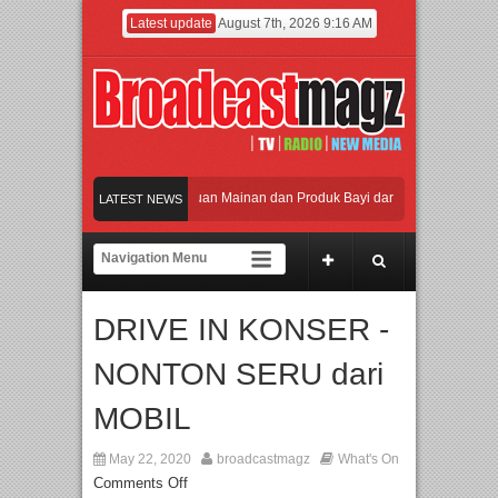
Latest update
August 7th, 2026 9:16 AM
aikan Jakarta dengan Ribuan Mainan dan Produk Bayi dari Seluruh Dunia, IBTE 2
LATEST NEWS
i Gerbang Inovasi dan Peluang Bisnis Industri Gifts dan Housewares Asia Tengga
2026 Dorong Industri Beralih dari Kampanye ke Kolaborasi Jangka Panjang
DRIVE IN KONSER -
an Perpaduan Warisan Dan Semangat Lokal, BIRKENSTOCK INDONESIA Membuka
NONTON SERU dari
aikan Jakarta dengan Ribuan Mainan dan Produk Bayi dari Seluruh Dunia, IBTE 2
MOBIL
May 22, 2020
broadcastmagz
What's On
Comments Off