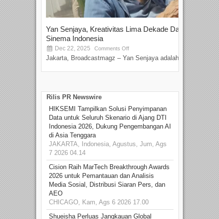
Yan Senjaya, Kreativitas Lima Dekade Dalam
Tam
Sinema Indonesia
Film
Dec 22, 2025
S
Comments Off
Jakarta, Broadcastmagz – Yan Senjaya adalah...
Beka
talen
Rilis PR Newswire
HIKSEMI Tampilkan Solusi Penyimpanan
Data untuk Seluruh Skenario di Ajang DTI
Indonesia 2026, Dukung Pengembangan AI
di Asia Tenggara
JAKARTA, Indonesia, Agustus, Jum, Ags
7 2026 04.14
Cision Raih MarTech Breakthrough Awards
2026 untuk Pemantauan dan Analisis
Media Sosial, Distribusi Siaran Pers, dan
AEO
CHICAGO, Kam, Ags 6 2026 17.00
Shueisha Perluas Jangkauan Global