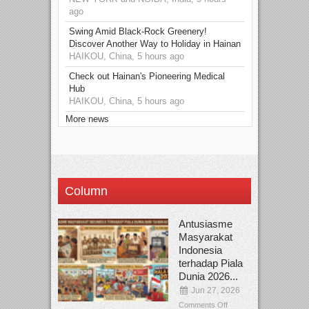
ago
Swing Amid Black‑Rock Greenery!
Discover Another Way to Holiday in Hainan
HAIKOU, China, 5 hours ago
Check out Hainan's Pioneering Medical
Hub
HAIKOU, China, 5 hours ago
More news
Column
Antusiasme
Masyarakat
Indonesia
terhadap Piala
Dunia 2026...
Jun 27, 2026
Comments Off