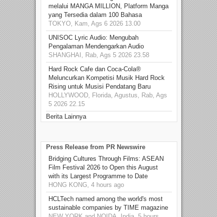
melalui MANGA MILLION, Platform Manga
yang Tersedia dalam 100 Bahasa
TOKYO, Kam, Ags 6 2026 13.00
UNISOC Lyric Audio: Mengubah
Pengalaman Mendengarkan Audio
SHANGHAI, Rab, Ags 5 2026 23.58
Hard Rock Cafe dan Coca-Cola®
Meluncurkan Kompetisi Musik Hard Rock
Rising untuk Musisi Pendatang Baru
HOLLYWOOD, Florida, Agustus, Rab, Ags
5 2026 22.15
Berita Lainnya
Press Release from PR Newswire
Bridging Cultures Through Films: ASEAN
Film Festival 2026 to Open this August
with its Largest Programme to Date
HONG KONG, 4 hours ago
HCLTech named among the world's most
sustainable companies by TIME magazine
NEW YORK and NOIDA, India, 5 hours