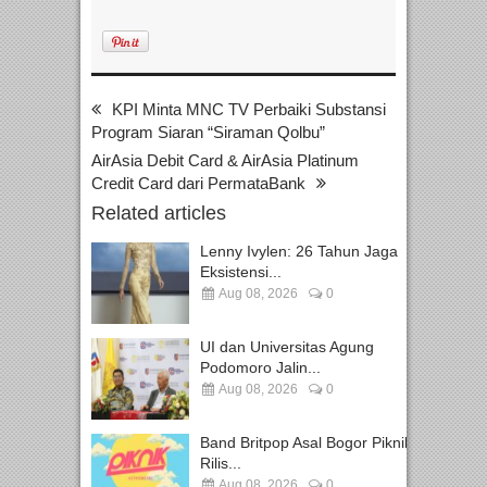
KPI Minta MNC TV Perbaiki Substansi
Program Siaran “Siraman Qolbu”
AirAsia Debit Card & AirAsia Platinum
Credit Card dari PermataBank
Related articles
Lenny Ivylen: 26 Tahun Jaga
Eksistensi...
Aug 08, 2026
0
UI dan Universitas Agung
Podomoro Jalin...
Aug 08, 2026
0
Band Britpop Asal Bogor Piknik
Rilis...
Aug 08, 2026
0