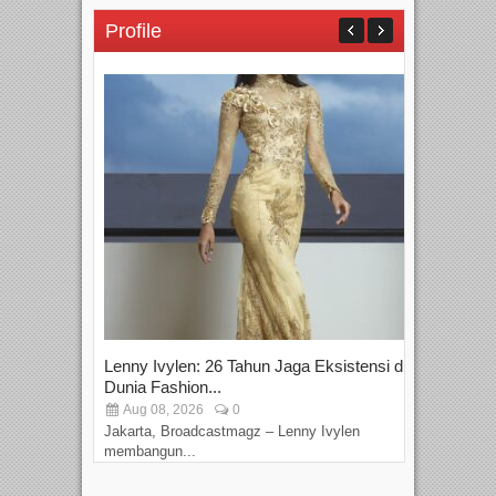
Profile
Lenny Ivylen: 26 Tahun Jaga Eksistensi di
Yan
Dunia Fashion...
Sin
Aug 08, 2026
0
D
Jakarta, Broadcastmagz – Lenny Ivylen
Jaka
membangun...