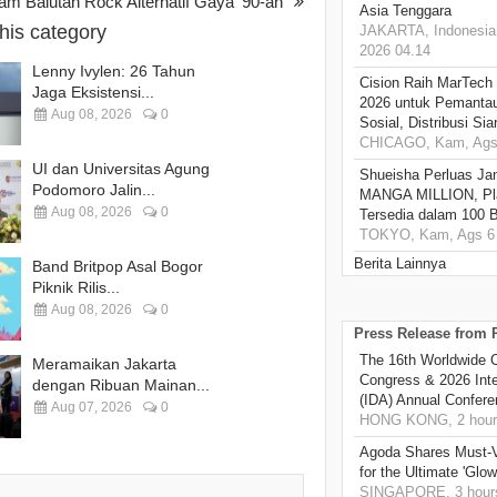
m Balutan Rock Alternatif Gaya ’90-an
Asia Tenggara
this category
JAKARTA, Indonesia,
2026 04.14
Lenny Ivylen: 26 Tahun
Cision Raih MarTech
Jaga Eksistensi...
2026 untuk Pemantau
Aug 08, 2026
0
Sosial, Distribusi Si
CHICAGO, Kam, Ags 
UI dan Universitas Agung
Shueisha Perluas Ja
Podomoro Jalin...
MANGA MILLION, Pl
Aug 08, 2026
0
Tersedia dalam 100 
TOKYO, Kam, Ags 6 
Berita Lainnya
Band Britpop Asal Bogor
Piknik Rilis...
Aug 08, 2026
0
Press Release from
The 16th Worldwide C
Meramaikan Jakarta
Congress & 2026 Inte
dengan Ribuan Mainan...
(IDA) Annual Confere
Aug 07, 2026
0
HONG KONG, 2 hour
Agoda Shares Must-Vi
for the Ultimate 'Glow
SINGAPORE, 3 hour