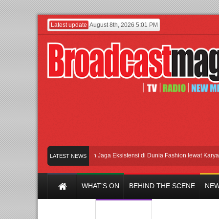
Latest update
August 8th, 2026 5:01 PM
Lenny Ivylen: 26 Tahun Jaga Eksistensi di Dunia Fashion lewat Karya
UI
LATEST NEWS
WHAT’S ON
BEHIND THE SCENE
NEW
Y CHANNEL
FILM & MUSIC