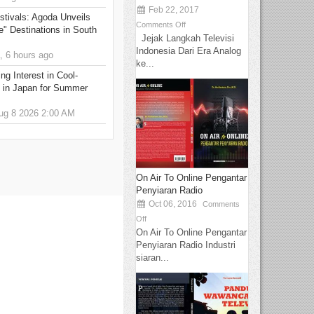
Feb 22, 2017
stivals: Agoda Unveils
Comments Off
e" Destinations in South
Jejak Langkah Televisi
Indonesia Dari Era Analog
 6 hours ago
ke...
g Interest in Cool-
s in Japan for Summer
g 8 2026 2:00 AM
On Air To Online Pengantar
Penyiaran Radio
Oct 06, 2016
Comments
Off
On Air To Online Pengantar
Penyiaran Radio Industri
siaran...