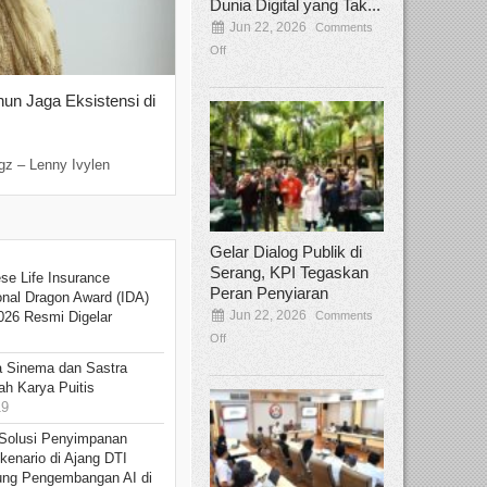
Dunia Digital yang Tak...
Jun 22, 2026
Comments
Off
hun Jaga Eksistensi di
Yan Senjaya, Kreativitas Lima Dekad
Sinema Indonesia
Dec 22, 2025
Comments Off
gz – Lenny Ivylen
Jakarta, Broadcastmagz – Yan Senjaya ada
Gelar Dialog Publik di
Serang, KPI Tegaskan
se Life Insurance
Peran Penyiaran
onal Dragon Award (IDA)
Jun 22, 2026
Comments
026 Resmi Digelar
Off
 Sinema dan Sastra
h Karya Puitis
19
Solusi Penyimpanan
kenario di Ajang DTI
ung Pengembangan AI di