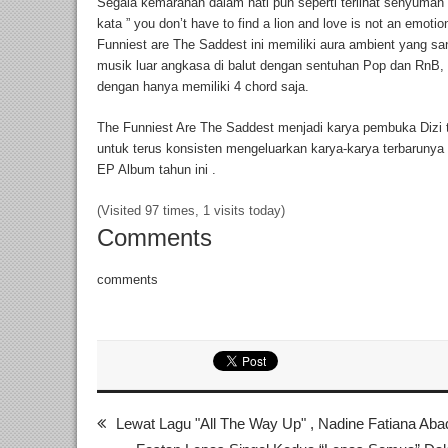
Segala kemarahan dalam hati pun seperti terlihat senyuman 
kata ” you don’t have to find a lion and love is not an emoti
Funniest are The Saddest ini memiliki aura ambient yang s
musik luar angkasa di balut dengan sentuhan Pop dan RnB, 
dengan hanya memiliki 4 chord saja.
The Funniest Are The Saddest menjadi karya pembuka Dizi ta
untuk terus konsisten mengeluarkan karya-karya terbarunya 
EP Album tahun ini .
(Visited 97 times, 1 visits today)
Comments
comments
Lewat Lagu "All The Way Up" , Nadine Fatiana Ab