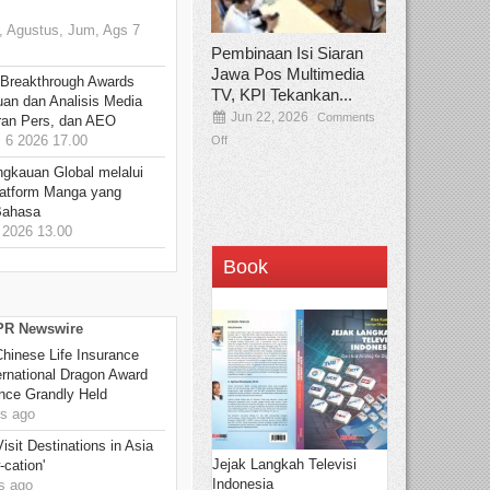
 Agustus, Jum, Ags 7
Pembinaan Isi Siaran
Jawa Pos Multimedia
 Breakthrough Awards
TV, KPI Tekankan...
an dan Analisis Media
Jun 22, 2026
Comments
aran Pers, dan AEO
6 2026 17.00
Off
ngkauan Global melalui
atform Manga yang
Bahasa
2026 13.00
Book
 PR Newswire
hinese Life Insurance
rnational Dragon Award
nce Grandly Held
s ago
sit Destinations in Asia
Jejak Langkah Televisi
-cation'
Indonesia
s ago