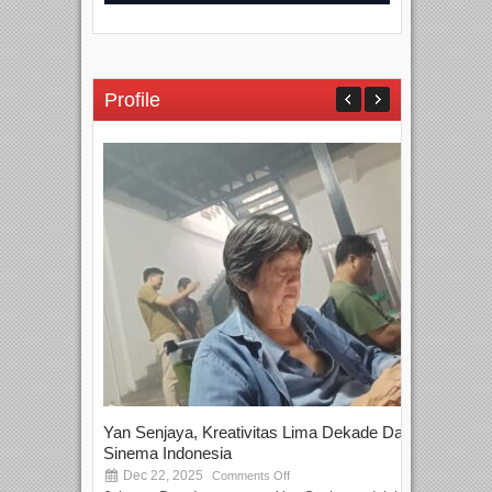
Profile
Yan Senjaya, Kreativitas Lima Dekade Dalam
Tam
Sinema Indonesia
Film
Dec 22, 2025
S
Comments Off