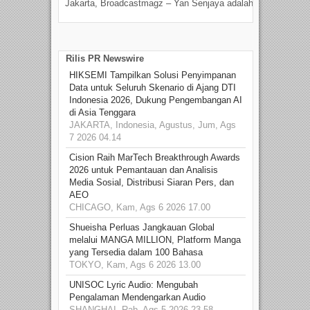
Jakarta, Broadcastmagz – Yan Senjaya adalah...
Beka
talen
Rilis PR Newswire
HIKSEMI Tampilkan Solusi Penyimpanan
Data untuk Seluruh Skenario di Ajang DTI
Indonesia 2026, Dukung Pengembangan AI
di Asia Tenggara
JAKARTA, Indonesia, Agustus, Jum, Ags
7 2026 04.14
Cision Raih MarTech Breakthrough Awards
2026 untuk Pemantauan dan Analisis
Media Sosial, Distribusi Siaran Pers, dan
AEO
CHICAGO, Kam, Ags 6 2026 17.00
Shueisha Perluas Jangkauan Global
melalui MANGA MILLION, Platform Manga
yang Tersedia dalam 100 Bahasa
TOKYO, Kam, Ags 6 2026 13.00
UNISOC Lyric Audio: Mengubah
Pengalaman Mendengarkan Audio
SHANGHAI, Rab, Ags 5 2026 23.58