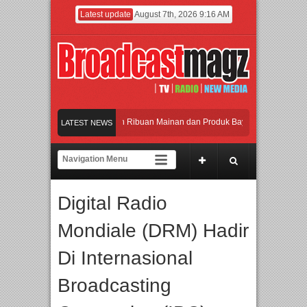
Latest update
August 7th, 2026 9:16 AM
eramaikan Jakarta dengan Ribuan Mainan dan Produk Bayi dari Seluruh Dunia, I
LATEST NEWS
enjadi Gerbang Inovasi dan Peluang Bisnis Industri Gifts dan Housewares Asia T
PMF 2026 Dorong Industri Beralih dari Kampanye ke Kolaborasi Jangka Panjang
Digital Radio
ayakan Perpaduan Warisan Dan Semangat Lokal, BIRKENSTOCK INDONESIA Mem
Mondiale (DRM) Hadir
eramaikan Jakarta dengan Ribuan Mainan dan Produk Bayi dari Seluruh Dunia, I
Di Internasional
Broadcasting