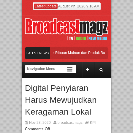
Latest update
August 7th, 2026 9:16 AM
eramaikan Jakarta dengan Ribuan Mainan dan Produk Bayi dari Seluruh Dunia, I
LATEST NEWS
enjadi Gerbang Inovasi dan Peluang Bisnis Industri Gifts dan Housewares Asia T
PMF 2026 Dorong Industri Beralih dari Kampanye ke Kolaborasi Jangka Panjang
Digital Penyiaran
Rayakan Perpaduan Warisan Dan Semangat Lokal, BIRKENSTOCK INDONESIA Mem
Harus Mewujudkan
eramaikan Jakarta dengan Ribuan Mainan dan Produk Bayi dari Seluruh Dunia, I
Keragaman Lokal
Nov 23, 2020
broadcastmagz
KPI
Comments Off