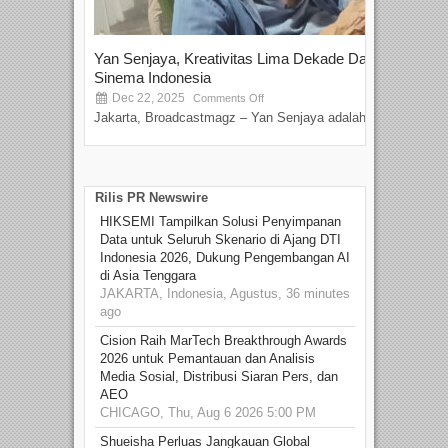
Yan Senjaya, Kreativitas Lima Dekade Dalam
Tam
Sinema Indonesia
Film
Dec 22, 2025
S
Comments Off
Jakarta, Broadcastmagz – Yan Senjaya adalah...
Beka
talen
Rilis PR Newswire
HIKSEMI Tampilkan Solusi Penyimpanan
Data untuk Seluruh Skenario di Ajang DTI
Indonesia 2026, Dukung Pengembangan AI
di Asia Tenggara
JAKARTA, Indonesia, Agustus, 36 minutes
ago
Cision Raih MarTech Breakthrough Awards
2026 untuk Pemantauan dan Analisis
Media Sosial, Distribusi Siaran Pers, dan
AEO
CHICAGO, Thu, Aug 6 2026 5:00 PM
Shueisha Perluas Jangkauan Global